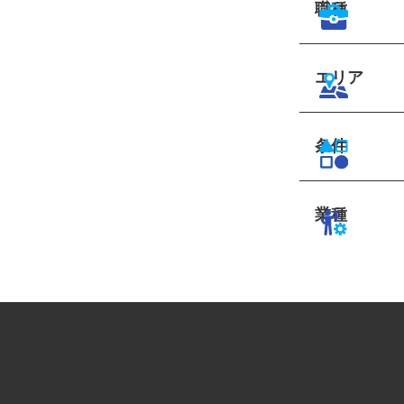
職種
エリア
条件
業種