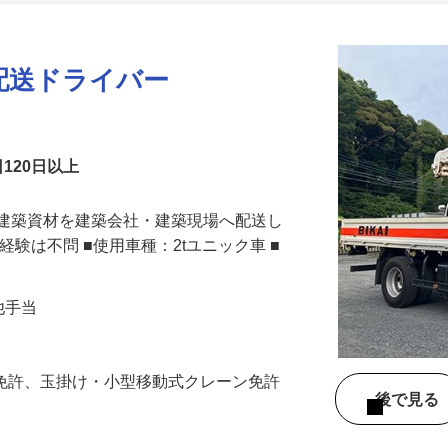
更新日： 2026/07/30 掲載終了日： 2026/10/30
た配送ドライバー
日120日以上
。建築資材を建築会社・建築現場へ配送し
経験は不問 ■使用車種：2tユニック車 ■
・他手当
型免許、玉掛け・小型移動式クレーン免許