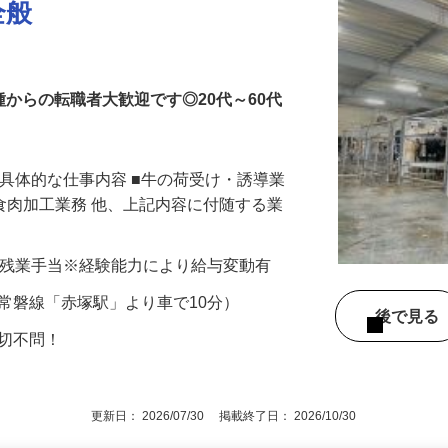
全般
種からの転職者大歓迎です◎20代～60代
 具体的な仕事内容 ■牛の荷受け・誘導業
■食肉加工業務 他、上記内容に付随する業
000円＋残業手当※経験能力により給与変動有
1（常磐線「赤塚駅」より車で10分）
後で見
一切不問！