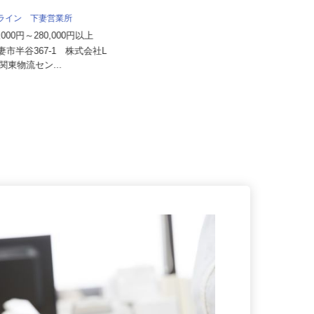
 Kライン 下妻営業所
桜の宮ゴルフ倶楽部
0,000円～280,000円以上
月給220,000円～250,000円
下妻市半谷367-1 株式会社L
茨城県笠間市小原2811（JR友部駅
物流 関東物流セン...
から車で10分）