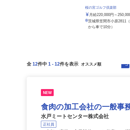
株式会社 Kライン 下妻営業所
桜の宮ゴルフ倶楽部
月給260,000円～280,000円以上
月給220,000円～250,0
茨城県下妻市半谷367-1 株式会社L
茨城県笠間市小原2811
IXIL物流 関東物流セン...
から車で10分）
全
12
件中
1
-
12
件を表示
NEW
食肉の加工会社の一般事
水戸ミートセンター株式会社