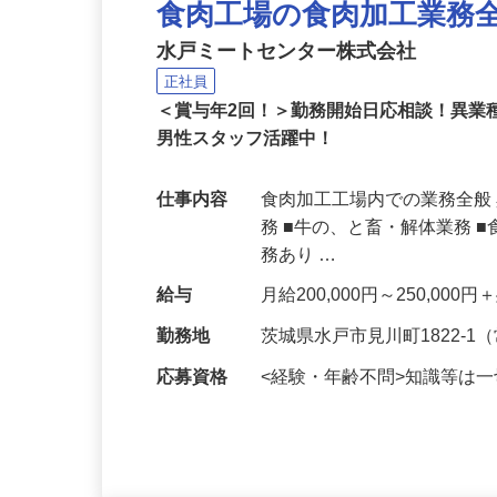
NEW
食肉工場の食肉加工業務
水戸ミートセンター株式会社
正社員
＜賞与年2回！＞勤務開始日応相談！異業
男性スタッフ活躍中！
仕事内容
食肉加工工場内での業務全般
務 ■牛の、と畜・解体業務 
務あり …
給与
月給200,000円～250,
勤務地
茨城県水戸市見川町1822-
応募資格
<経験・年齢不問>知識等は