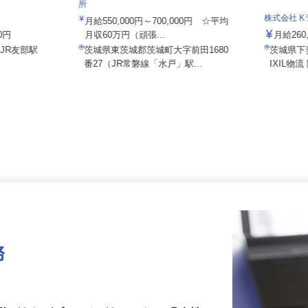
株式会社日本トランスネット 茨城営業
所
株式会社
月給550,000円～700,000円 ☆平均
00円
月収60万円（頑張...
月給26
（JR友部駅
茨城県東茨城郡茨城町大字前田1680
茨城県
番27（JR常磐線「水戸」駅...
IXIL
務