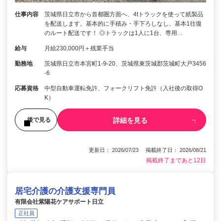
仕事内容
茨城県日立市から首都圏方面へ、4tトラックを使って紙製品
を配送します。基本的に手積み・手下ろしなし、基本1往復
のルート配送です！ ◎トラックは1人に1台、専用…
給与
月給230,000円＋残業手当
勤務地
茨城県日立市本宮町1-9-20、茨城県東茨城郡茨城町大戸3456
-6
応募資格
中型自動車運転免許、フォークリフト免許（入社後の取得O
K）
詳細を見る
後で見る
更新日： 2026/07/23 掲載終了日： 2026/08/21
掲載終了まであと12日
居宅介護の介護支援専門員
有限会社紫陽花ケアサポート日立
正社員