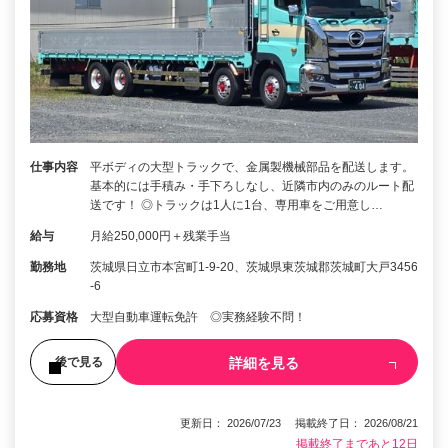
仕事内容
平ボディの大型トラックで、金属製機械部品を配送します。
基本的には手積み・手下ろしなし、近隣市内のみのルート配
送です！ ◎トラックは1人に1台、専用車をご用意し…
給与
月給250,000円＋残業手当
勤務地
茨城県日立市本宮町1-9-20、茨城県東茨城郡茨城町大戸3456
-6
応募資格
大型自動車運転免許 ◎実務経験不問！
詳細を見る
後で見る
更新日： 2026/07/23 掲載終了日： 2026/08/21
掲載終了まであと12日