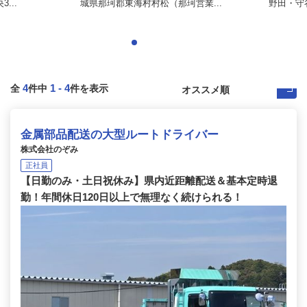
...
城県那珂郡東海村村松（那珂営業...
野田・守谷
4
1
-
4
全
件中
件を表示
金属部品配送の大型ルートドライバー
株式会社のぞみ
正社員
【日勤のみ・土日祝休み】県内近距離配送＆基本定時退
勤！年間休日120日以上で無理なく続けられる！