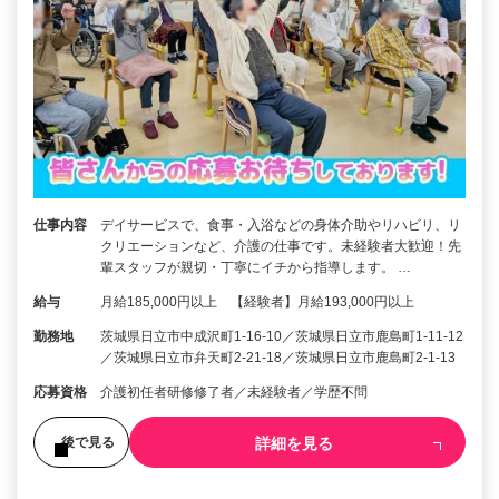
仕事内容
デイサービスで、食事・入浴などの身体介助やリハビリ、リ
クリエーションなど、介護の仕事です。未経験者大歓迎！先
輩スタッフが親切・丁寧にイチから指導します。 …
給与
月給185,000円以上 【経験者】月給193,000円以上
勤務地
茨城県日立市中成沢町1-16-10／茨城県日立市鹿島町1-11-12
／茨城県日立市弁天町2-21-18／茨城県日立市鹿島町2-1-13
応募資格
介護初任者研修修了者／未経験者／学歴不問
詳細を見る
後で見る