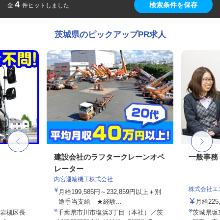
4
検索条件を保存
全
件ヒットしました
茨城県のピックアップPR求人
建設会社のラフタークレーンオペ
一般事務
レーター
内宮運輸機工株式会社
株式会社エ
月給199,585円～232,859円以上＋別
途手当支給 ★経験...
月給22
岩槻区長
千葉県市川市塩浜3丁目（本社）／茨
茨城県坂