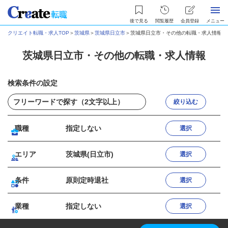
後で見る
閲覧履歴
会員登録
メニュー
クリエイト転職・求人TOP
＞
茨城県
＞
茨城県日立市
＞
茨城県日立市・その他の転職・求人情報
茨城県日立市・その他の転職・求人情報
検索条件の設定
絞り込む
職種
指定しない
選択
エリア
茨城県(日立市)
選択
条件
原則定時退社
選択
業種
指定しない
選択