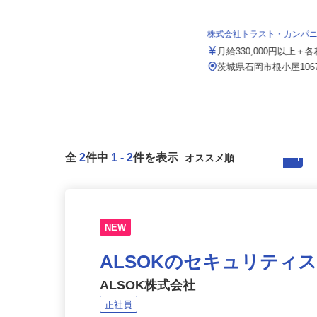
内宮運輸機工株式会社
月給199,585円～232,859円以上＋別
途手当支給 ★経験...
株式会社トラスト・カンパ
千葉県市川市塩浜3丁目（本社）／
月給330,000円以上
茨城県那珂郡東海村村松（那珂営
業...
茨城県石岡市根小屋106
全
2
件中
1
-
2
件を表示
NEW
ALSOKのセキュリティ
ALSOK株式会社