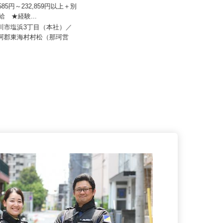
機工株式会社
9,585円～232,859円以上＋別
支給 ★経験...
株式会社トラスト・カンパニー
市川市塩浜3丁目（本社）／
月給330,000円以上＋各種手当
那珂郡東海村村松（那珂営
茨城県石岡市根小屋1067-1