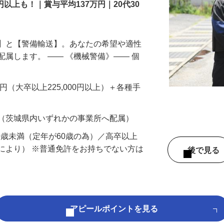
円以上も！｜賞与平均137万円｜20代30
備】と【警備輸送】。あなたの希望や適性
配属します。 ―― 《機械警備》―― 個
…
200円（大卒以上225,000円以上）＋各種手
 （茨城県内いずれかの事業所へ配属）
60歳未満（定年が60歳の為）／高卒以上
により） ※普通免許をお持ちでない方は
後で見