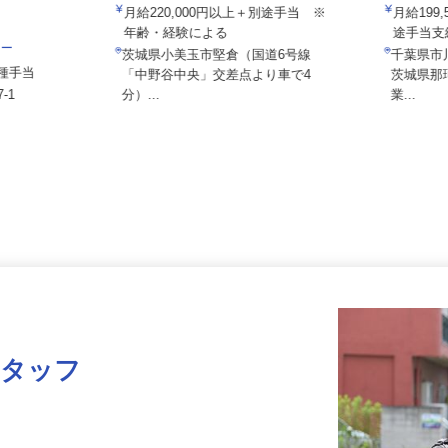
関東伏見運送株式会社 茨城支店
内宮運輸
月給220,000円以上＋別途手当 ※
月給19
年齢・経験による
途手当
ニー
茨城県小美玉市堅倉（国道6号線
千葉県
＋各種手当
「中野谷中央」交差点より車で4
茨城県
7-1
分）...
業...
スタッフ