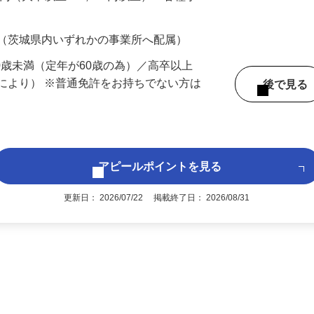
、あなた…
700円（大卒以上219,500円以上）＋各種手
 （茨城県内いずれかの事業所へ配属）
60歳未満（定年が60歳の為）／高卒以上
により） ※普通免許をお持ちでない方は
後で見
アピールポイントを見る
更新日： 2026/07/22 掲載終了日： 2026/08/31
1