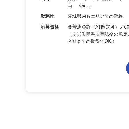
本的に協力業者が行うため
給与
月給194,300円～月給228,
当 《★…
勤務地
茨城県内各エリアでの勤務
応募資格
要普通免許（AT限定可）／
（※労働基準法等法令の規定
入社までの取得でOK！