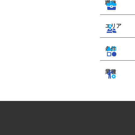
職種
エリア
条件
業種