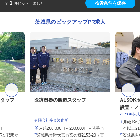
1
検索条件を保存
全
件ヒットしました
茨城県のピックアップPR求人
スタッフ
医療機器の製造スタッフ
ALSO
設置・メン
ALSOK株
有限会社盛金製作所
月給194
円
月給200,000円～230,000円＋諸手当
卒以上219,
JR友部駅か
茨城県常陸大宮市宮の郷2153-20（宮
茨城県内