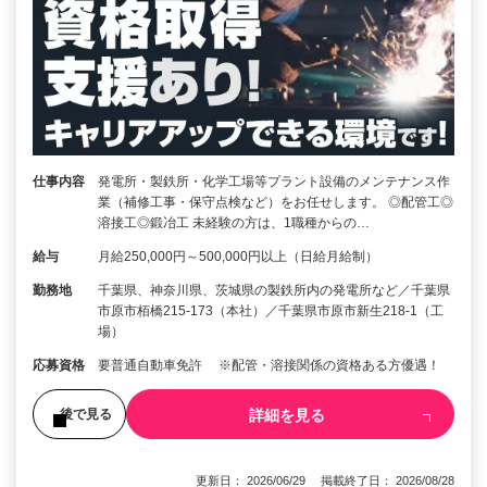
仕事内容
発電所・製鉄所・化学工場等プラント設備のメンテナンス作
業（補修工事・保守点検など）をお任せします。 ◎配管工◎
溶接工◎鍛冶工 未経験の方は、1職種からの…
給与
月給250,000円～500,000円以上（日給月給制）
勤務地
千葉県、神奈川県、茨城県の製鉄所内の発電所など／千葉県
市原市栢橋215-173（本社）／千葉県市原市新生218-1（工
場）
応募資格
要普通自動車免許 ※配管・溶接関係の資格ある方優遇！
詳細を見る
後で見る
更新日： 2026/06/29 掲載終了日： 2026/08/28