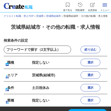
後で見る
閲覧履歴
会員登録
メニュー
クリエイト転職・求人TOP
＞
茨城県
＞
茨城県結城市
＞
茨城県結城市・その他の転職・求人情報
茨城県結城市・その他の転職・求人情報
検索条件の設定
絞り込む
職種
指定しない
選択
エリア
茨城県(結城市)
選択
条件
土日祝休み
選択
業種
指定しない
選択