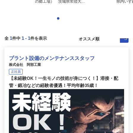
の郷工場） 茨城県常陸大...
県内いず
1
1
-
1
全
件中
件を表示
プラント設備のメンテナンススタッフ
株式会社 阿部工業
正社員
【未経験OK！一生モノの技術が身につく！】溶接・配
管・鍛冶などの経験者優遇！平均年齢35歳！