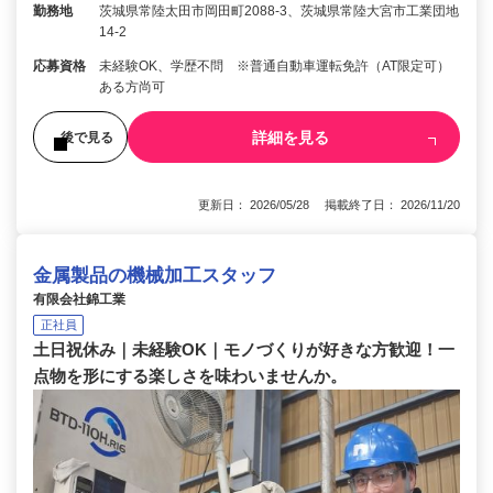
勤務地
茨城県常陸太田市岡田町2088-3、茨城県常陸大宮市工業団地
14-2
応募資格
未経験OK、学歴不問 ※普通自動車運転免許（AT限定可）
ある方尚可
詳細を見る
後で見る
更新日： 2026/05/28 掲載終了日： 2026/11/20
金属製品の機械加工スタッフ
有限会社錦工業
正社員
土日祝休み｜未経験OK｜モノづくりが好きな方歓迎！一
点物を形にする楽しさを味わいませんか。