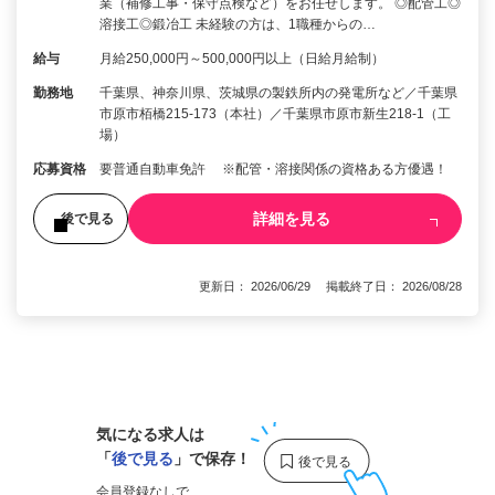
業（補修工事・保守点検など）をお任せします。 ◎配管工◎
溶接工◎鍛冶工 未経験の方は、1職種からの…
給与
月給250,000円～500,000円以上（日給月給制）
勤務地
千葉県、神奈川県、茨城県の製鉄所内の発電所など／千葉県
市原市栢橋215-173（本社）／千葉県市原市新生218-1（工
場）
応募資格
要普通自動車免許 ※配管・溶接関係の資格ある方優遇！
詳細を見る
後で見る
更新日： 2026/06/29 掲載終了日： 2026/08/28
1
気になる求人は
「
後で見る
」で保存！
会員登録なしで、