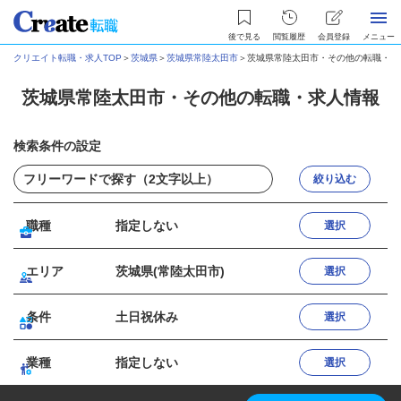
後で見る
閲覧履歴
会員登録
メニュー
クリエイト転職・求人TOP
＞
茨城県
＞
茨城県常陸太田市
＞
茨城県常陸太田市・その他の転職・求
茨城県常陸太田市・その他の転職・求人情報
検索条件の設定
絞り込む
職種
指定しない
選択
エリア
茨城県(常陸太田市)
選択
条件
土日祝休み
選択
業種
指定しない
選択