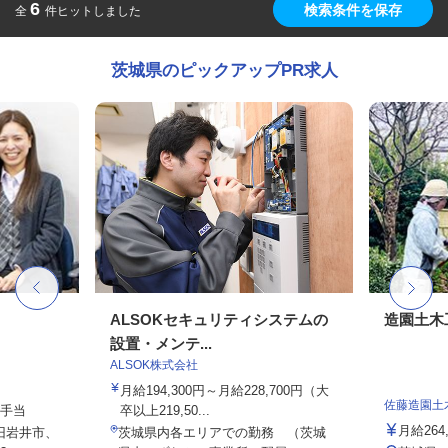
6
検索条件を保存
全
件ヒットしました
茨城県のピックアップPR求人
ALSOKセキュリティシステムの
造園土木
設置・メンテ...
ALSOK株式会社
月給194,300円～月給228,700円（大
佐藤造園土
種手当
卒以上219,50...
月給264,
（旧岩井市、
茨城県内各エリアでの勤務 （茨城