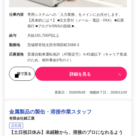
仕事内容
専用システムへの「入力業務」をメインにお任せします。
【具体的には？】 ■注文受付（メール・電話・FAX） ■伝票
発行 ■ブログやSNSの投稿 ■…
給与
月給191,700円以上
勤務地
茨城県常陸太田市岡田町2088-3
応募資格
普通自動車運転免許（AT限定可）※45歳以下（キャリア形成
のため、例外事由3号のイ）
詳細を見る
後で見る
更新日： 2026/05/28 掲載終了日： 2026/11/20
金属製品の製缶・溶接作業スタッフ
有限会社錦工業
正社員
【土日祝日休み】未経験から、溶接のプロになれるよう