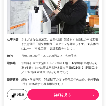
仕事内容
さまざまな金属加工、金型の設計製造をする当社の本社工場
または岡田工場で機械加工スタッフを募集します。 ★具体的
には── ［本社工場］ 設計図面をもとに…
給与
月給189,000円～210,000円以上＋各種手当
勤務地
茨城県日立市大沼町1-1-7（本社工場／JR常磐線 大甕駅から
車で8分）または茨城県常陸太田市岡田町2108-5（岡田工場
／JR水郡線 常陸太田駅から車で9分）
応募資格
経験・学歴不問 59歳以下の方（60歳定年のため、例外事由
1号）※65歳まで再雇用制度あり
詳細を見る
後で見る