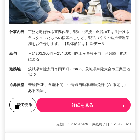
仕事内容
工務と呼ばれる事務作業、製缶・溶接・金属加工を手掛ける
各スタッフたちへの指示出しなど、製品づくりの進捗管理業
務をお任せします。 【具体的には】 ◎データ…
給与
月給203,300円～234,300円以上＋各種手当 ※経験・能力
による
勤務地
茨城県常陸太田市岡田町2088-3、茨城県常陸大宮市工業団地
14-2
応募資格
未経験OK、学歴不問 ※普通自動車運転免許（AT限定可）
ある方尚可
詳細を見る
後で見る
更新日： 2026/05/28 掲載終了日： 2026/11/20