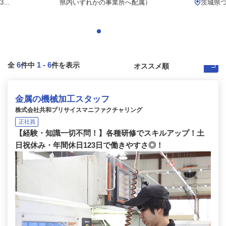
..
県内いずれかの事業所へ配属）
茨城県つ
6
1
-
6
全
件中
件を表示
金属の機械加工スタッフ
株式会社共和プリサイスマニファクチャリング
正社員
【経験・知識一切不問！】各種研修でスキルアップ！土
日祝休み・年間休日123日で働きやすさ◎！