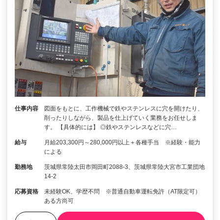
仕事内容
図面をもとに、工作機械で鉄やステンレスに穴を開けたり、
削ったりしながら、製品を仕上げていく業務をお任せしま
す。 【具体的には】 ◎鉄やステンレスなどに穴…
給与
月給203,300円～280,000円以上＋各種手当 ※経験・能力
による
勤務地
茨城県常陸太田市岡田町2088-3、茨城県常陸大宮市工業団地
14-2
応募資格
未経験OK、学歴不問 ※普通自動車運転免許（AT限定可）
ある方尚可