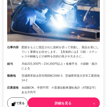
仕事内容
図面をもとに指定された資材を切って溶接し、製品を形にし
ていく業務をお任せします。 【具体的には】 ◎鉄・ステン
レスや銅板などの材料を目的の長さや大きさに…
給与
月給203,300円～234,300円以上＋各種手当 ※経験・能力
による
勤務地
茨城県常陸太田市岡田町2088-3、茨城県常陸大宮市工業団地
14-2
応募資格
未経験OK、学歴不問 ※普通自動車運転免許（AT限定可）
ある方尚可
詳細を見る
後で見る