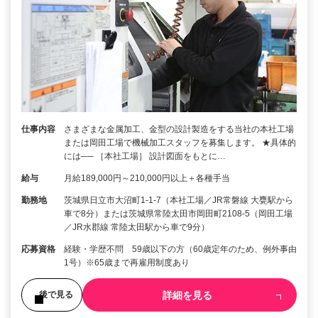
仕事内容
さまざまな金属加工、金型の設計製造をする当社の本社工場
または岡田工場で機械加工スタッフを募集します。 ★具体的
には── ［本社工場］ 設計図面をもとに…
給与
月給189,000円～210,000円以上＋各種手当
勤務地
茨城県日立市大沼町1-1-7（本社工場／JR常磐線 大甕駅から
車で8分）または茨城県常陸太田市岡田町2108-5（岡田工場
／JR水郡線 常陸太田駅から車で9分）
応募資格
経験・学歴不問 59歳以下の方（60歳定年のため、例外事由
1号）※65歳まで再雇用制度あり
詳細を見る
後で見る