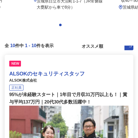
円
収40～5
茨城県日立市大沼町1-1-7（JR常磐線
0
大甕駅から車で8分）
茨城県結
10
1
-
10
全
件中
件を表示
NEW
ALSOKのセキュリティスタッフ
ALSOK株式会社
正社員
95%が未経験スタート｜1年目で月収31万円以上も！｜賞
与平均137万円｜20代30代多数活躍中！