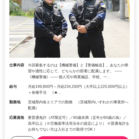
仕事内容
今回募集するのは【機械警備】と【警備輸送】。あなたの希
望や適性に応じて、どちらかの部署に配属します。 ――
《機械警備》―― 個人宅や商業施設、学校、一…
給与
月給199,800円～月給234,200円（大卒以上225,000円以上）
＋各種手当 《★…
勤務地
茨城県内各エリアでの勤務 （茨城県内いずれかの事業所へ
配属）
応募資格
要普通免許（AT限定可）／60歳未満（定年が60歳の為）／
高卒以上（※労働基準法等法令の規定により） ※普通免許を
お持ちでない方は入社までの取得でOK！