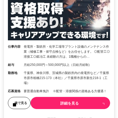
仕事内容
発電所・製鉄所・化学工場等プラント設備のメンテナンス作
業（補修工事・保守点検など）をお任せします。 ◎配管工◎
溶接工◎鍛冶工 未経験の方は、1職種からの…
給与
月給250,000円～500,000円以上（日給月給制）
勤務地
千葉県、神奈川県、茨城県の製鉄所内の発電所など／千葉県
市原市栢橋215-173（本社）／千葉県市原市新生218-1（工
場）
応募資格
要普通自動車免許 ※配管・溶接関係の資格ある方優遇！
詳細を見る
後で見る