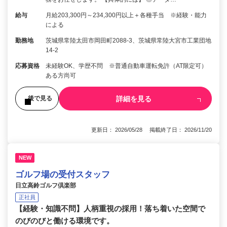
給与
月給203,300円～234,300円以上＋各種手当 ※経験・能力
による
勤務地
茨城県常陸太田市岡田町2088-3、茨城県常陸大宮市工業団地
14-2
応募資格
未経験OK、学歴不問 ※普通自動車運転免許（AT限定可）
ある方尚可
詳細を見る
後で見る
更新日： 2026/05/28 掲載終了日： 2026/11/20
NEW
ゴルフ場の受付スタッフ
日立高鈴ゴルフ倶楽部
正社員
【経験・知識不問】人柄重視の採用！落ち着いた空間で
のびのびと働ける環境です。