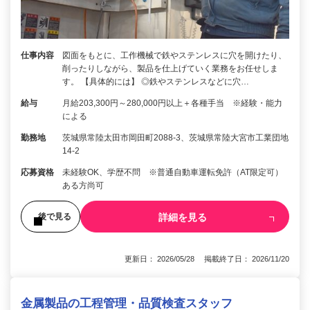
仕事内容
図面をもとに、工作機械で鉄やステンレスに穴を開けたり、
削ったりしながら、製品を仕上げていく業務をお任せしま
す。 【具体的には】 ◎鉄やステンレスなどに穴…
給与
月給203,300円～280,000円以上＋各種手当 ※経験・能力
による
勤務地
茨城県常陸太田市岡田町2088-3、茨城県常陸大宮市工業団地
14-2
応募資格
未経験OK、学歴不問 ※普通自動車運転免許（AT限定可）
ある方尚可
詳細を見る
後で見る
更新日： 2026/05/28 掲載終了日： 2026/11/20
金属製品の工程管理・品質検査スタッフ