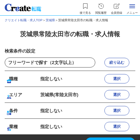
後で見る
閲覧履歴
会員登録
メニュー
クリエイト転職・求人TOP
＞
茨城県
＞
茨城県常陸太田市の転職・求人情報
茨城県常陸太田市の転職・求人情報
検索条件の設定
絞り込む
職種
指定しない
選択
エリア
茨城県(常陸太田市)
選択
条件
指定しない
選択
業種
指定しない
選択