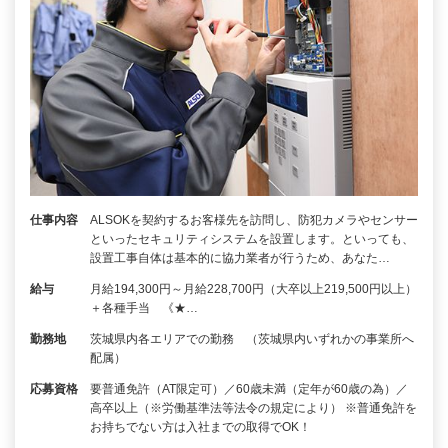
仕事内容
ALSOKを契約するお客様先を訪問し、防犯カメラやセンサー
といったセキュリティシステムを設置します。といっても、
設置工事自体は基本的に協力業者が行うため、あなた…
給与
月給194,300円～月給228,700円（大卒以上219,500円以上）
＋各種手当 《★…
勤務地
茨城県内各エリアでの勤務 （茨城県内いずれかの事業所へ
配属）
応募資格
要普通免許（AT限定可）／60歳未満（定年が60歳の為）／
高卒以上（※労働基準法等法令の規定により） ※普通免許を
お持ちでない方は入社までの取得でOK！