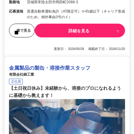
勤務地
茨城県常陸太田市岡田町2088-3
応募資格
普通自動車運転免許（AT限定可）※45歳以下（キャリア形成
のため、例外事由3号のイ）
詳細を見る
後で見る
更新日： 2026/05/28 掲載終了日： 2026/11/20
金属製品の製缶・溶接作業スタッフ
有限会社錦工業
正社員
【土日祝日休み】未経験から、溶接のプロになれるよう
に基礎から教えます！