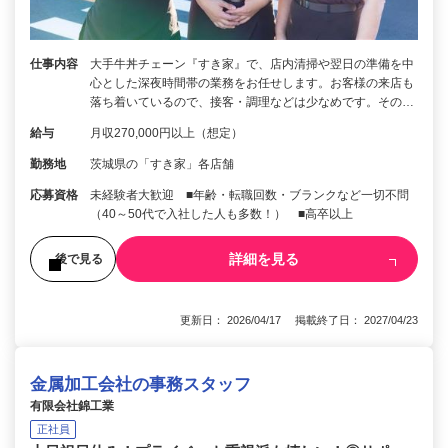
仕事内容
大手牛丼チェーン『すき家』で、店内清掃や翌日の準備を中
心とした深夜時間帯の業務をお任せします。お客様の来店も
落ち着いているので、接客・調理などは少なめです。その…
給与
月収270,000円以上（想定）
勤務地
茨城県の「すき家」各店舗
応募資格
未経験者大歓迎 ■年齢・転職回数・ブランクなど一切不問
（40～50代で入社した人も多数！） ■高卒以上
詳細を見る
後で見る
更新日： 2026/04/17 掲載終了日： 2027/04/23
金属加工会社の事務スタッフ
有限会社錦工業
正社員