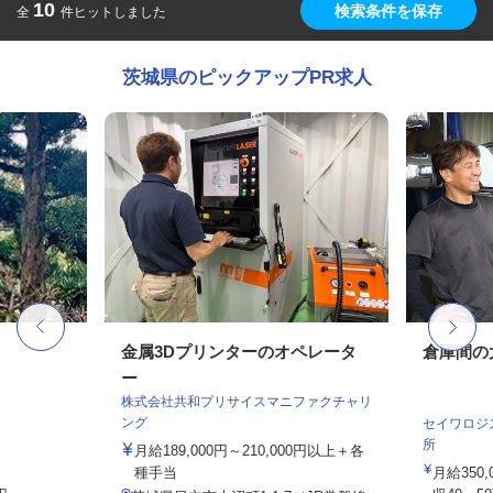
10
検索条件を保存
全
件ヒットしました
茨城県のピックアップPR求人
金属3Dプリンターのオペレータ
倉庫間の
ー
株式会社共和プリサイスマニファクチャリ
ング
セイワロジ
所
月給189,000円～210,000円以上＋各
種手当
月給350