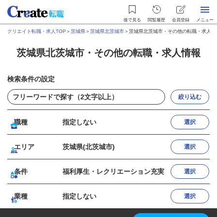
後で見る
閲覧履歴
会員登録
メニュー
クリエイト転職・求人TOP
＞
茨城県
＞
茨城県北茨城市
＞
茨城県北茨城市・その他の転職・求人情
茨城県北茨城市・その他の転職・求人情報
検索条件の設定
絞り込む
職種
指定しない
選択
エリア
茨城県(北茨城市)
選択
条件
福利厚生・レクリエーション充実
選択
業種
指定しない
選択