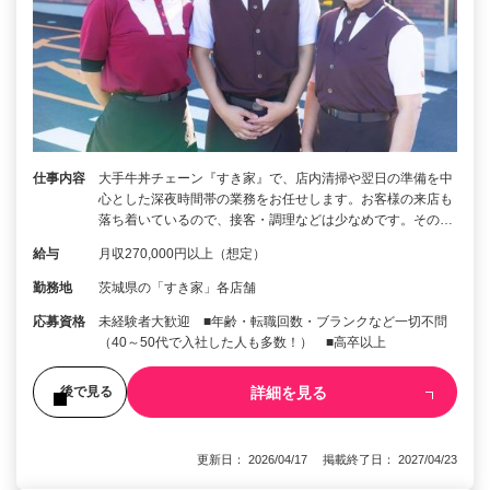
仕事内容
大手牛丼チェーン『すき家』で、店内清掃や翌日の準備を中
心とした深夜時間帯の業務をお任せします。お客様の来店も
落ち着いているので、接客・調理などは少なめです。その…
給与
月収270,000円以上（想定）
勤務地
茨城県の「すき家」各店舗
応募資格
未経験者大歓迎 ■年齢・転職回数・ブランクなど一切不問
（40～50代で入社した人も多数！） ■高卒以上
詳細を見る
後で見る
更新日： 2026/04/17 掲載終了日： 2027/04/23