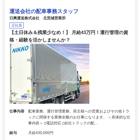
運送会社の配車事務スタッフ
日興運送株式会社 北茨城営業所
正社員
【土日休み＆残業少なめ！】 月給43万円！運行管理の資
格・経験を活かしませんか？
仕事内容
配車業務、運行管理業務、荷主様への営業およびその他トラ
ックに関係する業務全般のお仕事になります。 ＜具体的な仕
事内容＞ □電話対応 □自社トラックの配…
給与
月給430,000円