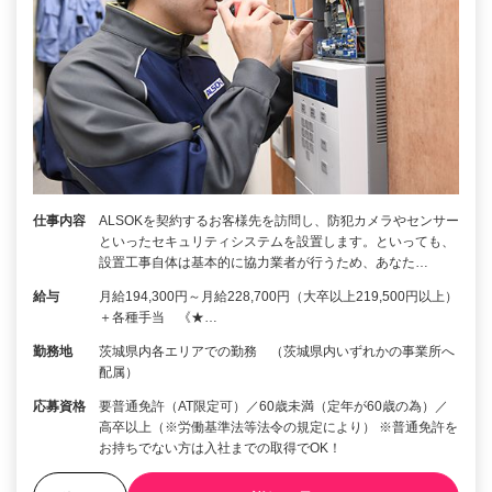
仕事内容
ALSOKを契約するお客様先を訪問し、防犯カメラやセンサー
といったセキュリティシステムを設置します。といっても、
設置工事自体は基本的に協力業者が行うため、あなた…
給与
月給194,300円～月給228,700円（大卒以上219,500円以上）
＋各種手当 《★…
勤務地
茨城県内各エリアでの勤務 （茨城県内いずれかの事業所へ
配属）
応募資格
要普通免許（AT限定可）／60歳未満（定年が60歳の為）／
高卒以上（※労働基準法等法令の規定により） ※普通免許を
お持ちでない方は入社までの取得でOK！