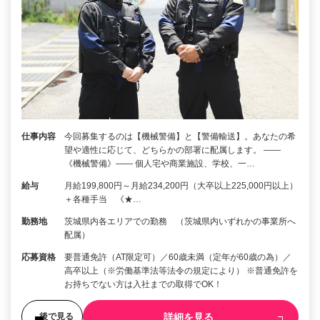
仕事内容
今回募集するのは【機械警備】と【警備輸送】。あなたの希
望や適性に応じて、どちらかの部署に配属します。 ――
《機械警備》―― 個人宅や商業施設、学校、一…
給与
月給199,800円～月給234,200円（大卒以上225,000円以上）
＋各種手当 《★…
勤務地
茨城県内各エリアでの勤務 （茨城県内いずれかの事業所へ
配属）
応募資格
要普通免許（AT限定可）／60歳未満（定年が60歳の為）／
高卒以上（※労働基準法等法令の規定により） ※普通免許を
お持ちでない方は入社までの取得でOK！
詳細を見る
後で見る