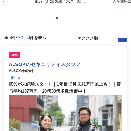
分）
番27（JR常磐線「水戸」駅...
茨城県常
4
1
-
4
全
件中
件を表示
NEW
ALSOKのセキュリティスタッフ
ALSOK株式会社
正社員
95%が未経験スタート｜1年目で月収31万円以上も！｜賞
与平均137万円｜20代30代多数活躍中！