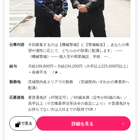
仕事内容
今回募集するのは【機械警備】と【警備輸送】。あなたの希
望や適性に応じて、どちらかの部署に配属します。 ――
《機械警備》―― 個人宅や商業施設、学校、一…
給与
月給199,800円～月給234,200円（大卒以上225,000円以上）
＋各種手当 《★…
勤務地
茨城県内各エリアでの勤務 （茨城県内いずれかの事業所へ
配属）
応募資格
要普通免許（AT限定可）／60歳未満（定年が60歳の為）／
高卒以上（※労働基準法等法令の規定により） ※普通免許を
お持ちでない方は入社までの取得でOK！
詳細を見る
後で見る