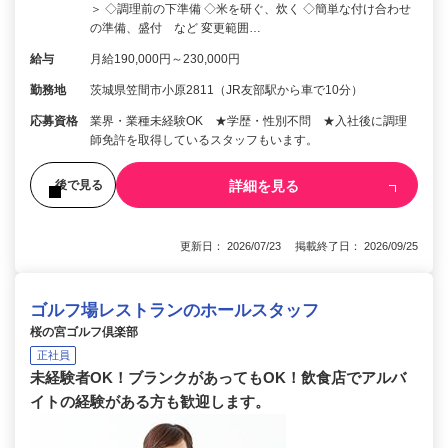
＞ ◇調理前の下準備 ◇米を研ぐ、炊く ◇簡単な付け合わせ
の準備、盛付 など 変更範囲…
給与
月給190,000円～230,000円
勤務地
茨城県笠間市小原2811（JR友部駅から車で10分）
応募資格
業界・業種未経験OK ★学歴・性別不問 ★入社後に調理
師免許を取得しているスタッフもいます。
詳細を見る
後で見る
更新日： 2026/07/23 掲載終了日： 2026/09/25
ゴルフ場レストランのホールスタッフ
桜の宮ゴルフ倶楽部
正社員
未経験者OK！ブランクがあってもOK！飲食店でアルバ
イトの経験がある方も歓迎します。