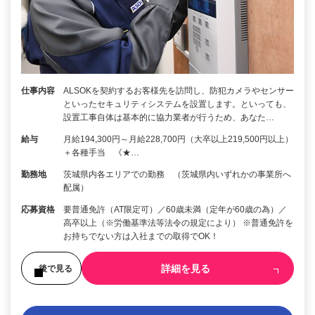
仕事内容
ALSOKを契約するお客様先を訪問し、防犯カメラやセンサー
といったセキュリティシステムを設置します。といっても、
設置工事自体は基本的に協力業者が行うため、あなた…
給与
月給194,300円～月給228,700円（大卒以上219,500円以上）
＋各種手当 《★…
勤務地
茨城県内各エリアでの勤務 （茨城県内いずれかの事業所へ
配属）
応募資格
要普通免許（AT限定可）／60歳未満（定年が60歳の為）／
高卒以上（※労働基準法等法令の規定により） ※普通免許を
お持ちでない方は入社までの取得でOK！
詳細を見る
後で見る