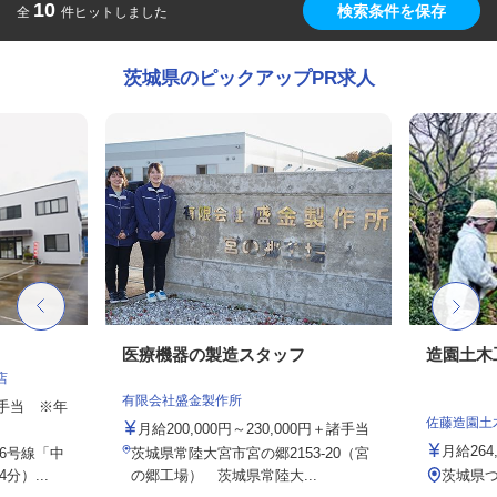
10
検索条件を保存
全
件ヒットしました
茨城県のピックアップPR求人
医療機器の製造スタッフ
造園土木
店
有限会社盛金製作所
途手当 ※年
佐藤造園土
月給200,000円～230,000円＋諸手当
月給264,
6号線「中
茨城県常陸大宮市宮の郷2153-20（宮
）...
の郷工場） 茨城県常陸大...
茨城県つ