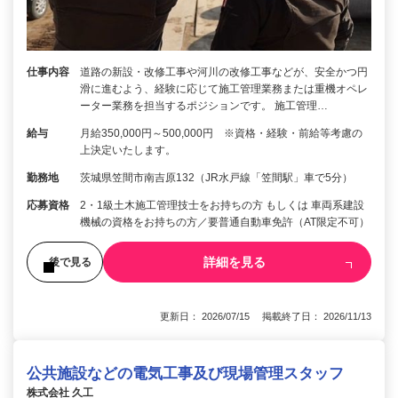
仕事内容
道路の新設・改修工事や河川の改修工事などが、安全かつ円
滑に進むよう、経験に応じて施工管理業務または重機オペレ
ーター業務を担当するポジションです。 施工管理…
給与
月給350,000円～500,000円 ※資格・経験・前給等考慮の
上決定いたします。
勤務地
茨城県笠間市南吉原132（JR水戸線「笠間駅」車で5分）
応募資格
2・1級土木施工管理技士をお持ちの方 もしくは 車両系建設
機械の資格をお持ちの方／要普通自動車免許（AT限定不可）
詳細を見る
後で見る
更新日： 2026/07/15 掲載終了日： 2026/11/13
公共施設などの電気工事及び現場管理スタッフ
株式会社 久工