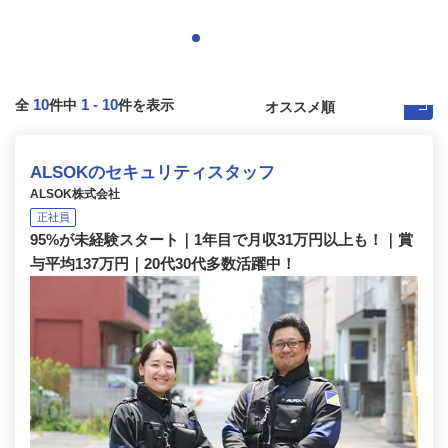
10
1
-
10
全
件中
件を表示
ALSOKのセキュリティスタッフ
ALSOK株式会社
正社員
95%が未経験スタート｜1年目で月収31万円以上も！｜賞
与平均137万円｜20代30代多数活躍中！