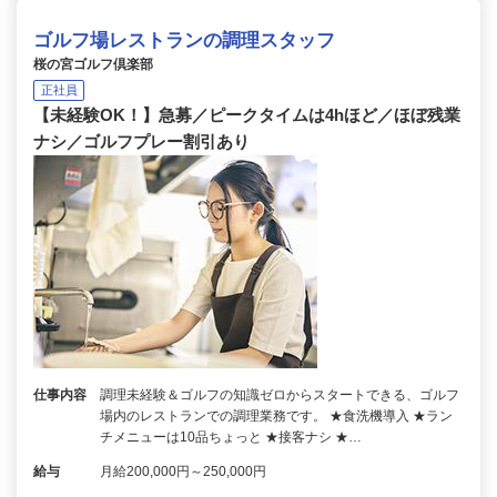
ゴルフ場レストランの調理スタッフ
桜の宮ゴルフ倶楽部
正社員
【未経験OK！】急募／ピークタイムは4hほど／ほぼ残業
ナシ／ゴルフプレー割引あり
仕事内容
調理未経験＆ゴルフの知識ゼロからスタートできる、ゴルフ
場内のレストランでの調理業務です。 ★食洗機導入 ★ラン
チメニューは10品ちょっと ★接客ナシ ★…
給与
月給200,000円～250,000円