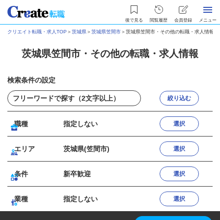
後で見る
閲覧履歴
会員登録
メニュー
クリエイト転職・求人TOP
＞
茨城県
＞
茨城県笠間市
＞
茨城県笠間市・その他の転職・求人情報
茨城県笠間市・その他の転職・求人情報
検索条件の設定
絞り込む
職種
指定しない
選択
エリア
茨城県(笠間市)
選択
条件
新卒歓迎
選択
業種
指定しない
選択