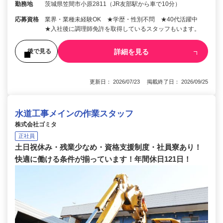
勤務地
茨城県笠間市小原2811（JR友部駅から車で10分）
応募資格
業界・業種未経験OK ★学歴・性別不問 ★40代活躍中
★入社後に調理師免許を取得しているスタッフもいます。
詳細を見る
後で見る
更新日： 2026/07/23 掲載終了日： 2026/09/25
水道工事メインの作業スタッフ
株式会社ゴミタ
正社員
土日祝休み・残業少なめ・資格支援制度・社員寮あり！
快適に働ける条件が揃っています！年間休日121日！