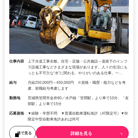
仕事内容
上下水道工事全般。住宅・店舗・公共施設～道路下のインフ
ラ設備工事などさまざまな現場があります。人々の生活にも
っとも不可欠な“水”に関わる、やりがいのある仕事。一…
給与
月給250,000円～450,000円 ※資格・職歴・能⼒などを考
慮、前職給与考慮します
勤務地
茨城県笠間市⾦井80／⽔⼾線「笠間駅」より⾞で10分、「友
部駅」より⾞で15分
応募資格
▼経験・学歴不問 ▼普通⾃動⾞運転免許（AT限定可）▼8t
限定中型⾃動⾞免許あれば尚可
詳細を見る
後で見る