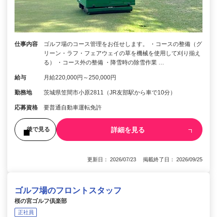
仕事内容
ゴルフ場のコース管理をお任せします。 ・コースの整備（グ
リーン・ラフ・フェアウェイの草を機械を使用して刈り揃え
る） ・コース外の整備 ・降雪時の除雪作業 …
給与
月給220,000円～250,000円
勤務地
茨城県笠間市小原2811（JR友部駅から車で10分）
応募資格
要普通自動車運転免許
詳細を見る
後で見る
更新日： 2026/07/23 掲載終了日： 2026/09/25
ゴルフ場のフロントスタッフ
桜の宮ゴルフ倶楽部
正社員