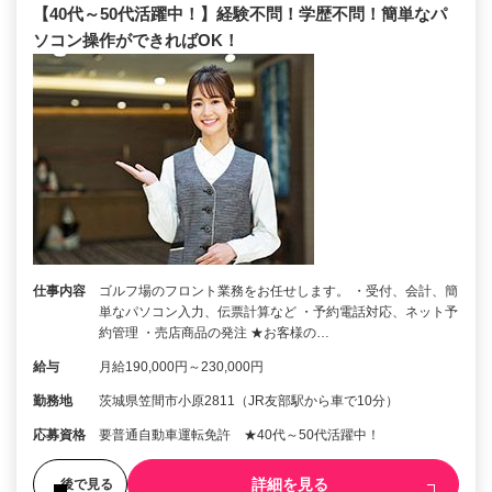
【40代～50代活躍中！】経験不問！学歴不問！簡単なパ
ソコン操作ができればOK！
仕事内容
ゴルフ場のフロント業務をお任せします。 ・受付、会計、簡
単なパソコン入力、伝票計算など ・予約電話対応、ネット予
約管理 ・売店商品の発注 ★お客様の…
給与
月給190,000円～230,000円
勤務地
茨城県笠間市小原2811（JR友部駅から車で10分）
応募資格
要普通自動車運転免許 ★40代～50代活躍中！
詳細を見る
後で見る