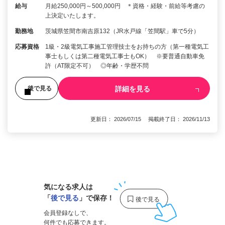
給与
月給250,000円～500,000円 ＊資格・経験・前給等考慮の
上決定いたします。
勤務地
茨城県笠間市南吉原132（JR水戸線「笠間駅」車で5分）
応募資格
1級・2級電気工事施工管理技士をお持ちの方（第一種電気工
事士もしくは第二種電気工事士もOK） ※要普通自動車免
許（AT限定不可） ◎年齢・学歴不問
詳細を見る
後で見る
更新日： 2026/07/15 掲載終了日： 2026/11/13
1
気になる求人は
「
後で見る
」で保存！
会員登録なしで、
何件でも応募できます。