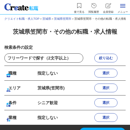
後で見る
閲覧履歴
会員登録
メニュー
クリエイト転職・求人TOP
＞
茨城県
＞
茨城県笠間市
＞
茨城県笠間市・その他の転職・求人情報
茨城県笠間市・その他の転職・求人情報
検索条件の設定
絞り込む
職種
指定しない
選択
エリア
茨城県(笠間市)
選択
条件
シニア歓迎
選択
業種
指定しない
選択