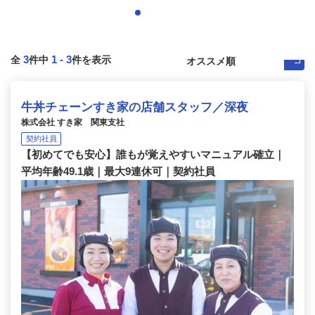
3
1
-
3
全
件中
件を表示
牛丼チェーンすき家の店舗スタッフ／深夜
株式会社 すき家 関東支社
契約社員
【初めてでも安心】誰もが覚えやすいマニュアル確立｜
平均年齢49.1歳｜最大9連休可｜契約社員