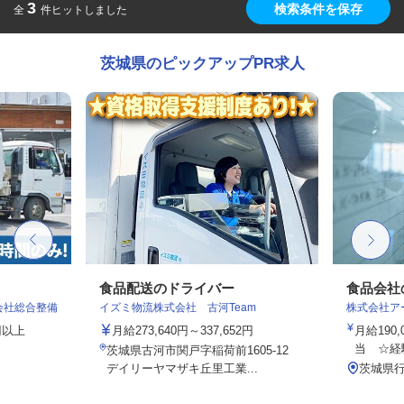
3
検索条件を保存
全
件ヒットしました
茨城県のピックアップPR求人
食品配送のドライバー
食品会社
会社総合整備
イズミ物流株式会社 古河Team
株式会社ア
00円以上
月給273,640円～337,652円
月給190,
当 ☆経験
茨城県古河市関戸字稲荷前1605-12
デイリーヤマザキ丘里工業...
茨城県行