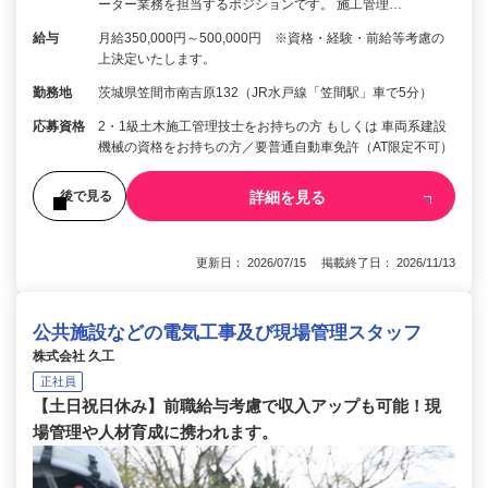
ーター業務を担当するポジションです。 施工管理…
給与
月給350,000円～500,000円 ※資格・経験・前給等考慮の
上決定いたします。
勤務地
茨城県笠間市南吉原132（JR水戸線「笠間駅」車で5分）
応募資格
2・1級土木施工管理技士をお持ちの方 もしくは 車両系建設
機械の資格をお持ちの方／要普通自動車免許（AT限定不可）
詳細を見る
後で見る
更新日： 2026/07/15 掲載終了日： 2026/11/13
公共施設などの電気工事及び現場管理スタッフ
株式会社 久工
正社員
【土日祝日休み】前職給与考慮で収入アップも可能！現
場管理や人材育成に携われます。