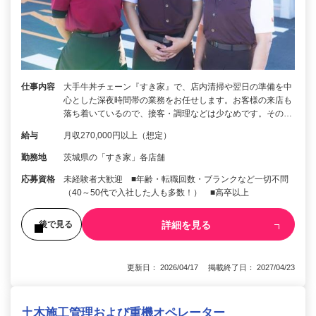
仕事内容
大手牛丼チェーン『すき家』で、店内清掃や翌日の準備を中
心とした深夜時間帯の業務をお任せします。お客様の来店も
落ち着いているので、接客・調理などは少なめです。その…
給与
月収270,000円以上（想定）
勤務地
茨城県の「すき家」各店舗
応募資格
未経験者大歓迎 ■年齢・転職回数・ブランクなど一切不問
（40～50代で入社した人も多数！） ■高卒以上
詳細を見る
後で見る
更新日： 2026/04/17 掲載終了日： 2027/04/23
土木施工管理および重機オペレーター