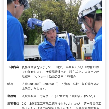
仕事内容
資格や経験を活かして、《電気工事全般》及び《現場管理》
をお任せします。 ★現場管理含め、現在12名のスタッフが
活躍中！ ＼ショート動画公開中／ 職場の…
給与
月給250,000円～500,000円 ＊資格・経験・前給等考慮の
上決定いたします。
勤務地
茨城県笠間市南吉原132（JR水戸線「笠間駅」車で5分）
応募資格
1級・2級電気工事施工管理技士をお持ちの方（第一種電気工
事士もしくは第二種電気工事士もOK） ※要普通自動車免