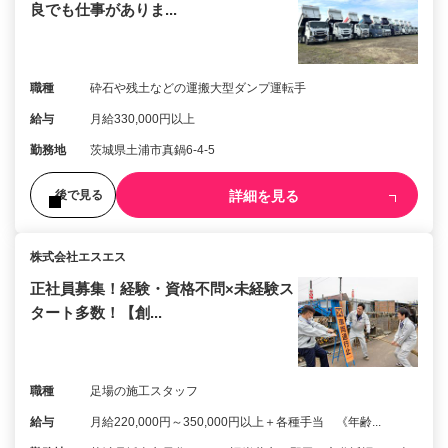
良でも仕事がありま...
職種
砕石や残土などの運搬大型ダンプ運転手
給与
月給330,000円以上
勤務地
茨城県土浦市真鍋6-4-5
詳細を見る
後で見る
株式会社エスエス
正社員募集！経験・資格不問×未経験ス
タート多数！【創...
職種
足場の施工スタッフ
給与
月給220,000円～350,000円以上＋各種手当 《年齢...