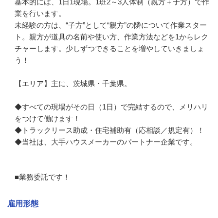
基本的には、1日1現場。1班2～3人体制（親方＋子方）で作
業を行います。

未経験の方は、“子方”として“親方”の隣について作業スター
ト。親方が道具の名前や使い方、作業方法などを1からレク
チャーします。少しずつできることを増やしていきましょ
う！

【エリア】主に、茨城県・千葉県。

◆すべての現場がその日（1日）で完結するので、メリハリ
をつけて働けます！

◆トラックリース助成・住宅補助有（応相談／規定有）！

◆当社は、大手ハウスメーカーのパートナー企業です。

■業務委託です！
雇用形態