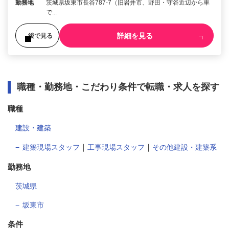
勤務地
茨城県坂東市長谷787-7（旧岩井市、野田・守谷近辺から車
で...
詳細を見る
後で見る
職種・勤務地・こだわり条件で転職・求人を探す
職種
建設・建築
｜
｜
建築現場スタッフ
工事現場スタッフ
その他建設・建築系
勤務地
茨城県
坂東市
条件