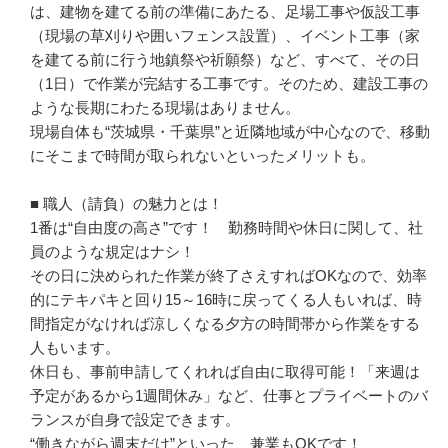
は、建物を建てる前の準備にあたる、足場工事や仮設工事
（現場の草刈りや囲いフェンス設置）、イベント工事（家
を建てる前に行う地鎮祭や祈願祭）など、すべて、その日
（1日）で作業が完結する工事です。そのため、建設工事の
ような長期にわたる現場はありません。

現場自体も“茨城県・千葉県”と近隣地域が中心なので、移動
にそこまで時間が取られないといったメリットも。

■ 職人（請負）の魅力とは！

1番は“自由度の高さ”です！　勤務時間や休日に関して、社
員のような規定はナシ！

その日に決められた作業が終了さえすればOKなので、効率
的にテキパキと回り15～16時に戻ってくる人もいれば、時
間指定がなければ涼しくなる夕方の時間帯から作業をする
人もいます。

休日も、事前申請してくれれば自由に取得可能！「来週は
予定があるから1週間休み」など、仕事とプライベートのバ
ランスが自身で設定できます。

“働きながら週末だけ”といった、兼業もOKです！