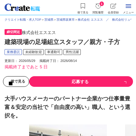
1
後で見る
閲覧履歴
会員登録
メニュー
クリエイト転職・求人TOP
＞
茨城県
＞
茨城県坂東市
＞
株式会社 エスエス ／ 株式会社リュウ
締切間近
株式会社エスエス
建築現場の足場組立スタッフ／親方・子方
業務委託
未経験歓迎
車通勤可
男性活躍
更新日： 2026/05/29 掲載終了日： 2026/08/14
掲載終了まであと 5 日
応募する
後で見る
大手ハウスメーカーのパートナー企業かつ仕事量豊
富＆安定の当社で「自由度の高い」職人、という選
択を。