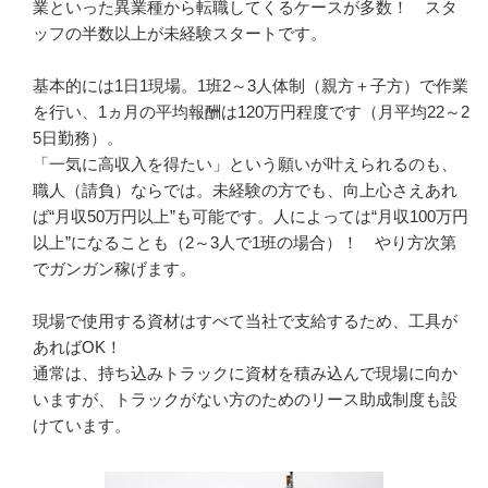
業といった異業種から転職してくるケースが多数！　スタ
ッフの半数以上が未経験スタートです。

基本的には1日1現場。1班2～3人体制（親方＋子方）で作業
を行い、1ヵ月の平均報酬は120万円程度です（月平均22～2
5日勤務）。

「一気に高収入を得たい」という願いが叶えられるのも、
職人（請負）ならでは。未経験の方でも、向上心さえあれ
ば“月収50万円以上”も可能です。人によっては“月収100万円
以上”になることも（2～3人で1班の場合）！　やり方次第
でガンガン稼げます。

現場で使用する資材はすべて当社で支給するため、工具が
あればOK！

通常は、持ち込みトラックに資材を積み込んで現場に向か
いますが、トラックがない方のためのリース助成制度も設
けています。