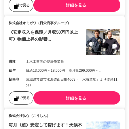
詳細を見る
後で見る
株式会社オミガワ（日栄商事グループ）
《安定収入を保障／月収50万円以上
可》物価上昇の影響...
職種
土木工事等の現場作業員
給与
日給13,000円～18,500円 ※月収299,000円～...
勤務地
茨城県常総市水海道山田町4663（「水海道駅」より徒歩11
分）
詳細を見る
後で見る
株式会社弘心（こうしん）
毎月《超》安定して稼げます！天候不