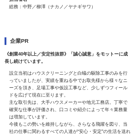
総務：中野／柳澤（ナカノ／ヤナギサワ）
企業情報
企業PR
《創業40年以上／安定性抜群》「誠心誠意」をモットーに成
長し続けています。
設立当初はハウスクリーニングと白蟻の駆除工事のみを行
っていましたが、実績を重ねる中でお取先様から様々なニ
ーズを頂き、足場工事や仮設工事など、少しずつフィール
ドを広げて現在に至ります。

主な取引先は、大手ハウスメーカーや地元工務店。丁寧で
確実な仕事が評価され、口コミや紹介によって年々業務量
は増加しています。

今後もこの勢いを維持しながら、さらなる飛躍を図り、当
社の仕事に関わるすべての人達が“安心・安定”の生活を送れ