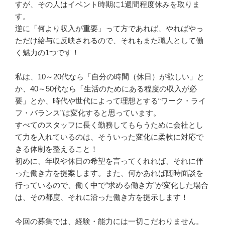
すが、その人はイベント時期に1週間程度休みを取りま
す。

逆に「何より収入が重要」って方であれば、やればやっ
ただけ給与に反映されるので、それもまた職人として働
く魅力の1つです！

私は、10～20代なら「自分の時間（休日）が欲しい」と
か、40～50代なら「生活のためにある程度の収入が必
要」とか、時代や世代によって理想とする“ワーク・ライ
フ・バランス”は変化すると思っています。

すべてのスタッフに長く勤務してもらうために会社とし
て力を入れているのは、そういった変化に柔軟に対応で
きる体制を整えること！

初めに、年収や休日の希望を言ってくれれば、それに伴
った働き方を提案します。また、何かあれば随時面談を
行っているので、働く中で“求める働き方”が変化した場合
は、その都度、それに沿った働き方を提示します！

今回の募集では、経験・能力には一切こだわりません。