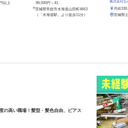
日給13,000円～18,500円 ※月収2
株式会社
,000円以上
99,000円～41...
.
月給3
茨城県常総市水海道山田町4663
3
（「水海道駅」より徒歩11分）
茨城県
由度の高い職場！髪型・髪色自由、ピアス