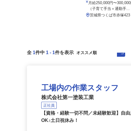
備
株式会社弘心（こうしん）
月給250,000円〜300
月給330,000円以上
（子育て手当＋通勤手..
茨城県土浦市真鍋6-4-5
茨城県つくば市赤塚42
全
1
件中
1
-
1
件を表示
工場内の作業スタッフ
株式会社第一塗装工業
正社員
【資格・経験一切不問／未経験歓迎】自
OK♪土日祝休み！