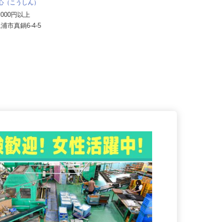
備
弘心（こうしん）
月給250,000円〜300,000円以上
30,000円以上
（子育て手当＋通勤手...
土浦市真鍋6-4-5
茨城県つくば市赤塚423