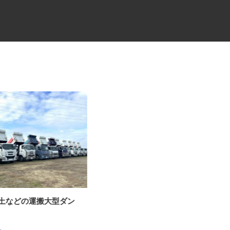
残土などの運搬大型ダン
ゴミ収集の4tドライバー
手
株式会社土浦関東商事 有限会社総合整