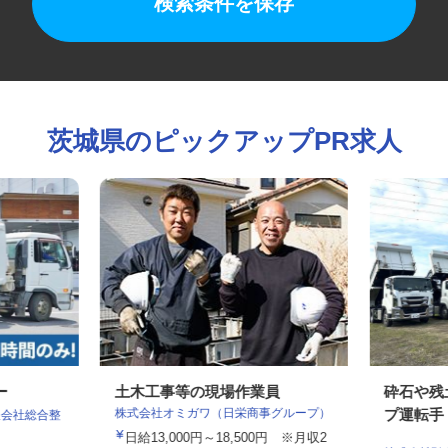
検索条件を保存
茨城県のピックアップPR求人
バー
土木工事等の現場作業員
砕石や
株式会社オミガワ（日栄商事グループ）
プ運転
限会社総合整