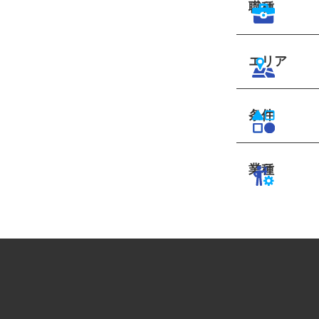
職種
エリア
条件
業種