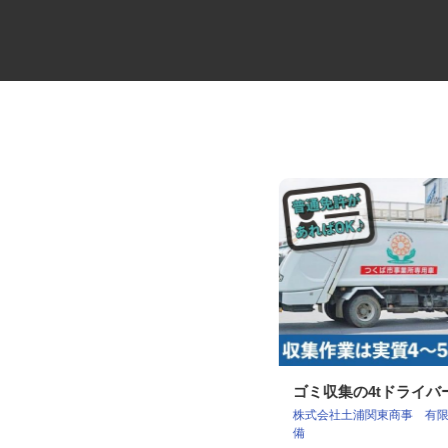
砕石や残土などの運搬大型ダン
ゴミ収集の4tドライ
プ運転手
株式会社土浦関東商事 有