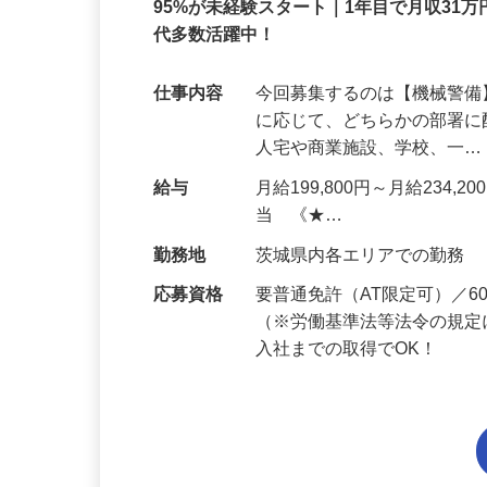
正社員
95%が未経験スタート｜1年目で月収31万
代多数活躍中！
仕事内容
今回募集するのは【機械警
に応じて、どちらかの部署に
人宅や商業施設、学校、一
給与
月給199,800円～月給234,
当 《★…
勤務地
茨城県内各エリアでの勤務
応募資格
要普通免許（AT限定可）／
（※労働基準法等法令の規定
入社までの取得でOK！