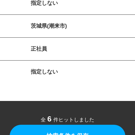
指定しない
茨城県(潮来市)
正社員
指定しない
6
全
件ヒットしました