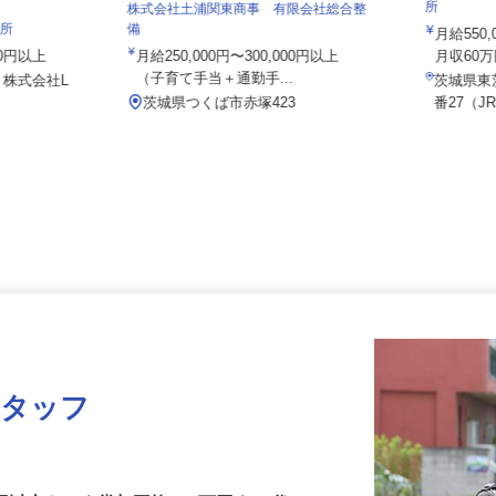
株式会社
所
株式会社土浦関東商事 有限会社総合整
業所
備
月給55
000円以上
月給250,000円〜300,000円以上
月収60
（子育て手当＋通勤手...
1 株式会社L
茨城県
.
茨城県つくば市赤塚423
番27（
スタッフ