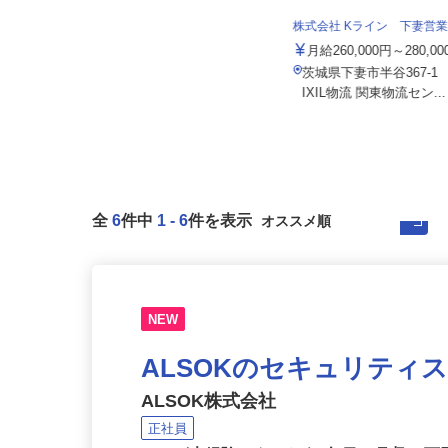
株式会社日本トランスネット 茨城営業
所
株式会社 Kライン 下妻営
月給550,000円～700,000円 ☆平均
月収60万円（頑張...
月給260,000円～280,
茨城県東茨城郡茨城町大字前田1680
茨城県下妻市半谷367-
番27（JR常磐線「水戸」駅...
IXIL物流 関東物流セン..
全
6
件中
1
-
6
件を表示
NEW
ALSOKのセキュリティ
ALSOK株式会社