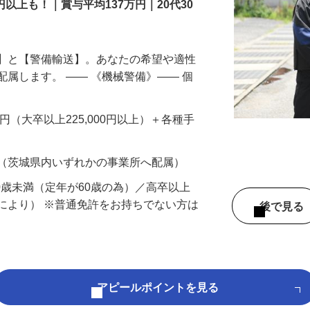
円以上も！｜賞与平均137万円｜20代30
備】と【警備輸送】。あなたの希望や適性
配属します。 ―― 《機械警備》―― 個
…
200円（大卒以上225,000円以上）＋各種手
 （茨城県内いずれかの事業所へ配属）
60歳未満（定年が60歳の為）／高卒以上
により） ※普通免許をお持ちでない方は
後で見