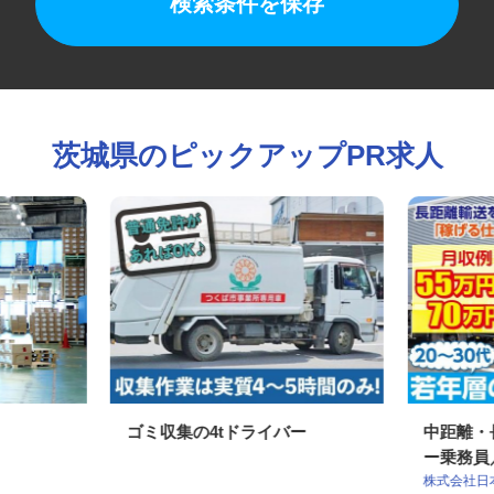
検索条件を保存
茨城県のピックアップPR求人
ゴミ収集の4tドライバー
中距離
ー乗務