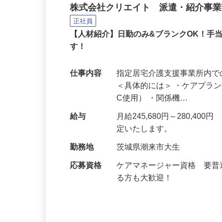
140-01c）
株式会社クリエイト 派遣・紹介事
正社員
【人材紹介】日勤のみ&ブランクOK！手
す！
仕事内容
指定居宅介護支援事業所内
＜具体的には＞ ・ケアプラ
C使用） ・関係機…
給与
月給245,680円～280,
定いたします。
勤務地
茨城県潮来市大生
応募資格
ケアマネージャー資格 要
る方も大歓迎！