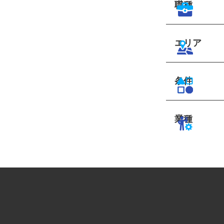
職種
エリア
条件
業種