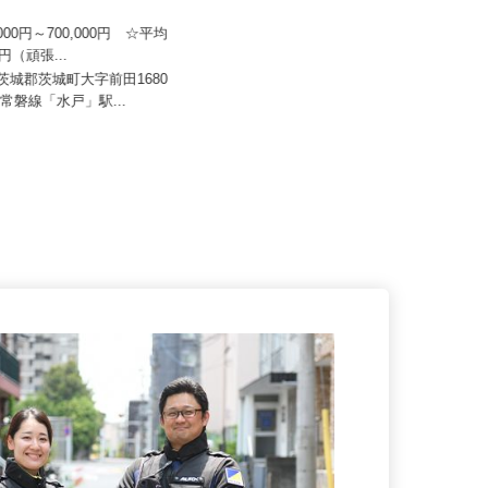
日本トランスネット 茨城営業
株式会社 Kライン 下妻営業所
0,000円～700,000円 ☆平均
万円（頑張...
月給260,000円～280,000円以上
東茨城郡茨城町大字前田1680
茨城県下妻市半谷367-1 株式会社L
JR常磐線「水戸」駅...
IXIL物流 関東物流セン...