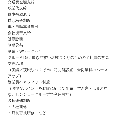
交通費全額支給

残業代支給

食事補助あり

持ち株会制度

車・自転車通勤可

会社携帯支給

健康診断

制服貸与

副業・Wワーク不可

クルーMTG／働きやすい環境づくりのための全社員の意見
交換の場

（実績／茨城県つくば市に託児所設置、全従業員のベース
アップ）

従業員ベネフィット制度

（お得なポイントを勤続に応じて配布！すき家・はま寿司
などゼンショーグループで利用可能）

各種研修制度

・入社研修

・店長育成研修　など
