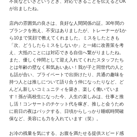
不良などいざというとき、対応できることを伝えるとOK
が出ましたね。

店内の雰囲気の良さは、良好な人間関係の証。30年間の
ブランクを抱え、不安はありましたが、トレーナーが1か
ら10まで笑顔で教えてくれました。ミスをしたときも
「次、どうしたらミスをしないか」と一緒に改善策を考
え、大抵のことには対応できる自信へ繋がりましたね。
また、優しく仲間として迎え入れてくれたスタッフたち
とは年齢の壁なく和気あいあい！我が子と同世代の人と
も話が合い、プライベートで出掛けたり、共通の趣味を
持つ人とは推しについて語り合う仲になったりなど、ど
んどん新しいコミュニティを築き、楽しく働いていま
す！孫が高校生になった今、人生の楽しみは、仕事と推
し活！コンサートのチケット代を稼ぎ、推しと会うため
に前日の夜はパックする、日頃からしっかり睡眠時間確
保など、美容にも力を入れています（笑）。

お冷の残量を気にする、お腹を満たせる提供スピード感