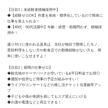
【注目1｜未経験者積極採用中】

◆【経験ゼロOK】作業を単純・標準化しているので簡単に
仕事を覚えられる！

◆【40代・50代活躍中】年齢・経歴・前職問わず、積極採
用中！

盛り付けに使われる器具は、当社が独自で開発したモノ。
普段料理をしない方や飲食店での勤務経験がない方も、簡
単に使いこなせますよ！

【注目2｜昼間の仕事ゼロ】

◆観光地やテーマパークが空いている&平日料金でお得◎

◆通院や役所など用事の予定が組みやすい！

◆ライブやコンサートなどの推し活チケット当選確率アッ
プ

◆子どもや孫が体調を崩してもスグ迎えにいける

◆介護や看護などと両立できる！
