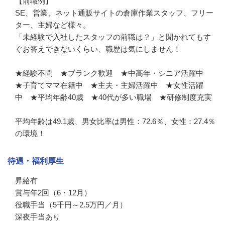
【前職例】

SE、営業、ネット通販サイトの倉庫作業スタッフ、フリー
ター、主婦など様々。

「未経験で入社したスタッフの前職は？」と聞かれてもす
ぐお答えできないくらい、職歴は気にしません！

★経験不問　★ブランク歓迎　★中高年・シニア活躍中　
★子育てママ在籍中　★主夫・主婦活躍中　★女性活躍
中　★平均年齢40歳　★40代が多い職場　★研修制度充実

平均年齢は49.1歳、男女比率は男性：72.6％、女性：27.4％
の環境！
待遇・福利厚生
昇給有

賞与年2回（6・12月）

役職手当（5千円～2.5万円／月）

深夜手当あり
