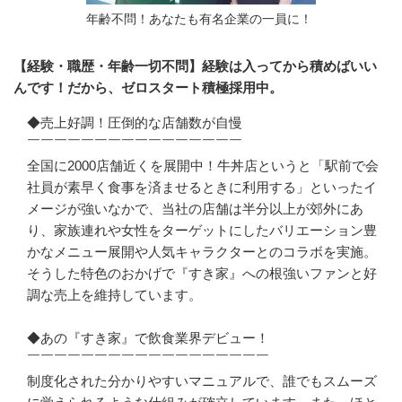
年齢不問！あなたも有名企業の一員に！
【経験・職歴・年齢一切不問】経験は入ってから積めばいい
んです！だから、ゼロスタート積極採用中。
◆売上好調！圧倒的な店舗数が自慢

￣￣￣￣￣￣￣￣￣￣￣￣￣￣￣￣

全国に2000店舗近くを展開中！牛丼店というと「駅前で会
社員が素早く食事を済ませるときに利用する」といったイ
メージが強いなかで、当社の店舗は半分以上が郊外にあ
り、家族連れや女性をターゲットにしたバリエーション豊
かなメニュー展開や人気キャラクターとのコラボを実施。
そうした特色のおかげで『すき家』への根強いファンと好
調な売上を維持しています。

◆あの『すき家』で飲食業界デビュー！

￣￣￣￣￣￣￣￣￣￣￣￣￣￣￣￣￣￣

制度化された分かりやすいマニュアルで、誰でもスムーズ