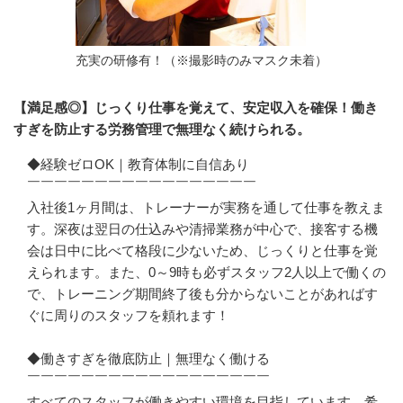
充実の研修有！（※撮影時のみマスク未着）
【満足感◎】じっくり仕事を覚えて、安定収入を確保！働き
すぎを防止する労務管理で無理なく続けられる。
◆経験ゼロOK｜教育体制に自信あり

￣￣￣￣￣￣￣￣￣￣￣￣￣￣￣￣￣

入社後1ヶ月間は、トレーナーが実務を通して仕事を教えま
す。深夜は翌日の仕込みや清掃業務が中心で、接客する機
会は日中に比べて格段に少ないため、じっくりと仕事を覚
えられます。また、0～9時も必ずスタッフ2人以上で働くの
で、トレーニング期間終了後も分からないことがあればす
ぐに周りのスタッフを頼れます！

◆働きすぎを徹底防止｜無理なく働ける

￣￣￣￣￣￣￣￣￣￣￣￣￣￣￣￣￣￣

すべてのスタッフが働きやすい環境を目指しています。希