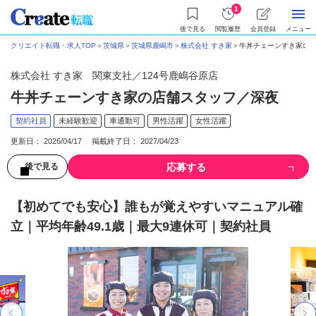
1
後で見る
閲覧履歴
会員登録
メニュー
クリエイト転職・求人TOP
＞
茨城県
＞
茨城県鹿嶋市
＞
株式会社 すき家
＞
牛丼チェーンすき家の店舗
株式会社 すき家 関東支社／124号鹿嶋谷原店
牛丼チェーンすき家の店舗スタッフ／深夜
契約社員
未経験歓迎
車通勤可
男性活躍
女性活躍
更新日： 2026/04/17 掲載終了日： 2027/04/23
応募する
後で見る
【初めてでも安心】誰もが覚えやすいマニュアル確
立｜平均年齢49.1歳｜最大9連休可｜契約社員