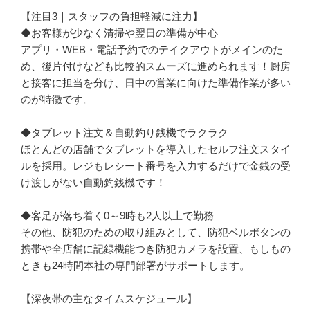
【注目3｜スタッフの負担軽減に注力】

◆お客様が少なく清掃や翌日の準備が中心

アプリ・WEB・電話予約でのテイクアウトがメインのた
め、後片付けなども比較的スムーズに進められます！厨房
と接客に担当を分け、日中の営業に向けた準備作業が多い
のが特徴です。

◆タブレット注文＆自動釣り銭機でラクラク

ほとんどの店舗でタブレットを導入したセルフ注文スタイ
ルを採用。レジもレシート番号を入力するだけで金銭の受
け渡しがない自動釣銭機です！

◆客足が落ち着く0～9時も2人以上で勤務

その他、防犯のための取り組みとして、防犯ベルボタンの
携帯や全店舗に記録機能つき防犯カメラを設置、もしもの
ときも24時間本社の専門部署がサポートします。

【深夜帯の主なタイムスケジュール】
