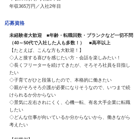
年収365万円／入社2年目
応募資格
未経験者大歓迎 ■年齢・転職回数・ブランクなど一切不問
（40～50代で入社した人も多数！） ■高卒以上
【たとえば、こんな方も大歓迎！】

◇人と接する喜びを感じたい方・会話を楽しみたい！

◇長くフリーターを続けてきたが、そろそろ社員を目指し
たい

◇子育てがひと段落したので、本格的に働きたい

◇親がそろそろ介護が必要になりそうなので、いつまで続
けられるか分からない

◇景気に左右されにくく、心機一転、有名大手企業に転職
したい

◇どんな仕事が向いているか分からないから、働きながら
考えたい
