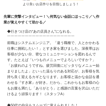
より良いお店作りを目指しましょう！
先輩に突撃インタビュー！＼何気ない会話にほっこり／＼作
業が覚えやすくて助かる／
◆行きつけ店の“あの店員さん”になれる。

￣￣￣￣￣￣￣￣￣￣￣￣￣￣￣￣￣￣￣

前職はシステムエンジニア。「違う職種で、人とかかわる
仕事に挑戦したい！」とすき家を選びました。深夜帯はお
客様が少ない分、密なコミュニケーションを図れるんで
す。たとえば「いつものメニューでよろしいですか？」
「お疲れのようですね。疲労回復にピッタリなメニュー始
まりましたよ」といった温もりのある対応が、お客様を気
持ち良く迎えるカギとなります。お客様と温かな会話を通
わせる『すき家』が好き。だから、これからもお客様の心
もお腹も満たし「ありがとう」と感謝の言葉を沢山いただ
けるよう頑張ります！（スタッフA）

◆50代の自分もスムーズに覚えられました！
