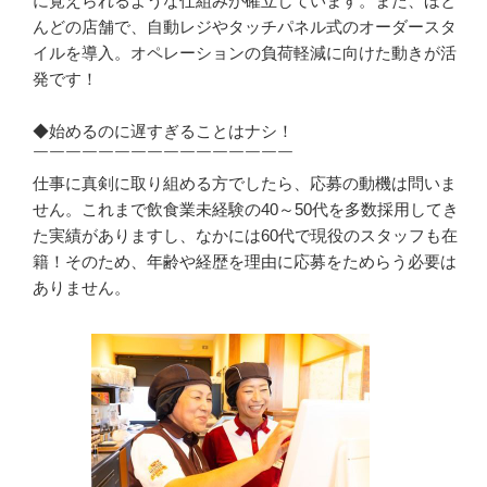
に覚えられるような仕組みが確立しています。また、ほと
んどの店舗で、自動レジやタッチパネル式のオーダースタ
イルを導入。オペレーションの負荷軽減に向けた動きが活
発です！

◆始めるのに遅すぎることはナシ！

￣￣￣￣￣￣￣￣￣￣￣￣￣￣￣￣

仕事に真剣に取り組める方でしたら、応募の動機は問いま
せん。これまで飲食業未経験の40～50代を多数採用してき
た実績がありますし、なかには60代で現役のスタッフも在
籍！そのため、年齢や経歴を理由に応募をためらう必要は
ありません。