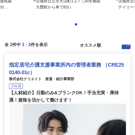
（鹿島線
茨城県日立市大沼町1-1-7（JR常磐線
茨城県古
...
大甕駅から車で8分）
デイリー
2
1
-
2
全
件中
件を表示
指定居宅介護支援事業所内の管理者業務 （CRE25
0140-01c）
株式会社クリエイト 派遣・紹介事業部
正社員
【人材紹介】日勤のみ&ブランクOK！手当充実・厚待
遇！資格を活かして働けます！