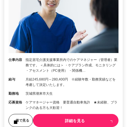
仕事内容
指定居宅介護支援事業所内でのケアマネジャー（管理者）業
務です。 ＜具体的には＞ ・ケアプラン作成、モニタリング
・アセスメント（PC使用） ・関係機…
給与
月給245,680円～280,400円 ※経験年数・勤務実績などを
考慮して決定いたします。
勤務地
茨城県潮来市大生
応募資格
ケアマネージャー資格 要普通自動車免許 ★未経験、ブラ
ンクのある方も大歓迎！
詳細を見る
後で見る