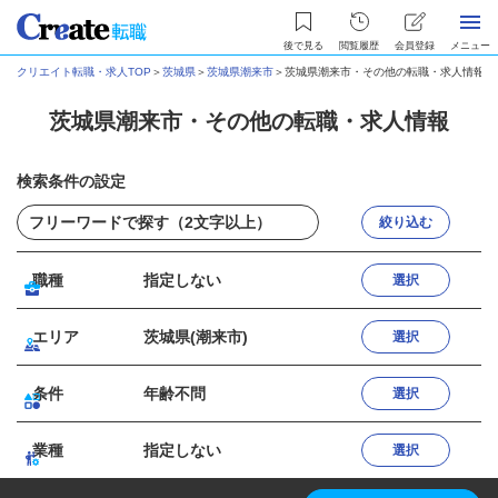
後で見る
閲覧履歴
会員登録
メニュー
クリエイト転職・求人TOP
＞
茨城県
＞
茨城県潮来市
＞
茨城県潮来市・その他の転職・求人情報
茨城県潮来市・その他の転職・求人情報
検索条件の設定
絞り込む
職種
指定しない
選択
エリア
茨城県(潮来市)
選択
条件
年齢不問
選択
業種
指定しない
選択