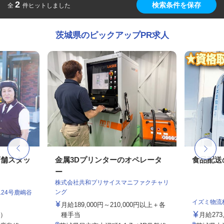
2
検索条件を保存
全
件ヒットしました
茨城県のピックアップPR求人
店舗スタッ
金属3Dプリンターのオペレータ
食品配送
ー
株式会社共和プリサイスマニファクチャリ
ング
24号鹿嶋谷
イズミ物流
月給189,000円～210,000円以上＋各
定）
種手当
月給273,