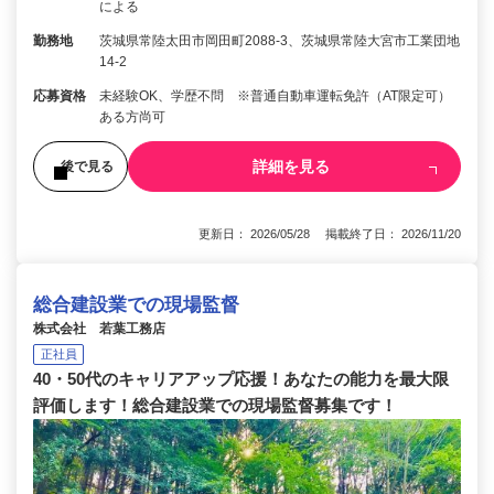
による
勤務地
茨城県常陸太田市岡田町2088-3、茨城県常陸大宮市工業団地
14-2
応募資格
未経験OK、学歴不問 ※普通自動車運転免許（AT限定可）
ある方尚可
詳細を見る
後で見る
更新日： 2026/05/28 掲載終了日： 2026/11/20
総合建設業での現場監督
株式会社 若葉工務店
正社員
40・50代のキャリアアップ応援！あなたの能力を最大限
評価します！総合建設業での現場監督募集です！