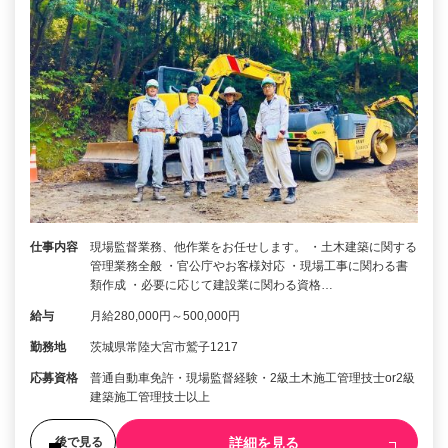
仕事内容
現場監督業務、他作業をお任せします。 ・土木建築に関する
管理業務全般 ・官公庁やお客様対応 ・現場工事に関わる書
類作成 ・必要に応じて建設業に関わる資格…
給与
月給280,000円～500,000円
勤務地
茨城県常陸大宮市鷲子1217
応募資格
普通自動車免許・現場監督経験・2級土木施工管理技士or2級
建築施工管理技士以上
詳細を見る
後で見る