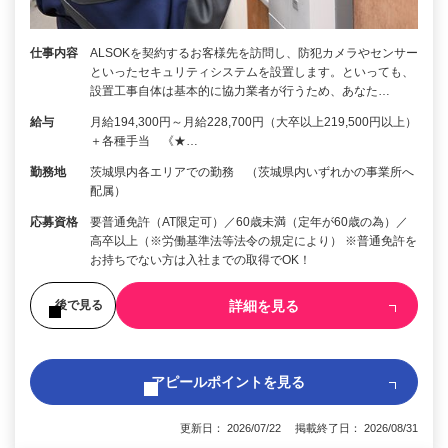
仕事内容
ALSOKを契約するお客様先を訪問し、防犯カメラやセンサー
といったセキュリティシステムを設置します。といっても、
設置工事自体は基本的に協力業者が行うため、あなた…
給与
月給194,300円～月給228,700円（大卒以上219,500円以上）
＋各種手当 《★…
勤務地
茨城県内各エリアでの勤務 （茨城県内いずれかの事業所へ
配属）
応募資格
要普通免許（AT限定可）／60歳未満（定年が60歳の為）／
高卒以上（※労働基準法等法令の規定により） ※普通免許を
お持ちでない方は入社までの取得でOK！
詳細を見る
後で見る
アピールポイントを見る
更新日： 2026/07/22 掲載終了日： 2026/08/31