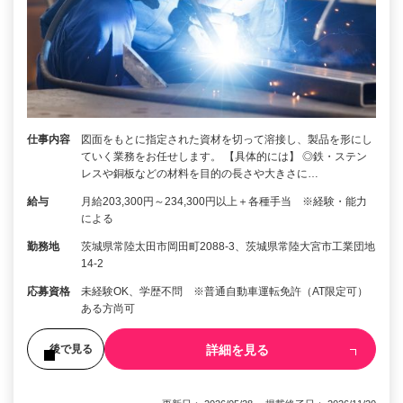
仕事内容
図面をもとに指定された資材を切って溶接し、製品を形にし
ていく業務をお任せします。 【具体的には】 ◎鉄・ステン
レスや銅板などの材料を目的の長さや大きさに…
給与
月給203,300円～234,300円以上＋各種手当 ※経験・能力
による
勤務地
茨城県常陸太田市岡田町2088-3、茨城県常陸大宮市工業団地
14-2
応募資格
未経験OK、学歴不問 ※普通自動車運転免許（AT限定可）
ある方尚可
詳細を見る
後で見る