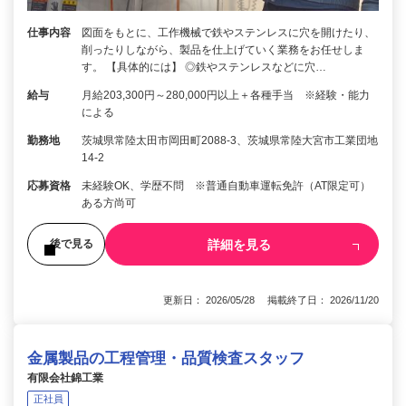
仕事内容
図面をもとに、工作機械で鉄やステンレスに穴を開けたり、
削ったりしながら、製品を仕上げていく業務をお任せしま
す。 【具体的には】 ◎鉄やステンレスなどに穴…
給与
月給203,300円～280,000円以上＋各種手当 ※経験・能力
による
勤務地
茨城県常陸太田市岡田町2088-3、茨城県常陸大宮市工業団地
14-2
応募資格
未経験OK、学歴不問 ※普通自動車運転免許（AT限定可）
ある方尚可
詳細を見る
後で見る
更新日： 2026/05/28 掲載終了日： 2026/11/20
金属製品の工程管理・品質検査スタッフ
有限会社錦工業
正社員