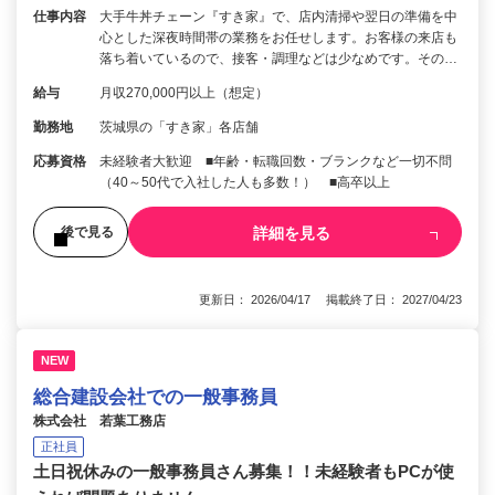
仕事内容
大手牛丼チェーン『すき家』で、店内清掃や翌日の準備を中
心とした深夜時間帯の業務をお任せします。お客様の来店も
落ち着いているので、接客・調理などは少なめです。その…
給与
月収270,000円以上（想定）
勤務地
茨城県の「すき家」各店舗
応募資格
未経験者大歓迎 ■年齢・転職回数・ブランクなど一切不問
（40～50代で入社した人も多数！） ■高卒以上
詳細を見る
後で見る
更新日： 2026/04/17 掲載終了日： 2027/04/23
NEW
総合建設会社での一般事務員
株式会社 若葉工務店
正社員
土日祝休みの一般事務員さん募集！！未経験者もPCが使