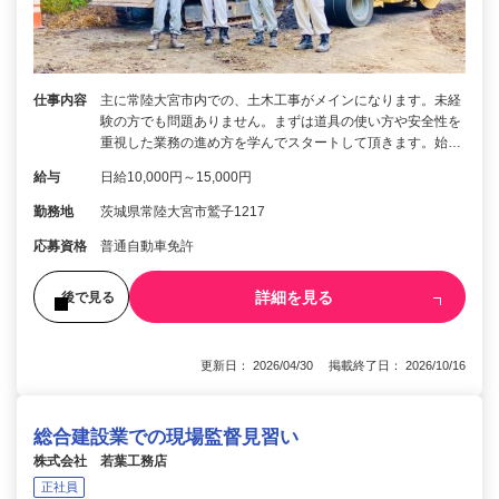
仕事内容
主に常陸大宮市内での、土木工事がメインになります。未経
験の方でも問題ありません。まずは道具の使い方や安全性を
重視した業務の進め方を学んでスタートして頂きます。始…
給与
日給10,000円～15,000円
勤務地
茨城県常陸大宮市鷲子1217
応募資格
普通自動車免許
詳細を見る
後で見る
更新日： 2026/04/30 掲載終了日： 2026/10/16
総合建設業での現場監督見習い
株式会社 若葉工務店
正社員