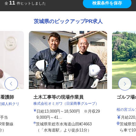
11
検索条件を保存
全
件ヒットしました
茨城県のピックアップPR求人
正看護師
土木工事等の現場作業員
ゴルフ場
株式会社オミガワ（日栄商事グループ）
産婦人科クリ
桜の宮ゴル
日給13,000円～18,500円 ※月収29
種手当
9,000円～41...
月給220,
R常磐線
茨城県常総市水海道山田町4663
茨城県笠
分）
（「水海道駅」より徒歩11分）
ら車で1