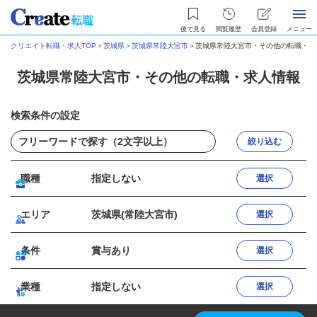
後で見る
閲覧履歴
会員登録
メニュー
クリエイト転職・求人TOP
＞
茨城県
＞
茨城県常陸大宮市
＞
茨城県常陸大宮市・その他の転職・求
茨城県常陸大宮市・その他の転職・求人情報
検索条件の設定
絞り込む
職種
指定しない
選択
エリア
茨城県(常陸大宮市)
選択
条件
賞与あり
選択
業種
指定しない
選択