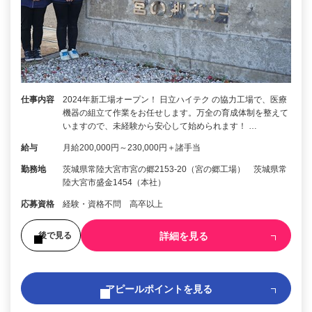
仕事内容
2024年新工場オープン！ 日立ハイテク の協力工場で、医療
機器の組立て作業をお任せします。万全の育成体制を整えて
いますので、未経験から安心して始められます！ …
給与
月給200,000円～230,000円＋諸手当
勤務地
茨城県常陸大宮市宮の郷2153-20（宮の郷工場） 茨城県常
陸大宮市盛金1454（本社）
応募資格
経験・資格不問 高卒以上
詳細を見る
後で見る
アピールポイントを見る