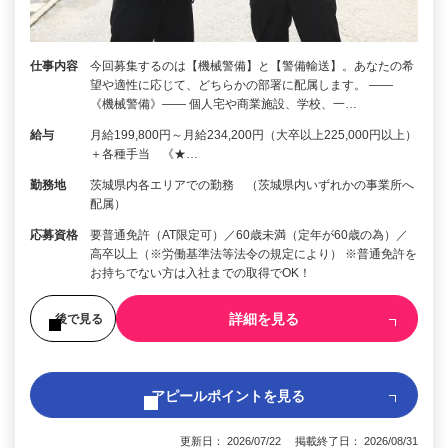
仕事内容
今回募集するのは【機械警備】と【警備輸送】。あなたの希
望や適性に応じて、どちらかの部署に配属します。 ――
《機械警備》―― 個人宅や商業施設、学校、一…
給与
月給199,800円～月給234,200円（大卒以上225,000円以上）
＋各種手当 《★…
勤務地
茨城県内各エリアでの勤務 （茨城県内いずれかの事業所へ
配属）
応募資格
要普通免許（AT限定可）／60歳未満（定年が60歳の為）／
高卒以上（※労働基準法等法令の規定により） ※普通免許を
お持ちでない方は入社までの取得でOK！
詳細を見る
後で見る
アピールポイントを見る
更新日： 2026/07/22 掲載終了日： 2026/08/31