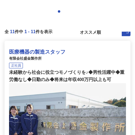
11
1
-
11
全
件中
件を表示
医療機器の製造スタッフ
有限会社盛金製作所
正社員
未経験から社会に役立つモノづくりを♪◆男性活躍中◆重
労働なし◆日勤のみ◆将来は年収400万円以上も可