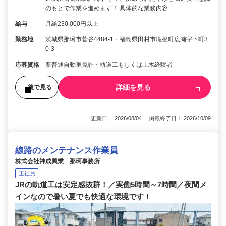
のもとで作業を進めます！ 具体的な業務内容 …
給与
月給230,000円以上
勤務地
茨城県那珂市菅谷4484-1・福島県田村市滝根町広瀬字下町3
0-3
応募資格
要普通自動車免許・軌道工もしくは土木経験者
詳細を見る
後で見る
更新日： 2026/08/04 掲載終了日： 2026/10/09
線路のメンテナンス作業員
株式会社神成興業 那珂事務所
正社員
JRの軌道工は安定感抜群！／実働5時間～7時間／夜間メ
インなので暑い夏でも快適な環境です！