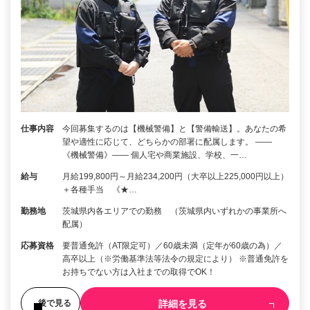
仕事内容
今回募集するのは【機械警備】と【警備輸送】。あなたの希
望や適性に応じて、どちらかの部署に配属します。 ――
《機械警備》―― 個人宅や商業施設、学校、一…
給与
月給199,800円～月給234,200円（大卒以上225,000円以上）
＋各種手当 《★…
勤務地
茨城県内各エリアでの勤務 （茨城県内いずれかの事業所へ
配属）
応募資格
要普通免許（AT限定可）／60歳未満（定年が60歳の為）／
高卒以上（※労働基準法等法令の規定により） ※普通免許を
お持ちでない方は入社までの取得でOK！
詳細を見る
後で見る