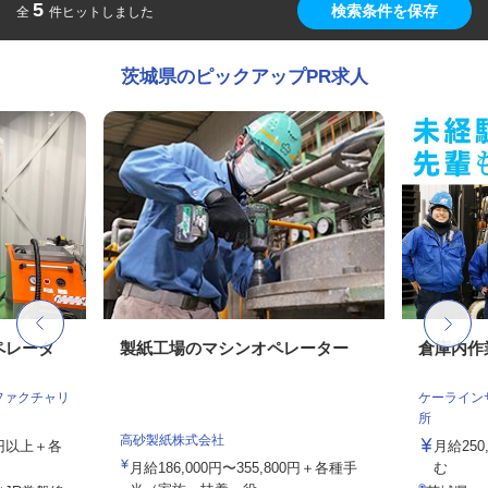
5
検索条件を保存
全
件ヒットしました
茨城県のピックアップPR求人
ペレータ
製紙工場のマシンオペレーター
倉庫内作
ファクチャリ
ケーライン
所
高砂製紙株式会社
00円以上＋各
月給25
月給186,000円〜355,800円＋各種手
む