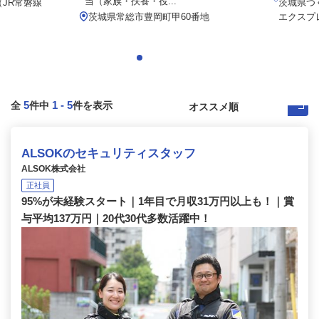
当（家族・扶養・役...
（JR常磐線
茨城県つ
茨城県常総市豊岡町甲60番地
エクスプ
5
1
-
5
全
件中
件を表示
ALSOKのセキュリティスタッフ
ALSOK株式会社
正社員
95%が未経験スタート｜1年目で月収31万円以上も！｜賞
与平均137万円｜20代30代多数活躍中！