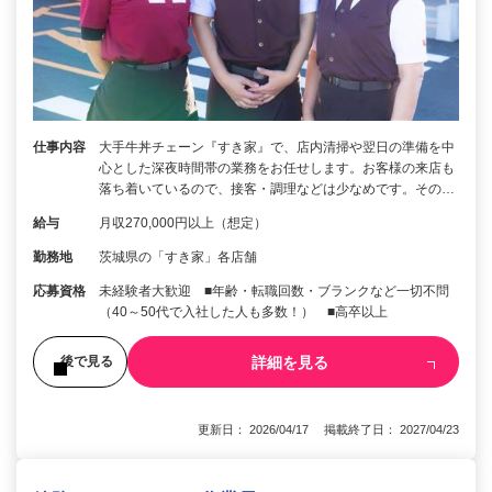
仕事内容
大手牛丼チェーン『すき家』で、店内清掃や翌日の準備を中
心とした深夜時間帯の業務をお任せします。お客様の来店も
落ち着いているので、接客・調理などは少なめです。その…
給与
月収270,000円以上（想定）
勤務地
茨城県の「すき家」各店舗
応募資格
未経験者大歓迎 ■年齢・転職回数・ブランクなど一切不問
（40～50代で入社した人も多数！） ■高卒以上
詳細を見る
後で見る
更新日： 2026/04/17 掲載終了日： 2027/04/23