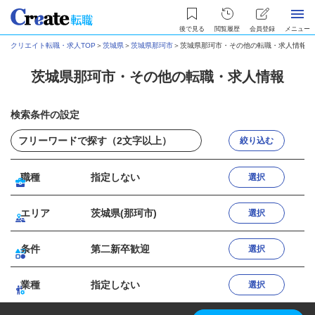
後で見る
閲覧履歴
会員登録
メニュー
クリエイト転職・求人TOP
＞
茨城県
＞
茨城県那珂市
＞
茨城県那珂市・その他の転職・求人情報
茨城県那珂市・その他の転職・求人情報
検索条件の設定
絞り込む
職種
指定しない
選択
エリア
茨城県(那珂市)
選択
条件
第二新卒歓迎
選択
業種
指定しない
選択