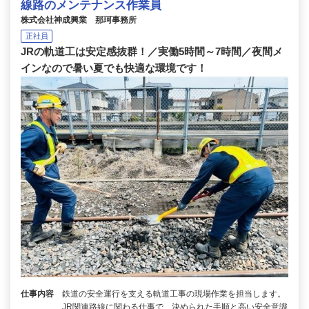
線路のメンテナンス作業員
株式会社神成興業 那珂事務所
正社員
JRの軌道工は安定感抜群！／実働5時間～7時間／夜間メ
インなので暑い夏でも快適な環境です！
仕事内容
鉄道の安全運行を支える軌道工事の現場作業を担当します。
JR関連路線に関わる仕事で、決められた手順と高い安全意識