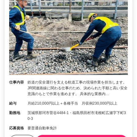
仕事内容
鉄道の安全運行を支える軌道工事の現場作業を担当します。
JR関連路線に関わる仕事のため、決められた手順と高い安全
意識のもとで作業を進めます。 具体的な業務内…
給与
月給210,000円以上＋各種手当 月収例230,000円以上
勤務地
茨城県那珂市菅谷4484-1・福島県田村市滝根町広瀬字下町3
0-3
応募資格
要普通自動車免許