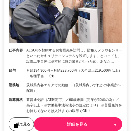
仕事内容
ALSOKを契約するお客様先を訪問し、防犯カメラやセンサー
といったセキュリティシステムを設置します。といっても、
設置工事自体は基本的に協力業者が行うため、あなた…
給与
月給194,300円～月給228,700円（大卒以上219,500円以上）
＋各種手当 《★…
勤務地
茨城県内各エリアでの勤務 （茨城県内いずれかの事業所へ
配属）
応募資格
要普通免許（AT限定可）／60歳未満（定年が60歳の為）／
高卒以上（※労働基準法等法令の規定により） ※普通免許を
お持ちでない方は入社までの取得でOK！
詳細を見る
後で見る