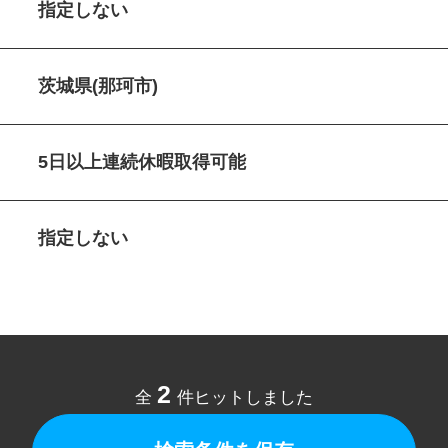
指定しない
茨城県(那珂市)
5日以上連続休暇取得可能
指定しない
2
全
件ヒットしました