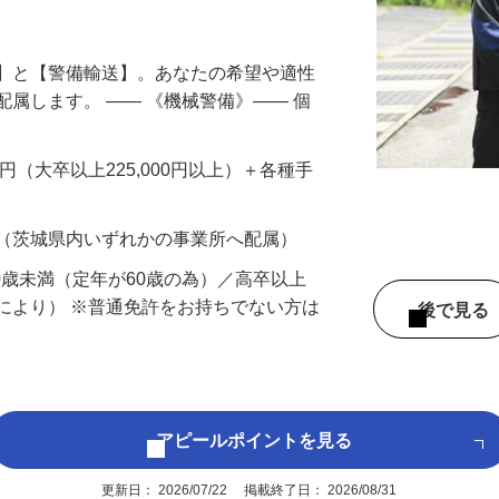
円以上も！｜賞与平均137万円｜20代30
備】と【警備輸送】。あなたの希望や適性
配属します。 ―― 《機械警備》―― 個
…
200円（大卒以上225,000円以上）＋各種手
 （茨城県内いずれかの事業所へ配属）
60歳未満（定年が60歳の為）／高卒以上
により） ※普通免許をお持ちでない方は
後で見
アピールポイントを見る