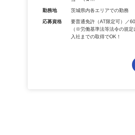
給与
月給194,300円～月給228,
当 《★…
勤務地
茨城県内各エリアでの勤務
応募資格
要普通免許（AT限定可）／
（※労働基準法等法令の規定
入社までの取得でOK！