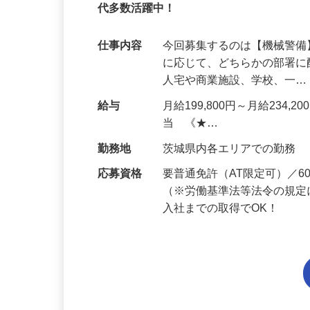
95%が未経験スタート｜1年目で月収31万
代多数活躍中！
仕事内容
今回募集するのは【機械警
に応じて、どちらかの部署に
人宅や商業施設、学校、一
給与
月給199,800円～月給234,
当 《★…
勤務地
茨城県内各エリアでの勤務
応募資格
要普通免許（AT限定可）／
（※労働基準法等法令の規定
入社までの取得でOK！