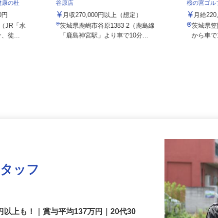
株式会社 すき家 関東支社／124号鹿嶋
ク健康の杜
谷原店
桜の宮ゴ
00円
月収270,000円以上（想定）
月給22
0（JR「水
茨城県鹿嶋市谷原1383-2（鹿島線
茨城県
、徒...
「鹿島神宮駅」より車で10分...
から車
スタッフ