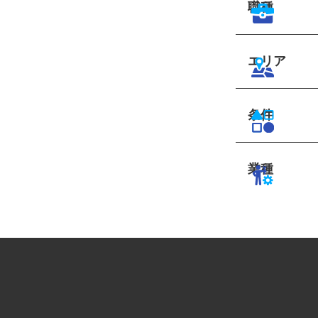
職種
エリア
条件
業種