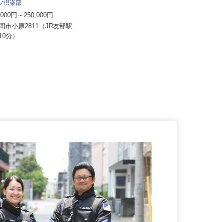
ルフ倶楽部
医療法人誠順会 クリニック健康の杜
0,000円～250,000円
月給175,000円～200,000円
笠間市小原2811（JR友部駅
茨城県水戸市千波町1250（JR「水
で10分）
戸駅」南口から車で約5分、徒...