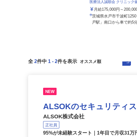
桜の宮ゴルフ倶楽部
医療法人誠順会 クリニッ
月給220,000円～250,000円
月給175,000円～200,0
茨城県笠間市小原2811（JR友部駅
茨城県水戸市千波町125
から車で10分）
戸駅」南口から車で約5分
全
2
件中
1
-
2
件を表示
NEW
ALSOKのセキュリティ
ALSOK株式会社
正社員