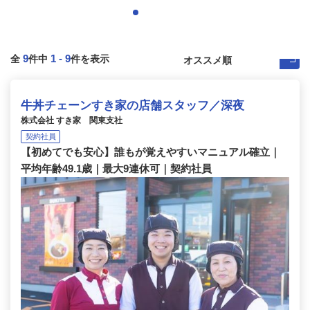
9
1
-
9
全
件中
件を表示
牛丼チェーンすき家の店舗スタッフ／深夜
株式会社 すき家 関東支社
契約社員
【初めてでも安心】誰もが覚えやすいマニュアル確立｜
平均年齢49.1歳｜最大9連休可｜契約社員