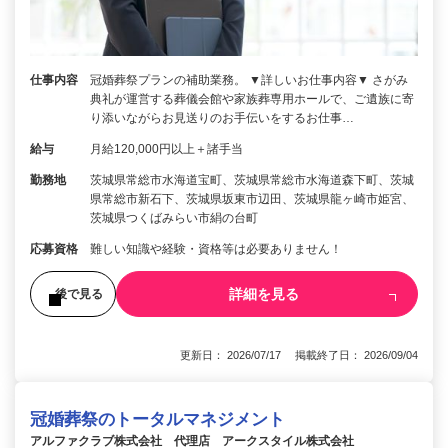
仕事内容
冠婚葬祭プランの補助業務。 ▼詳しいお仕事内容▼ さがみ
典礼が運営する葬儀会館や家族葬専用ホールで、ご遺族に寄
り添いながらお見送りのお手伝いをするお仕事…
給与
月給120,000円以上＋諸手当
勤務地
茨城県常総市水海道宝町、茨城県常総市水海道森下町、茨城
県常総市新石下、茨城県坂東市辺田、茨城県龍ヶ崎市姫宮、
茨城県つくばみらい市絹の台町
応募資格
難しい知識や経験・資格等は必要ありません！
詳細を見る
後で見る
更新日： 2026/07/17 掲載終了日： 2026/09/04
冠婚葬祭のトータルマネジメント
アルファクラブ株式会社 代理店 アークスタイル株式会社