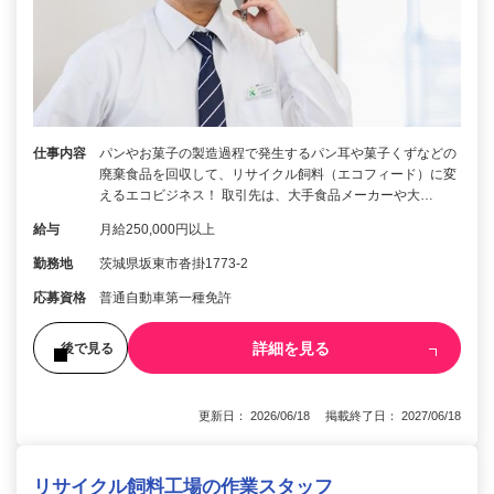
仕事内容
パンやお菓子の製造過程で発生するパン耳や菓子くずなどの
廃棄食品を回収して、リサイクル飼料（エコフィード）に変
えるエコビジネス！ 取引先は、大手食品メーカーや大…
給与
月給250,000円以上
勤務地
茨城県坂東市沓掛1773-2
応募資格
普通自動車第一種免許
詳細を見る
後で見る
更新日： 2026/06/18 掲載終了日： 2027/06/18
リサイクル飼料工場の作業スタッフ