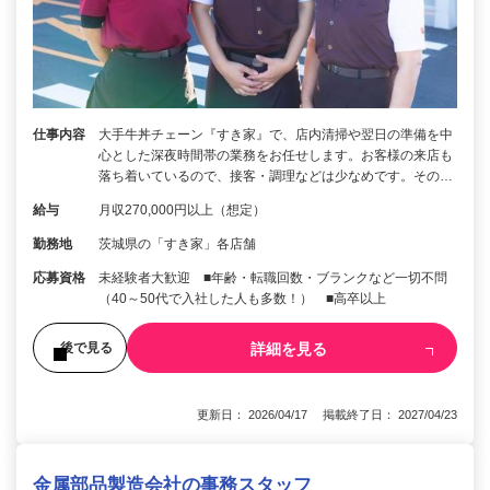
仕事内容
大手牛丼チェーン『すき家』で、店内清掃や翌日の準備を中
心とした深夜時間帯の業務をお任せします。お客様の来店も
落ち着いているので、接客・調理などは少なめです。その…
給与
月収270,000円以上（想定）
勤務地
茨城県の「すき家」各店舗
応募資格
未経験者大歓迎 ■年齢・転職回数・ブランクなど一切不問
（40～50代で入社した人も多数！） ■高卒以上
詳細を見る
後で見る
更新日： 2026/04/17 掲載終了日： 2027/04/23
金属部品製造会社の事務スタッフ