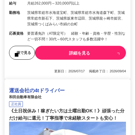
給与
月給262,000円～320,000円以上
勤務地
茨城県常総市水海道宝町、茨城県常総市水海道森下町、茨城
県常総市新石下、茨城県坂東市辺田、茨城県龍ヶ崎市姫宮、
茨城県つくばみらい市絹の台町
応募資格
要普通免許（AT限定可） 経験・年齢・資格・学歴・性別な
ど一切不問！30代～60代スタッフも多数活躍中！
詳細を見る
後で見る
更新日： 2026/07/17 掲載終了日： 2026/09/04
運送会社の4tドライバー
和田自動車有限会社
正社員
《土日祝休み！稼ぎたい方は土曜出勤OK！》頑張った分
だけ給与に還元！丁寧指導で未経験スタートも安心！