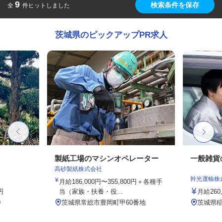
9
検索条件を保存
全
件ヒットしました
茨城県のピックアップPR求人
製紙工場のマシンオペレーター
一般雑貨
高砂製紙株式会社
幹光運輸株
月給186,000円〜355,800円＋各種手
円
当（家族・扶養・役...
月給260,
0
茨城県常総市豊岡町甲60番地
茨城県稲