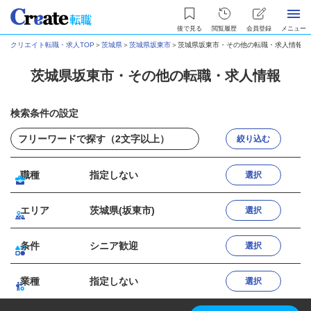
後で見る
閲覧履歴
会員登録
メニュー
クリエイト転職・求人TOP
＞
茨城県
＞
茨城県坂東市
＞
茨城県坂東市・その他の転職・求人情報
茨城県坂東市・その他の転職・求人情報
検索条件の設定
絞り込む
職種
指定しない
選択
エリア
茨城県(坂東市)
選択
条件
シニア歓迎
選択
業種
指定しない
選択