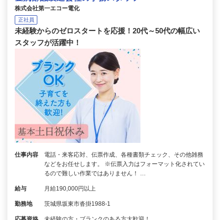
株式会社第一エコー電化
正社員
未経験からのゼロスタートを応援！20代～50代の幅広い
スタッフが活躍中！
仕事内容
電話・来客応対、伝票作成、各種書類チェック、その他雑務
などをお任せします。 ※伝票入力はフォーマット化されてい
るので難しい作業ではありません！ …
給与
月給190,000円以上
勤務地
茨城県坂東市沓掛1988-1
応募資格
未経験の方・ブランクのある方大歓迎！