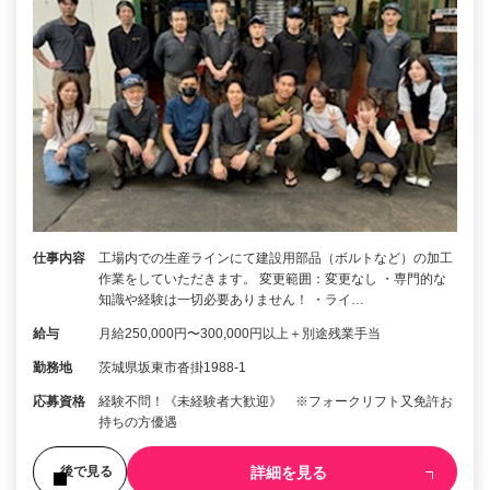
仕事内容
工場内での生産ラインにて建設用部品（ボルトなど）の加工
作業をしていただきます。 変更範囲：変更なし ・専門的な
知識や経験は一切必要ありません！ ・ライ…
給与
月給250,000円〜300,000円以上＋別途残業手当
勤務地
茨城県坂東市沓掛1988-1
応募資格
経験不問！《未経験者大歓迎》 ※フォークリフト又免許お
持ちの方優遇
詳細を見る
後で見る