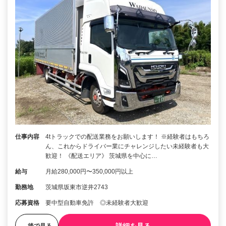
仕事内容
4tトラックでの配送業務をお願いします！ ※経験者はもちろ
ん、これからドライバー業にチャレンジしたい未経験者も大
歓迎！ 《配送エリア》 茨城県を中心に…
給与
月給280,000円〜350,000円以上
勤務地
茨城県坂東市逆井2743
応募資格
要中型自動車免許 ◎未経験者大歓迎
後で見る