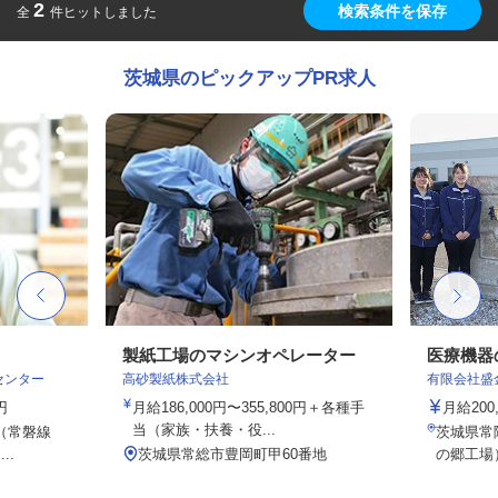
2
検索条件を保存
全
件ヒットしました
茨城県のピックアップPR求人
フ
製紙工場のマシンオペレーター
医療機器
センター
高砂製紙株式会社
有限会社盛
円
月給186,000円〜355,800円＋各種手
月給200
当（家族・扶養・役...
1（常磐線
茨城県常陸
..
茨城県常総市豊岡町甲60番地
の郷工場