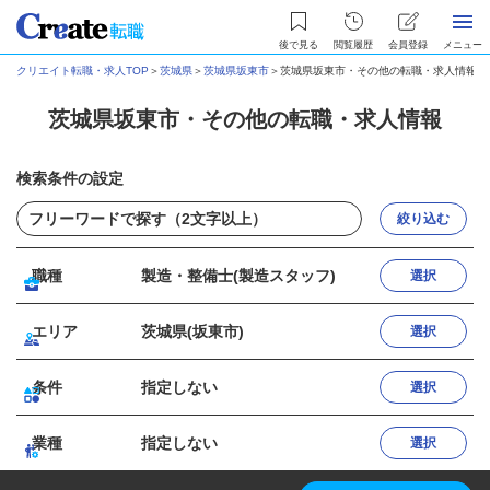
後で見る
閲覧履歴
会員登録
メニュー
クリエイト転職・求人TOP
＞
茨城県
＞
茨城県坂東市
＞
茨城県坂東市・その他の転職・求人情報
茨城県坂東市・その他の転職・求人情報
検索条件の設定
絞り込む
職種
製造・整備士(製造スタッフ)
選択
エリア
茨城県(坂東市)
選択
条件
指定しない
選択
業種
指定しない
選択