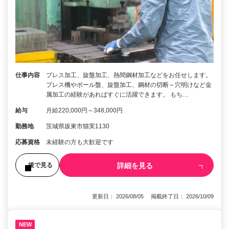
仕事内容
プレス加工、旋盤加工、熱間鋼材加工などをお任せします。
プレス機やボール盤、旋盤加工、鋼材の切断～穴明けなど金
属加工の経験があればすぐに活躍できます。 もち…
給与
月給220,000円～348,000円
勤務地
茨城県坂東市猫実1130
応募資格
未経験の方も大歓迎です
詳細を見る
後で見る
更新日： 2026/08/05 掲載終了日： 2026/10/09
NEW