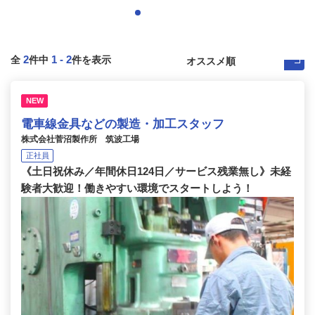
2
1
-
2
全
件中
件を表示
NEW
電車線金具などの製造・加工スタッフ
株式会社菅沼製作所 筑波工場
正社員
《土日祝休み／年間休日124日／サービス残業無し》未経
験者大歓迎！働きやすい環境でスタートしよう！