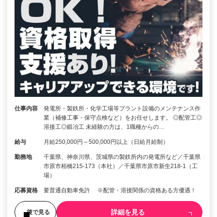
仕事内容
発電所・製鉄所・化学工場等プラント設備のメンテナンス作
業（補修工事・保守点検など）をお任せします。 ◎配管工◎
溶接工◎鍛冶工 未経験の方は、1職種からの…
給与
月給250,000円～500,000円以上（日給月給制）
勤務地
千葉県、神奈川県、茨城県の製鉄所内の発電所など／千葉県
市原市栢橋215-173（本社）／千葉県市原市新生218-1（工
場）
応募資格
要普通自動車免許 ※配管・溶接関係の資格ある方優遇！
詳細を見る
後で見る