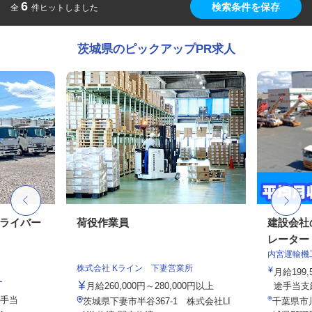
6
検索条件を保存
全
件ヒットしました
茨城県のピックアップPR求人
ドライバー
荷役作業員
建設会社
レーター
内宮運輸機
株式会社 Kライン 下妻営業所
月給199,
ー
月給260,000円～280,000円以上
途手当支給
種手当
茨城県下妻市半谷367-1 株式会社LI
千葉県市