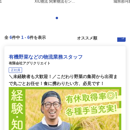
1
XIL物流 関東物流セン...
城県那珂
6
1
-
6
全
件中
件を表示
有機野菜などの物流業務スタッフ
有限会社アグリクリエイト
正社員
＼未経験者も大歓迎！／こだわり野菜の集荷から出荷ま
で丸ごとお任せ！食に携わりたい方、必見です！