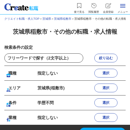
後で見る
閲覧履歴
会員登録
メニュー
クリエイト転職・求人TOP
＞
茨城県
＞
茨城県稲敷市
＞
茨城県稲敷市・その他の転職・求人情報
茨城県稲敷市・その他の転職・求人情報
検索条件の設定
絞り込む
職種
指定しない
選択
エリア
茨城県(稲敷市)
選択
条件
学歴不問
選択
業種
指定しない
選択