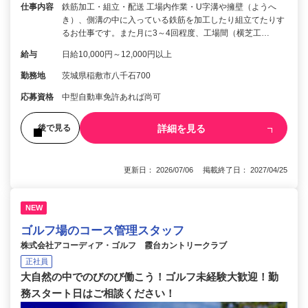
仕事内容
鉄筋加工・組立・配送 工場内作業・U字溝や擁壁（ようへ
き）、側溝の中に入っている鉄筋を加工したり組立てたりす
るお仕事です。また月に3～4回程度、工場間（横芝工…
給与
日給10,000円～12,000円以上
勤務地
茨城県稲敷市八千石700
応募資格
中型自動車免許あれば尚可
詳細を見る
後で見る
更新日： 2026/07/06 掲載終了日： 2027/04/25
NEW
ゴルフ場のコース管理スタッフ
株式会社アコーディア・ゴルフ 霞台カントリークラブ
正社員
大自然の中でのびのび働こう！ゴルフ未経験大歓迎！勤
務スタート日はご相談ください！