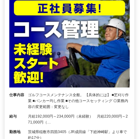
仕事内容
ゴルフコースメンテナンス全般。 【具体的には】 ■芝刈り作
業 ■バンカー均し作業 ■その他コースセッティング ◎業務内
容の変更範囲：変更なし
給与
月給192,000円～234,000円（未経験） 月給220,000円～2
71,000円（…
勤務地
茨城県稲敷市四箇3405（JR成田線「下総神崎駅」より車で
約17分）