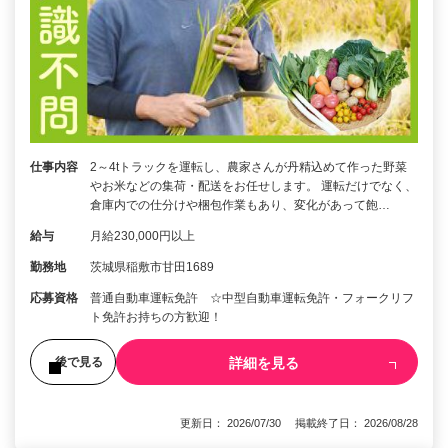
仕事内容
2～4tトラックを運転し、農家さんが丹精込めて作った野菜
やお米などの集荷・配送をお任せします。 運転だけでなく、
倉庫内での仕分けや梱包作業もあり、変化があって飽…
給与
月給230,000円以上
勤務地
茨城県稲敷市甘田1689
応募資格
普通自動車運転免許 ☆中型自動車運転免許・フォークリフ
ト免許お持ちの方歓迎！
詳細を見る
後で見る
更新日： 2026/07/30 掲載終了日： 2026/08/28