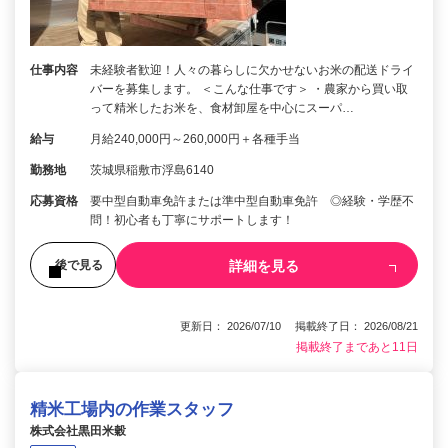
仕事内容
未経験者歓迎！人々の暮らしに欠かせないお米の配送ドライ
バーを募集します。 ＜こんな仕事です＞ ・農家から買い取
って精米したお米を、食材卸屋を中心にスーパ…
給与
月給240,000円～260,000円＋各種手当
勤務地
茨城県稲敷市浮島6140
応募資格
要中型自動車免許または準中型自動車免許 ◎経験・学歴不
問！初心者も丁寧にサポートします！
詳細を見る
後で見る
更新日： 2026/07/10 掲載終了日： 2026/08/21
掲載終了まであと11日
精米工場内の作業スタッフ
株式会社黒田米穀