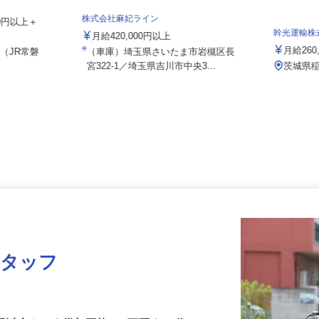
ニファクチャ
株式会社麻妃ライン
000円以上＋
幹光運輸
月給420,000円以上
月給26
7（JR常磐
（車庫）埼玉県さいたま市岩槻区長
）
宮322-1／埼玉県吉川市中央3...
茨城県
スタッフ