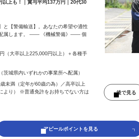
円以上も！｜賞与平均137万円｜20代30
備】と【警備輸送】。あなたの希望や適性
配属します。 ―― 《機械警備》―― 個
…
200円（大卒以上225,000円以上）＋各種手
 （茨城県内いずれかの事業所へ配属）
60歳未満（定年が60歳の為）／高卒以上
により） ※普通免許をお持ちでない方は
後で見