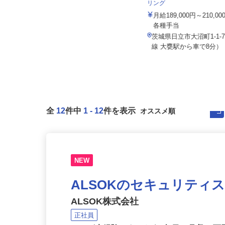
株式会社共和プリサイスマ
リング
月給189,000円～210,
幹光運輸株式会社
各種手当
月給260,000円～350,000円
茨城県日立市大沼町1-1-
茨城県稲敷郡阿見町吉原1248
線 大甕駅から車で8分
全
12
件中
1
-
12
件を表示
NEW
ALSOKのセキュリティ
ALSOK株式会社