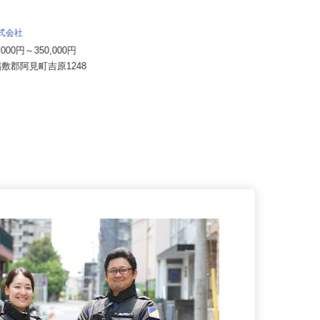
株式会社共和プリサイスマニファクチャ
リング
月給189,000円～210,000円以上＋
株式会社
各種手当
0,000円～350,000円
茨城県日立市大沼町1-1-7（JR常磐
稲敷郡阿見町吉原1248
線 大甕駅から車で8分）