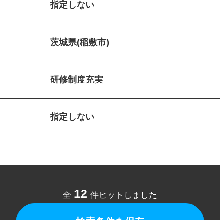
指定しない
茨城県(稲敷市)
研修制度充実
指定しない
12
全
件ヒットしました