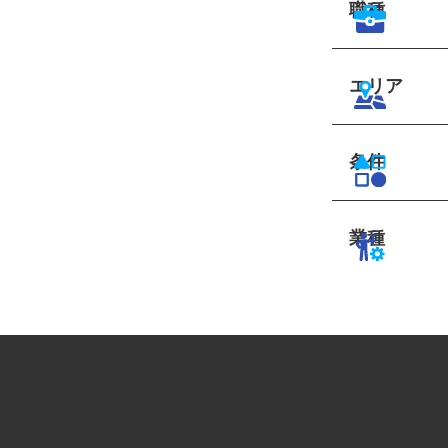
職種
エリア
条件
業種