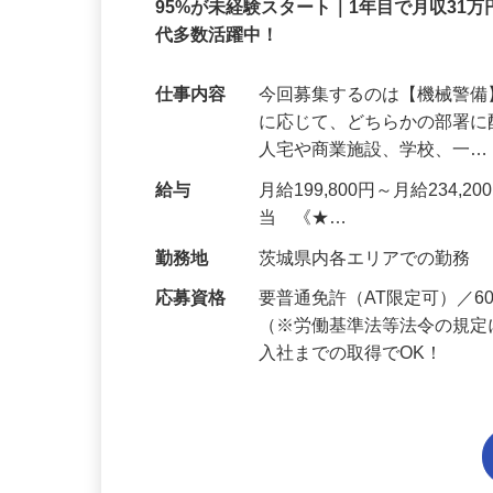
正社員
95%が未経験スタート｜1年目で月収31万
代多数活躍中！
仕事内容
今回募集するのは【機械警
に応じて、どちらかの部署に
人宅や商業施設、学校、一
給与
月給199,800円～月給234,
当 《★…
勤務地
茨城県内各エリアでの勤務
応募資格
要普通免許（AT限定可）／
（※労働基準法等法令の規定
入社までの取得でOK！