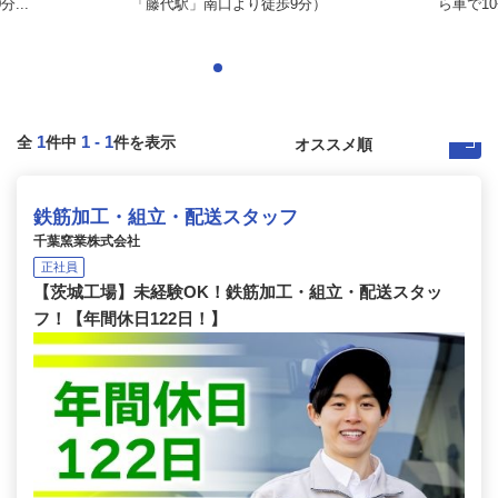
...
「藤代駅」南口より徒歩9分）
ら車で1
1
1
-
1
全
件中
件を表示
鉄筋加工・組立・配送スタッフ
千葉窯業株式会社
正社員
【茨城工場】未経験OK！鉄筋加工・組立・配送スタッ
フ！【年間休日122日！】