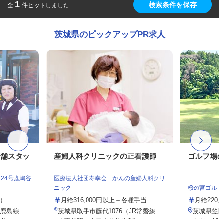
1
検索条件を保存
全
件ヒットしました
茨城県のピックアップPR求人
店舗スタッ
産婦人科クリニックの正看護師
ゴルフ場
24号鹿嶋谷
医療法人社団寿幸会 かんの産婦人科クリ
ニック
桜の宮ゴル
定）
月給316,000円以上＋各種手当
月給220,
（鹿島線
茨城県取手市藤代1076（JR常磐線
茨城県笠