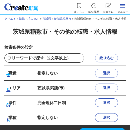
後で見る
閲覧履歴
会員登録
メニュー
クリエイト転職・求人TOP
＞
茨城県
＞
茨城県稲敷市
＞
茨城県稲敷市・その他の転職・求人情報
茨城県稲敷市・その他の転職・求人情報
検索条件の設定
絞り込む
職種
指定しない
選択
エリア
茨城県(稲敷市)
選択
条件
完全週休二日制
選択
業種
指定しない
選択