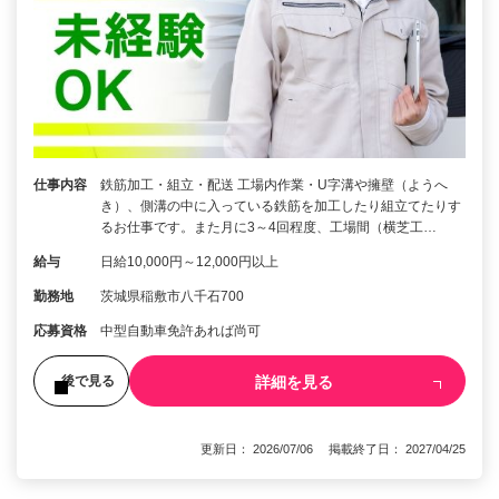
仕事内容
鉄筋加工・組立・配送 工場内作業・U字溝や擁壁（ようへ
き）、側溝の中に入っている鉄筋を加工したり組立てたりす
るお仕事です。また月に3～4回程度、工場間（横芝工…
給与
日給10,000円～12,000円以上
勤務地
茨城県稲敷市八千石700
応募資格
中型自動車免許あれば尚可
詳細を見る
後で見る
更新日： 2026/07/06 掲載終了日： 2027/04/25