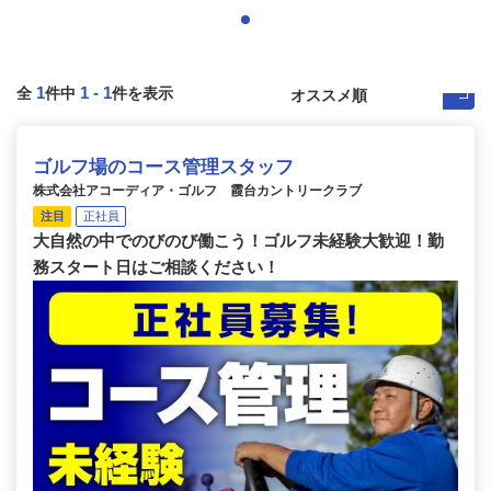
1
1
-
1
全
件中
件を表示
ゴルフ場のコース管理スタッフ
株式会社アコーディア・ゴルフ 霞台カントリークラブ
注目
正社員
大自然の中でのびのび働こう！ゴルフ未経験大歓迎！勤
務スタート日はご相談ください！