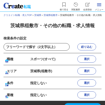
後で見る
閲覧履歴
会員登録
メニュー
クリエイト転職・求人TOP
＞
茨城県
＞
茨城県稲敷市
＞
茨城県稲敷市・その他の転職・求人情報
茨城県稲敷市・その他の転職・求人情報
検索条件の設定
絞り込む
職種
スポーツ(すべて)
選択
エリア
茨城県(稲敷市)
選択
条件
指定しない
選択
業種
指定しない
選択