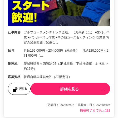
仕事内容
ゴルフコースメンテナンス全般。 【具体的には】 ■芝刈り作
業 ■バンカー均し作業 ■その他コースセッティング ◎業務内
容の変更範囲：変更なし
給与
月給192,000円～234,000円（未経験） 月給220,000円～2
71,000円（…
勤務地
茨城県稲敷市四箇3405（JR成田線「下総神崎駅」より車で
約17分）
応募資格
普通自動車運転免許（AT限定可）
詳細を見る
後で見る
更新日： 2026/07/22 掲載終了日： 2026/08/07
掲載終了まであと1日