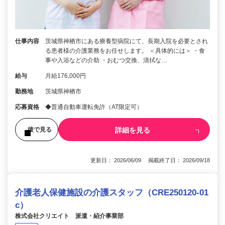
仕事内容
茨城県神栖市にある療養型病院にて、長期入院を必要とされ
る患者様の介護業務をお任せします。 ＜具体的には＞ ・食
事や入浴などの介助 ・おむつ交換、清拭な…
給与
月給176,000円
勤務地
茨城県神栖市
応募資格
◆普通自動車運転免許（AT限定可）
詳細を見る
後で見る
更新日： 2026/06/09 掲載終了日： 2026/09/18
介護老人保健施設の介護スタッフ（CRE250120-01
c）
株式会社クリエイト 派遣・紹介事業部