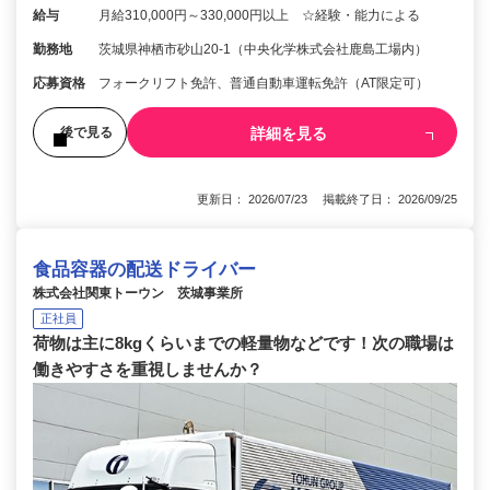
給与
月給310,000円～330,000円以上 ☆経験・能力による
勤務地
茨城県神栖市砂山20-1（中央化学株式会社鹿島工場内）
応募資格
フォークリフト免許、普通自動車運転免許（AT限定可）
詳細を見る
後で見る
更新日： 2026/07/23 掲載終了日： 2026/09/25
食品容器の配送ドライバー
株式会社関東トーウン 茨城事業所
正社員
荷物は主に8kgくらいまでの軽量物などです！次の職場は
働きやすさを重視しませんか？