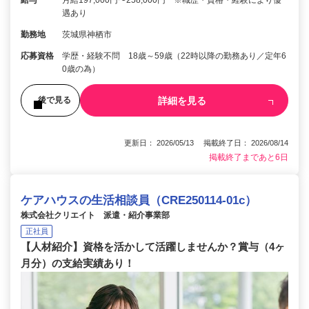
給与
月給197,000円〜258,000円 ※職歴・資格・経験により優
遇あり
勤務地
茨城県神栖市
応募資格
学歴・経験不問 18歳～59歳（22時以降の勤務あり／定年6
0歳の為）
詳細を見る
後で見る
更新日： 2026/05/13 掲載終了日： 2026/08/14
掲載終了まであと6日
ケアハウスの生活相談員（CRE250114-01c）
株式会社クリエイト 派遣・紹介事業部
正社員
【人材紹介】資格を活かして活躍しませんか？賞与（4ヶ
月分）の支給実績あり！