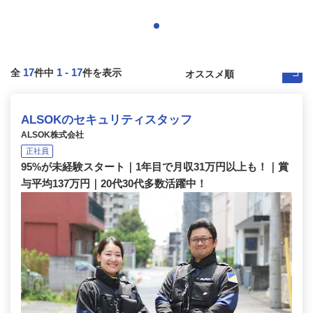
17
1
-
17
全
件中
件を表示
ALSOKのセキュリティスタッフ
ALSOK株式会社
正社員
95%が未経験スタート｜1年目で月収31万円以上も！｜賞
与平均137万円｜20代30代多数活躍中！