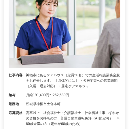
仕事内容
神栖市にあるケアハウス（定員50名）での生活相談業務全般
をお任せします。 【具体的には】 ・各居宅等への営業訪問
（入居・退去対応） ・居宅ケアマネジャ…
給与
月給191,400円〜262,680円
勤務地
茨城県神栖市土合本町
応募資格
高卒以上 社会福祉士・介護福祉士・社会福祉主事いずれか
の資格をお持ちの方 普通自動車運転免許（AT限定可） ※
60歳未満の方（定年が60歳のため）