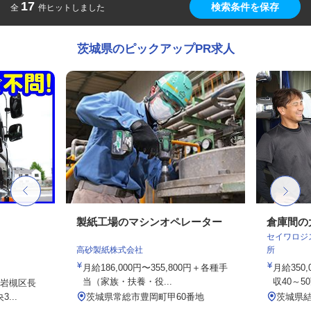
17
検索条件を保存
全
件ヒットしました
茨城県のピックアップPR求人
製紙工場のマシンオペレーター
倉庫間の
セイワロジ
高砂製紙株式会社
所
月給186,000円〜355,800円＋各種手
月給350
当（家族・扶養・役...
収40～5
岩槻区長
...
茨城県常総市豊岡町甲60番地
茨城県結