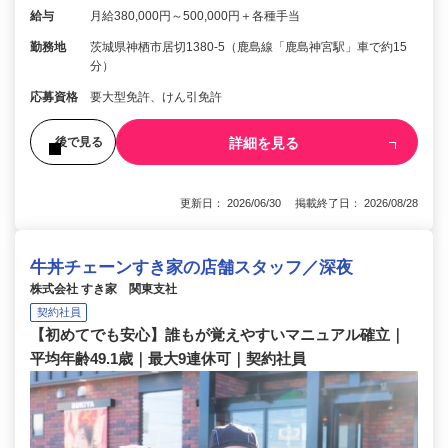
給与
月給380,000円～500,000円＋各種手当
勤務地
茨城県神栖市居切1380-5（鹿島線「鹿島神宮駅」車で約15
分）
応募資格
要大型免許、けん引免許
詳細を見る
後で見る
更新日： 2026/06/30 掲載終了日： 2026/08/28
牛丼チェーンすき家の店舗スタッフ／深夜
株式会社 すき家 関東支社
契約社員
【初めてでも安心】誰もが覚えやすいマニュアル確立｜
平均年齢49.1歳｜最大9連休可｜契約社員