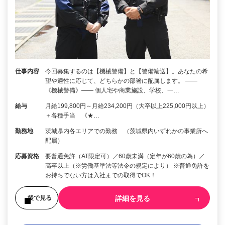
仕事内容
今回募集するのは【機械警備】と【警備輸送】。あなたの希
望や適性に応じて、どちらかの部署に配属します。 ――
《機械警備》―― 個人宅や商業施設、学校、一…
給与
月給199,800円～月給234,200円（大卒以上225,000円以上）
＋各種手当 《★…
勤務地
茨城県内各エリアでの勤務 （茨城県内いずれかの事業所へ
配属）
応募資格
要普通免許（AT限定可）／60歳未満（定年が60歳の為）／
高卒以上（※労働基準法等法令の規定により） ※普通免許を
お持ちでない方は入社までの取得でOK！
詳細を見る
後で見る