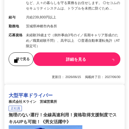
など、人々の暮らしを守る業務をお任せします。 ◎セコムの
セキュリティシステムは、トラブルを未然に防ぐため…
給与
月給239,800円以上
勤務地
茨城県神栖市内各所
応募資格
未経験39歳まで（例外事由3号のイ／長期キャリア形成のた
め／職業経験不問）、高卒以上 ◎普通自動車運転免許（AT
限定可）
詳細を見る
後で見る
更新日： 2026/06/15 掲載終了日： 2027/06/30
大型平車ドライバー
株式会社 Kライン 茨城営業所
正社員
無理のない運行！全線高速利用！資格取得支援制度でス
キルUPも可能！《男女活躍中》