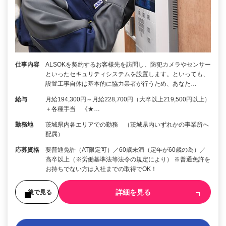
仕事内容
ALSOKを契約するお客様先を訪問し、防犯カメラやセンサー
といったセキュリティシステムを設置します。といっても、
設置工事自体は基本的に協力業者が行うため、あなた…
給与
月給194,300円～月給228,700円（大卒以上219,500円以上）
＋各種手当 《★…
勤務地
茨城県内各エリアでの勤務 （茨城県内いずれかの事業所へ
配属）
応募資格
要普通免許（AT限定可）／60歳未満（定年が60歳の為）／
高卒以上（※労働基準法等法令の規定により） ※普通免許を
お持ちでない方は入社までの取得でOK！
詳細を見る
後で見る