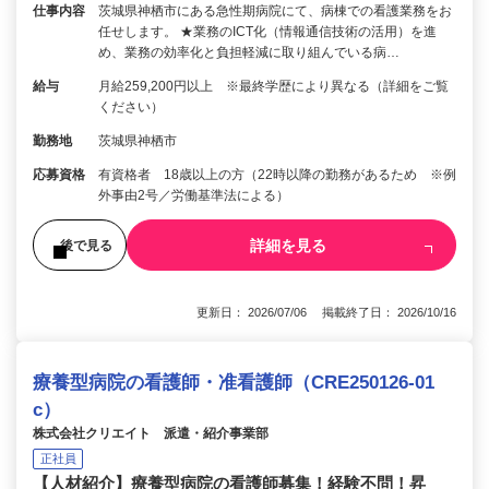
仕事内容
茨城県神栖市にある急性期病院にて、病棟での看護業務をお
任せします。 ★業務のICT化（情報通信技術の活用）を進
め、業務の効率化と負担軽減に取り組んでいる病…
給与
月給259,200円以上 ※最終学歴により異なる（詳細をご覧
ください）
勤務地
茨城県神栖市
応募資格
有資格者 18歳以上の方（22時以降の勤務があるため ※例
外事由2号／労働基準法による）
詳細を見る
後で見る
更新日： 2026/07/06 掲載終了日： 2026/10/16
療養型病院の看護師・准看護師（CRE250126-01
c）
株式会社クリエイト 派遣・紹介事業部
正社員
【人材紹介】療養型病院の看護師募集！経験不問！昇