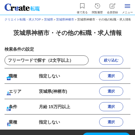
後で見る
閲覧履歴
会員登録
メニュー
クリエイト転職・求人TOP
＞
茨城県
＞
茨城県神栖市
＞
茨城県神栖市・その他の転職・求人情報
茨城県神栖市・その他の転職・求人情報
検索条件の設定
絞り込む
職種
指定しない
選択
エリア
茨城県(神栖市)
選択
条件
月給 15万円以上
選択
業種
指定しない
選択