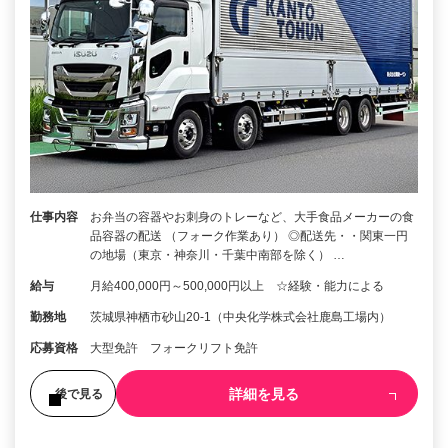
仕事内容
お弁当の容器やお刺身のトレーなど、大手食品メーカーの食
品容器の配送 （フォーク作業あり） ◎配送先・・関東一円
の地場（東京・神奈川・千葉中南部を除く） …
給与
月給400,000円～500,000円以上 ☆経験・能力による
勤務地
茨城県神栖市砂山20-1（中央化学株式会社鹿島工場内）
応募資格
大型免許 フォークリフト免許
詳細を見る
後で見る