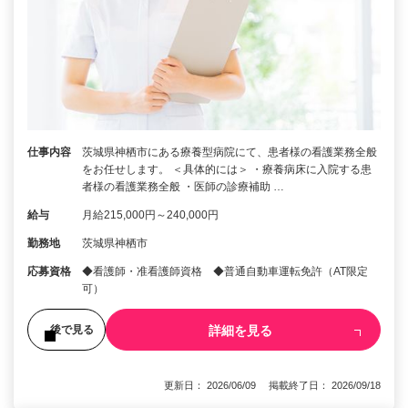
仕事内容
茨城県神栖市にある療養型病院にて、患者様の看護業務全般
をお任せします。 ＜具体的には＞ ・療養病床に入院する患
者様の看護業務全般 ・医師の診療補助 …
給与
月給215,000円～240,000円
勤務地
茨城県神栖市
応募資格
◆看護師・准看護師資格 ◆普通自動車運転免許（AT限定
可）
詳細を見る
後で見る
更新日： 2026/06/09 掲載終了日： 2026/09/18