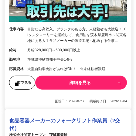
仕事内容
目指せる高収入、ブランクのある方、未経験者も大歓迎！10
tタンクローリーを運転して、食用油を茨木県鹿嶋市～関東各
地にある大手食品メーカーの製造工場へ配送する仕事…
給与
月給328,000円～500,000円以上
勤務地
茨城県神栖市知手中央1-9-8
応募資格
大型自動車免許があればOK！ ☆未経験者歓迎
詳細を見る
後で見る
更新日： 2026/07/08 掲載終了日： 2026/09/04
食品容器メーカーのフォークリフト作業員（2交
代）
株式会社関東トーウン 茨城事業所