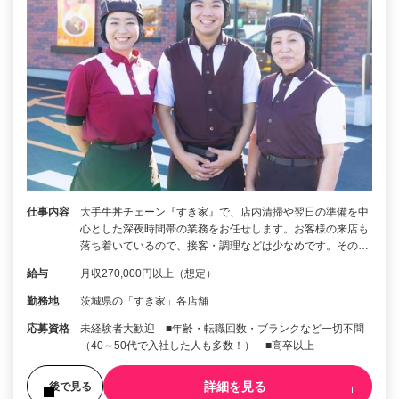
仕事内容
大手牛丼チェーン『すき家』で、店内清掃や翌日の準備を中
心とした深夜時間帯の業務をお任せします。お客様の来店も
落ち着いているので、接客・調理などは少なめです。その…
給与
月収270,000円以上（想定）
勤務地
茨城県の「すき家」各店舗
応募資格
未経験者大歓迎 ■年齢・転職回数・ブランクなど一切不問
（40～50代で入社した人も多数！） ■高卒以上
詳細を見る
後で見る