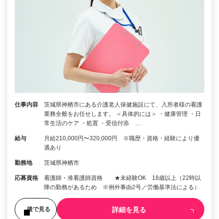
仕事内容
茨城県神栖市にある介護老人保健施設にて、入所者様の看護
業務全般をお任せします。 ＜具体的には＞ ・健康管理 ・日
常生活のケア ・処置 ・受信付添 …
給与
月給210,000円〜320,000円 ※職歴・資格・経験により優
遇あり
勤務地
茨城県神栖市
応募資格
看護師・准看護師資格 ★未経験OK 18歳以上（22時以
降の勤務があるため ※例外事由2号／労働基準法による）
詳細を見る
後で見る