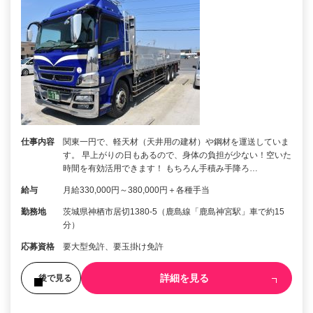
仕事内容
関東一円で、軽天材（天井用の建材）や鋼材を運送していま
す。 早上がりの日もあるので、身体の負担が少ない！空いた
時間を有効活用できます！ もちろん手積み手降ろ…
給与
月給330,000円～380,000円＋各種手当
勤務地
茨城県神栖市居切1380-5（鹿島線「鹿島神宮駅」車で約15
分）
応募資格
要大型免許、要玉掛け免許
詳細を見る
後で見る