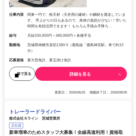
仕事内容
関東一円で、軽天材（天井用の建材）や鋼材を運送していま
す。 早上がりの日もあるので、身体の負担が少ない！空いた
時間を有効活用できます！ もちろん手積み手降ろ…
給与
月給330,000円～380,000円＋各種手当
勤務地
茨城県神栖市居切1380-5（鹿島線「鹿島神宮駅」車で約15
分）
応募資格
要大型免許、要玉掛け免許
詳細を見る
後で見る
更新日： 2026/06/25 掲載終了日： 2026/08/28
トレーラードライバー
株式会社 Kライン 茨城営業所
正社員
新車増車のためスタッフ大募集！全線高速利用！資格取