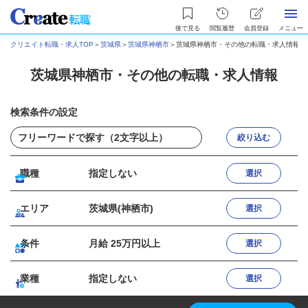
後で見る
閲覧履歴
会員登録
メニュー
クリエイト転職・求人TOP
＞
茨城県
＞
茨城県神栖市
＞
茨城県神栖市・その他の転職・求人情報
茨城県神栖市・その他の転職・求人情報
検索条件の設定
絞り込む
職種
指定しない
選択
エリア
茨城県(神栖市)
選択
条件
月給 25万円以上
選択
業種
指定しない
選択