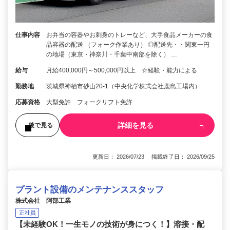
仕事内容
お弁当の容器やお刺身のトレーなど、大手食品メーカーの食
品容器の配送 （フォーク作業あり） ◎配送先・・関東一円
の地場（東京・神奈川・千葉中南部を除く） …
給与
月給400,000円～500,000円以上 ☆経験・能力による
勤務地
茨城県神栖市砂山20-1（中央化学株式会社鹿島工場内）
応募資格
大型免許 フォークリフト免許
詳細を見る
後で見る
更新日： 2026/07/23 掲載終了日： 2026/09/25
プラント設備のメンテナンススタッフ
株式会社 阿部工業
正社員
【未経験OK！一生モノの技術が身につく！】溶接・配