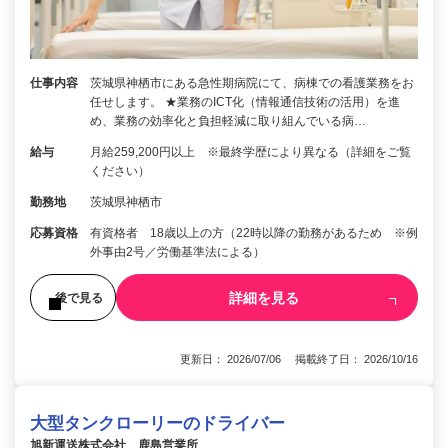
仕事内容
茨城県神栖市にある急性期病院にて、病棟での看護業務をお
任せします。 ★業務のICT化（情報通信技術の活用）を進
め、業務の効率化と負担軽減に取り組んでいる病…
給与
月給259,200円以上 ※最終学歴により異なる（詳細をご覧
ください）
勤務地
茨城県神栖市
応募資格
有資格者 18歳以上の方（22時以降の勤務があるため ※例
外事由2号／労働基準法による）
詳細を見る
後で見る
更新日： 2026/07/06 掲載終了日： 2026/10/16
大型タンクローリーのドライバー
旭新運送株式会社 鹿島営業所