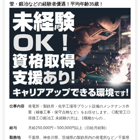
管・鍛冶などの経験者優遇！平均年齢35歳！
仕事内容
発電所・製鉄所・化学工場等プラント設備のメンテナンス作
業（補修工事・保守点検など）をお任せします。 ◎配管工◎
溶接工◎鍛冶工 未経験の方は、1職種からの…
給与
月給250,000円～500,000円以上（日給月給制）
勤務地
千葉県、神奈川県、茨城県の製鉄所内の発電所など／千葉県