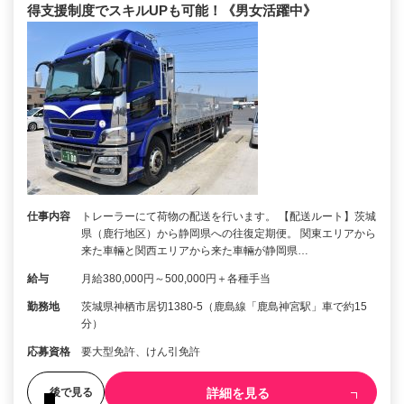
得支援制度でスキルUPも可能！《男女活躍中》
仕事内容
トレーラーにて荷物の配送を行います。 【配送ルート】茨城
県（鹿行地区）から静岡県への往復定期便。 関東エリアから
来た車輛と関西エリアから来た車輛が静岡県…
給与
月給380,000円～500,000円＋各種手当
勤務地
茨城県神栖市居切1380-5（鹿島線「鹿島神宮駅」車で約15
分）
応募資格
要大型免許、けん引免許
詳細を見る
後で見る