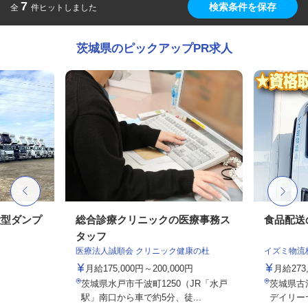
7
検索条件を保存
全
件ヒットしました
茨城県のピックアップPR求人
大型ダンプ
総合診療クリニックの医療事務ス
食品配送
タッフ
医療法人誠順会 クリニック健康の杜
イズミ物流
月給175,000円～200,000円
月給273,
茨城県水戸市千波町1250（JR「水戸
茨城県古
駅」南口から車で約5分、徒...
デイリー