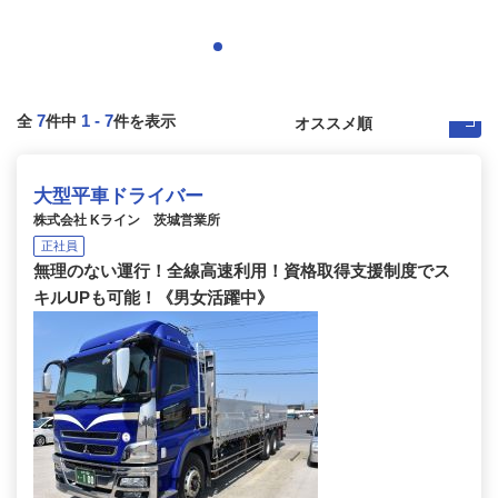
7
1
-
7
全
件中
件を表示
大型平車ドライバー
株式会社 Kライン 茨城営業所
正社員
無理のない運行！全線高速利用！資格取得支援制度でス
キルUPも可能！《男女活躍中》