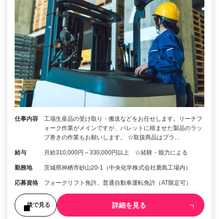
仕事内容
工場生産品の受け取り・搬送などをお任せします。リーチフ
ォーク作業がメインですが、パレットに積ませた製品のラッ
プ巻きの作業もお願いします。 ☆取扱商品はプラ…
給与
月給310,000円～330,000円以上 ☆経験・能力による
勤務地
茨城県神栖市砂山20-1（中央化学株式会社鹿島工場内）
応募資格
フォークリフト免許、普通自動車運転免許（AT限定可）
詳細を見る
後で見る