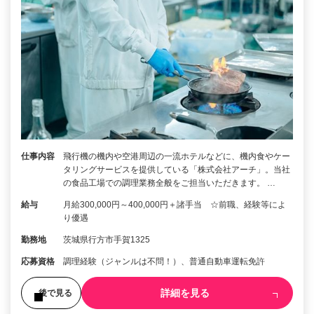
仕事内容
飛行機の機内や空港周辺の一流ホテルなどに、機内食やケー
タリングサービスを提供している「株式会社アーチ」。当社
の食品工場での調理業務全般をご担当いただきます。 …
給与
月給300,000円～400,000円＋諸手当 ☆前職、経験等によ
り優遇
勤務地
茨城県行方市手賀1325
応募資格
調理経験（ジャンルは不問！）、普通自動車運転免許
詳細を見る
後で見る