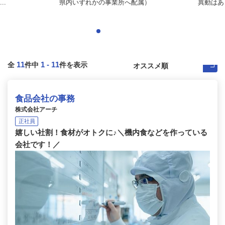
..
県内いずれかの事業所へ配属）
異動はあ
11
1
-
11
全
件中
件を表示
食品会社の事務
株式会社アーチ
正社員
嬉しい社割！食材がオトクに♪＼機内食などを作っている
会社です！／