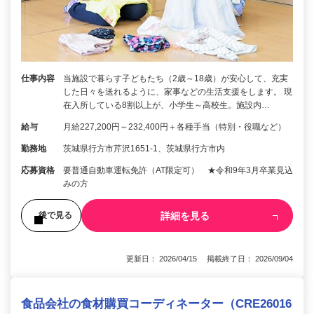
仕事内容
当施設で暮らす子どもたち（2歳～18歳）が安心して、充実
した日々を送れるように、家事などの生活支援をします。 現
在入所している8割以上が、小学生～高校生。施設内…
給与
月給227,200円～232,400円＋各種手当（特別・役職など）
勤務地
茨城県行方市芹沢1651-1、茨城県行方市内
応募資格
要普通自動車運転免許（AT限定可） ★令和9年3月卒業見込
みの方
詳細を見る
後で見る
更新日： 2026/04/15 掲載終了日： 2026/09/04
食品会社の食材購買コーディネーター（CRE26016