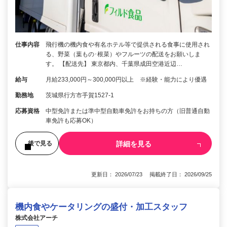
仕事内容
飛行機の機内食や有名ホテル等で提供される食事に使用され
る、野菜（葉もの･根菜）やフルーツの配送をお願いしま
す。 【配送先】 東京都内、千葉県成田空港近辺…
給与
月給233,000円～300,000円以上 ※経験・能力により優遇
勤務地
茨城県行方市手賀1527-1
応募資格
中型免許または準中型自動車免許をお持ちの方（旧普通自動
車免許も応募OK）
詳細を見る
後で見る
更新日： 2026/07/23 掲載終了日： 2026/09/25
機内食やケータリングの盛付・加工スタッフ
株式会社アーチ