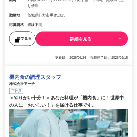
給与
月給250,000円～280,000円＋諸手当 ☆前職・経験等によ
り優遇
勤務地
茨城県行方市手賀1325
応募資格
経験不問！
詳細を見る
後で見る
更新日： 2026/06/24 掲載終了日： 2026/09/18
機内食の調理スタッフ
株式会社アーチ
正社員
＜やりがい十分！＞あなた料理が「機内食」に！世界中
の人に「おいしい！」を届ける仕事です。