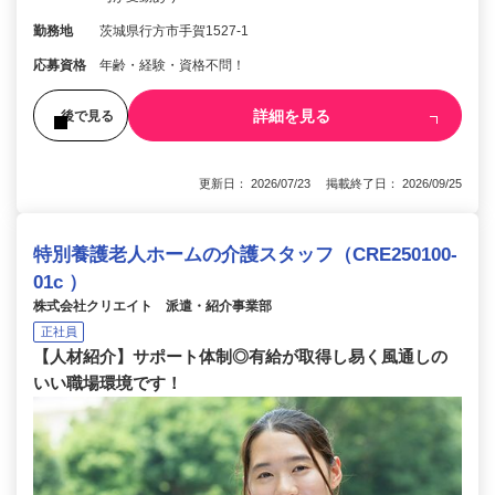
勤務地
茨城県行方市手賀1527-1
応募資格
年齢・経験・資格不問！
詳細を見る
後で見る
更新日： 2026/07/23 掲載終了日： 2026/09/25
特別養護老人ホームの介護スタッフ（CRE250100-
01c ）
株式会社クリエイト 派遣・紹介事業部
正社員
【人材紹介】サポート体制◎有給が取得し易く風通しの
いい職場環境です！