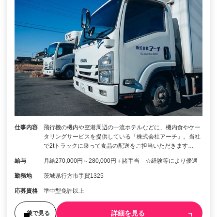
仕事内容
飛行機の機内や空港周辺の一流ホテルなどに、機内食やケー
タリングサービスを提供している「株式会社アーチ」。当社
で2tトラックに乗って食品の配送をご担当いただきます…
給与
月給270,000円～280,000円＋諸手当 ☆経験等により優遇
勤務地
茨城県行方市手賀1325
応募資格
準中型免許以上
詳細を見る
後で見る