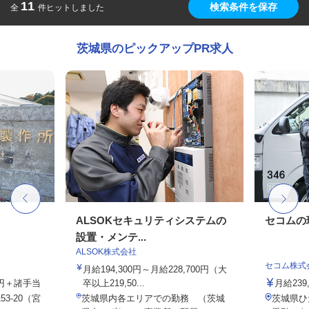
11
検索条件を保存
全
件ヒットしました
茨城県のピックアップPR求人
フ
ALSOKセキュリティシステムの
セコムの
設置・メンテ...
ALSOK株式会社
セコム株式
月給194,300円～月給228,700円（大
00円＋諸手当
卒以上219,50...
月給239
3-20（宮
茨城県内各エリアでの勤務 （茨城
茨城県ひ