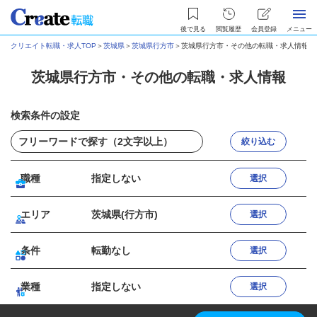
後で見る
閲覧履歴
会員登録
メニュー
クリエイト転職・求人TOP
＞
茨城県
＞
茨城県行方市
＞
茨城県行方市・その他の転職・求人情報
茨城県行方市・その他の転職・求人情報
検索条件の設定
絞り込む
職種
指定しない
選択
エリア
茨城県(行方市)
選択
条件
転勤なし
選択
業種
指定しない
選択