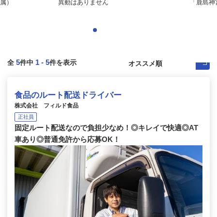
属）
異動はありません
「鹿島神宮
5
1
-
5
全
件中
件を表示
食品のルート配送ドライバー
株式会社 フィルド食品
正社員
固定ルート配送なので負担少なめ！◎キレイで快適◎AT
車あり◎普通免許から応募OK！