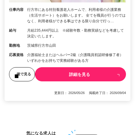
仕事内容
行方市にある特別養護老人ホームで、利用者様の介護業務
（生活サポート）をお願いします。 全てを職員が行うのでは
なく、利用者様ができる事はできる限り自分で行っ…
給与
月給235,444円以上 ※経験年数・勤務実績などを考慮して
決定いたします。
勤務地
茨城県行方市山田
応募資格
介護福祉士またはヘルパー2級（介護職員初認研修修了者）
いずれかをお持ちで実務経験がある方
詳細を見る
後で見る
更新日： 2026/05/26 掲載終了日： 2026/09/04
1
気になる求人は