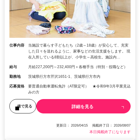
仕事内容
当施設で暮らす子どもたち（2歳～18歳）が安心して、充実
した日々を送れるように、家事などの生活支援をします。 現
在入所している8割以上が、小学生～高校生。施設内…
給与
月給227,200円～232,400円＋各種手当（特別・役職など）
勤務地
茨城県行方市芹沢1651-1、茨城県行方市内
応募資格
要普通自動車運転免許（AT限定可） ★令和9年3月卒業見込
みの方
詳細を見る
後で見る
更新日： 2026/04/15 掲載終了日： 2026/08/07
本日掲載終了になります