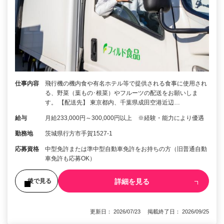
仕事内容
飛行機の機内食や有名ホテル等で提供される食事に使用され
る、野菜（葉もの･根菜）やフルーツの配送をお願いしま
す。 【配送先】 東京都内、千葉県成田空港近辺…
給与
月給233,000円～300,000円以上 ※経験・能力により優遇
勤務地
茨城県行方市手賀1527-1
応募資格
中型免許または準中型自動車免許をお持ちの方（旧普通自動
車免許も応募OK）
詳細を見る
後で見る
更新日： 2026/07/23 掲載終了日： 2026/09/25