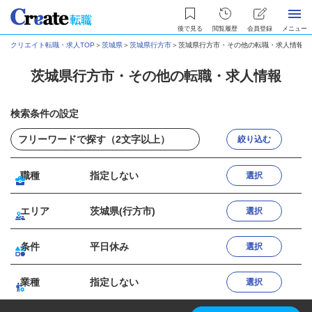
後で見る
閲覧履歴
会員登録
メニュー
クリエイト転職・求人TOP
＞
茨城県
＞
茨城県行方市
＞
茨城県行方市・その他の転職・求人情報
茨城県行方市・その他の転職・求人情報
検索条件の設定
絞り込む
職種
指定しない
選択
エリア
茨城県(行方市)
選択
条件
平日休み
選択
業種
指定しない
選択