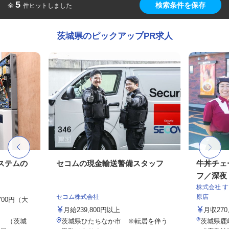
5
検索条件を保存
全
件ヒットしました
茨城県のピックアップPR求人
ステムの
セコムの現金輸送警備スタッフ
牛丼チェ
フ／深夜
株式会社 
セコム株式会社
原店
,700円（大
月給239,800円以上
月収27
 （茨城
茨城県ひたちなか市 ※転居を伴う
茨城県鹿嶋