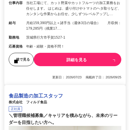
仕事内容
当社工場にて、カット野菜やカットフルーツの加工業務をお
任せします。 はじめは、盛り付けやトマトのヘタ取りなど、
カンタンな作業からお任せ。少しずつレベルアップし…
給与
月給159,390円以上＋諸手当（週休3日の場合） 月収例：
179,285円（残業17.…
勤務地
茨城県行方市手賀1527-1
応募資格
年齢・経験・資格不問！
詳細を見る
後で見る
更新日： 2026/07/23 掲載終了日： 2026/09/25
食品製造の加工スタッフ
株式会社 フィルド食品
正社員
＼管理職候補募集／キャリアを積みながら、未来のリー
ダーを目指したい方へ。