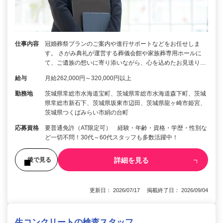
仕事内容
冠婚葬祭プランのご案内や進行サポートなどをお任せしま
す。 さがみ典礼が運営する葬儀会館や家族葬専用ホールに
て、ご遺族の想いに寄り添いながら、心を込めたお見送り…
給与
月給262,000円～320,000円以上
勤務地
茨城県常総市水海道宝町、茨城県常総市水海道森下町、茨城
県常総市新石下、茨城県坂東市辺田、茨城県龍ヶ崎市姫宮、
茨城県つくばみらい市絹の台町
応募資格
要普通免許（AT限定可） 経験・年齢・資格・学歴・性別な
ど一切不問！30代～60代スタッフも多数活躍中！
詳細を見る
後で見る
更新日： 2026/07/17 掲載終了日： 2026/09/04
生コンクリートの検査スタッフ