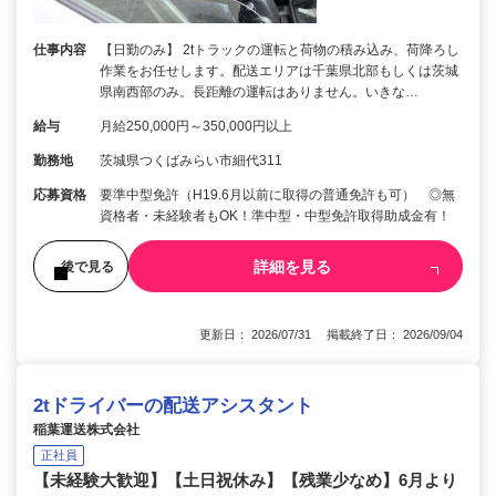
仕事内容
【日勤のみ】 2tトラックの運転と荷物の積み込み、荷降ろし
作業をお任せします。配送エリアは千葉県北部もしくは茨城
県南西部のみ。長距離の運転はありません。いきな…
給与
月給250,000円～350,000円以上
勤務地
茨城県つくばみらい市細代311
応募資格
要準中型免許（H19.6月以前に取得の普通免許も可） ◎無
資格者・未経験者もOK！準中型・中型免許取得助成金有！
詳細を見る
後で見る
更新日： 2026/07/31 掲載終了日： 2026/09/04
2tドライバーの配送アシスタント
稲葉運送株式会社
正社員
【未経験大歓迎】【土日祝休み】【残業少なめ】6月より