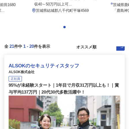
収40～50万円以上可...
田1680
茨城県鹿嶋
..
茨城県結城郡八千代町平塚4569
「鹿島神宮
21
1
-
20
全
件中
件を表示
ALSOKのセキュリティスタッフ
ALSOK株式会社
正社員
95%が未経験スタート｜1年目で月収31万円以上も！｜賞
与平均137万円｜20代30代多数活躍中！