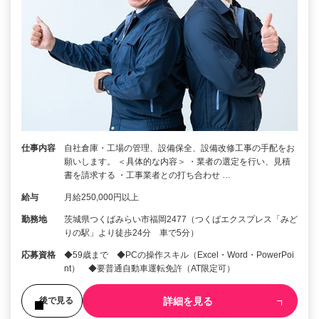
仕事内容
自社倉庫・工場の管理、設備保全、設備改修工事の手配をお
願いします。 ＜具体的な内容＞ ・業者の選定を行い、見積
書を請求する ・工事業者との打ち合わせ …
給与
月給250,000円以上
勤務地
茨城県つくばみらい市福岡2477（つくばエクスプレス「みど
りの駅」より徒歩24分 車で5分）
応募資格
◆59歳まで ◆PCの操作スキル（Excel・Word・PowerPoi
nt） ◆要普通自動車運転免許（AT限定可）
詳細を見る
後で見る