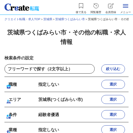
後で見る
閲覧履歴
会員登録
メニュー
クリエイト転職・求人TOP
＞
茨城県
＞
茨城県つくばみらい市
＞
茨城県つくばみらい市・その他の
茨城県つくばみらい市・その他の転職・求人
情報
検索条件の設定
絞り込む
職種
指定しない
選択
エリア
茨城県(つくばみらい市)
選択
条件
経験者優遇
選択
業種
指定しない
選択