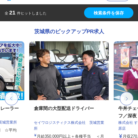
21
検索条件を保存
全
件ヒットしました
茨城県のピックアップPR求人
トレーラー
倉庫間の大型配送ドライバー
牛丼チェ
フ／深夜
茨城営業所
セイワロジスティクス株式会社 茨城営業
株式会社 
所
原店
0円 ☆平均
月給350,000円以上＋各種手当 ＜月
月収27