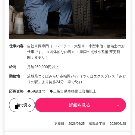
仕事内容
自社車両専門（トレーラー・大型車・小型車他）整備士のお
仕事です。 ＜具体的な内容＞ ・車両の点検や整備 変更範
囲：変更なし
給与
月給250,000円以上
勤務地
茨城県つくばみらい市福岡2477（つくばエクスプレス「みど
りの駅」より徒歩24分 車で5分）
応募資格
◆59歳まで ◆三級自動車整備士資格以上
詳細を見る
後で見る
更新日： 2026/06/25 掲載終了日： 2026/08/28