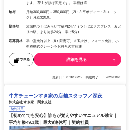
ます。 荷主がほぼ固定です。 車種は選…
給与
月給300,000円～350,000円（2t・3t平ボディー・3tユニッ
ク）月給320,0…
勤務地
茨城県つくばみらい市福岡2477（つくばエクスプレス「みど
りの駅」より徒歩24分 車で5分）
応募資格
準中型免許以上（8ｔ限定可）※玉掛け、フォーク免許、小
型移動式クレーンをお持ちの方歓迎
詳細を見る
後で見る
更新日： 2026/06/25 掲載終了日： 2026/08/28
牛丼チェーンすき家の店舗スタッフ／深夜
株式会社 すき家 関東支社
契約社員
【初めてでも安心】誰もが覚えやすいマニュアル確立｜
平均年齢49.1歳｜最大9連休可｜契約社員