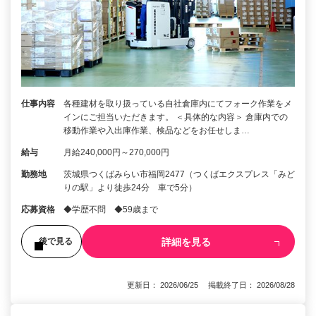
仕事内容
各種建材を取り扱っている自社倉庫内にてフォーク作業をメ
インにご担当いただきます。 ＜具体的な内容＞ 倉庫内での
移動作業や入出庫作業、検品などをお任せしま…
給与
月給240,000円～270,000円
勤務地
茨城県つくばみらい市福岡2477（つくばエクスプレス「みど
りの駅」より徒歩24分 車で5分）
応募資格
◆学歴不問 ◆59歳まで
詳細を見る
後で見る
更新日： 2026/06/25 掲載終了日： 2026/08/28