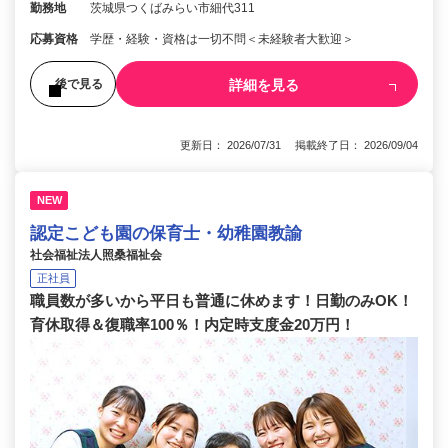
勤務地
茨城県つくばみらい市細代311
応募資格
学歴・経験・資格は一切不問＜未経験者大歓迎＞
詳細を見る
後で見る
更新日： 2026/07/31 掲載終了日： 2026/09/04
NEW
認定こども園の保育士・幼稚園教諭
社会福祉法人照桑福祉会
正社員
職員数が多いから平日も普通に休めます！日勤のみOK！
育休取得＆復職率100％！内定時支度金20万円！