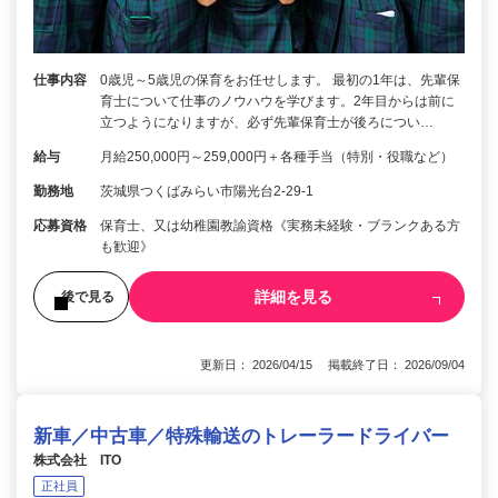
仕事内容
0歳児～5歳児の保育をお任せします。 最初の1年は、先輩保
育士について仕事のノウハウを学びます。2年目からは前に
立つようになりますが、必ず先輩保育士が後ろについ…
給与
月給250,000円～259,000円＋各種手当（特別・役職など）
勤務地
茨城県つくばみらい市陽光台2-29-1
応募資格
保育士、又は幼稚園教諭資格《実務未経験・ブランクある方
も歓迎》
詳細を見る
後で見る
更新日： 2026/04/15 掲載終了日： 2026/09/04
新車／中古車／特殊輸送のトレーラードライバー
株式会社 ITO
正社員