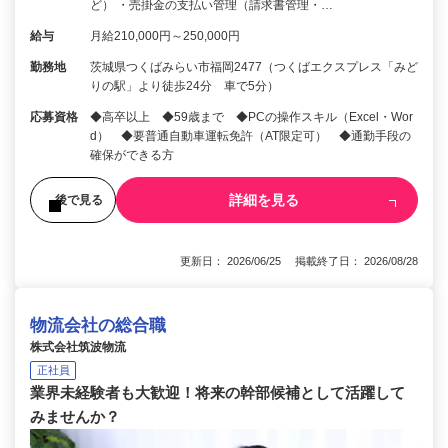
ど） ・売掛金の支払い管理（請求書管理・…
給与
月給210,000円～250,000円
勤務地
茨城県つくばみらい市福岡2477（つくばエクスプレス「みど
りの駅」より徒歩24分 車で5分）
応募資格
◆高卒以上 ◆59歳まで ◆PCの操作スキル（Excel・Wor
d） ◆要普通自動車運転免許（AT限定可） ◆通勤手段の
確保ができる方
詳細を見る
後で見る
更新日： 2026/06/25 掲載終了日： 2026/08/28
物流会社の総合職
株式会社筑波物流
正社員
業界未経験者も大歓迎！将来の幹部候補として活躍して
みませんか？