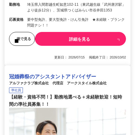
勤務地
埼玉県入間郡越生町如意102-11（東武越生線「武州唐沢駅」
より徒歩12分）、茨城県つくばみらい市谷井田1353
応募資格
要中型免許、要大型免許・けん引免許 ★未経験・ブランク
問題ナシ！！
詳細を見る
後で見る
更新日： 2026/07/15 掲載終了日： 2026/10/02
冠婚葬祭のアシスタントアドバイザー
アルファクラブ株式会社 代理店 アークスタイル株式会社
準社員
【経験・資格不問！】勤務地選べる＋未経験歓迎！短時
間の準社員募集！！