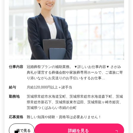
仕事内容
冠婚葬祭プランの補助業務。 ▼詳しいお仕事内容▼ さがみ
典礼が運営する葬儀会館や家族葬専用ホールで、ご遺族に寄
り添いながらお見送りのお手伝いをするお仕事…
給与
月給120,000円以上＋諸手当
勤務地
茨城県常総市水海道宝町、茨城県常総市水海道森下町、茨城
県常総市新石下、茨城県坂東市辺田、茨城県龍ヶ崎市姫宮、
茨城県つくばみらい市絹の台町
応募資格
難しい知識や経験・資格等は必要ありません！
詳細を見る
後で見る