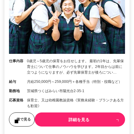
仕事内容
0歳児～5歳児の保育をお任せします。 最初の1年は、先輩保
育士について仕事のノウハウを学びます。2年目からは前に
立つようになりますが、必ず先輩保育士が後ろについ…
給与
月給250,000円～259,000円＋各種手当（特別・役職など）
勤務地
茨城県つくばみらい市陽光台2-35-1
応募資格
保育士、又は幼稚園教諭資格《実務未経験・ブランクある方
も歓迎》
詳細を見る
後で見る