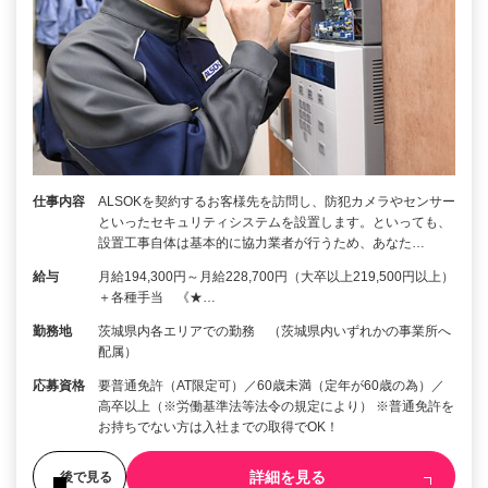
仕事内容
ALSOKを契約するお客様先を訪問し、防犯カメラやセンサー
といったセキュリティシステムを設置します。といっても、
設置工事自体は基本的に協力業者が行うため、あなた…
給与
月給194,300円～月給228,700円（大卒以上219,500円以上）
＋各種手当 《★…
勤務地
茨城県内各エリアでの勤務 （茨城県内いずれかの事業所へ
配属）
応募資格
要普通免許（AT限定可）／60歳未満（定年が60歳の為）／
高卒以上（※労働基準法等法令の規定により） ※普通免許を
お持ちでない方は入社までの取得でOK！
詳細を見る
後で見る