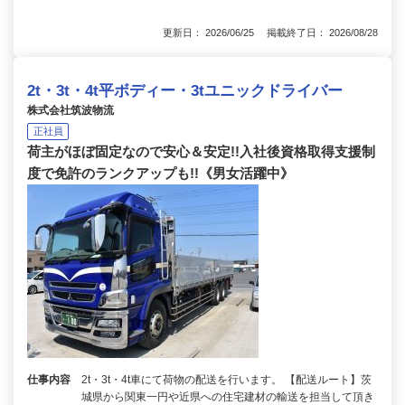
更新日： 2026/06/25 掲載終了日： 2026/08/28
2t・3t・4t平ボディー・3tユニックドライバー
株式会社筑波物流
正社員
荷主がほぼ固定なので安心＆安定!!入社後資格取得支援制
度で免許のランクアップも!!《男女活躍中》
仕事内容
2t・3t・4t車にて荷物の配送を行います。 【配送ルート】茨
城県から関東一円や近県への住宅建材の輸送を担当して頂き