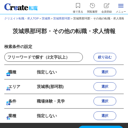
後で見る
閲覧履歴
会員登録
メニュー
クリエイト転職・求人TOP
＞
茨城県
＞
茨城県那珂郡
＞
茨城県那珂郡・その他の転職・求人情報
茨城県那珂郡・その他の転職・求人情報
検索条件の設定
絞り込む
職種
指定しない
選択
エリア
茨城県(那珂郡)
選択
条件
職場体験・見学
選択
業種
指定しない
選択