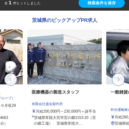
1
検索条件を保存
全
件ヒットしました
茨城県のピックアップPR求人
員
医療機器の製造スタッフ
一般雑貨
グループ）
有限会社盛金製作所
円 ※月収29
幹光運輸株
月給200,000円～230,000円＋諸手当
月給260,
663
茨城県常陸大宮市宮の郷2153-20（宮
1分）
の郷工場） 茨城県常陸大...
茨城県稲