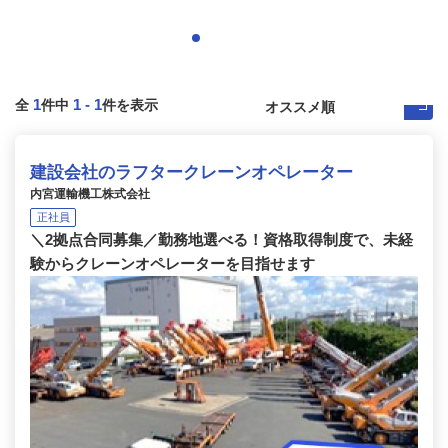
1
1
-
1
全
件中
件を表示
建設会社のラフタークレーンオペレーター
内宮運輸機工株式会社
正社員
＼2拠点合同募集／勤務地選べる！資格取得制度で、未経
験からクレーンオペレーターを目指せます