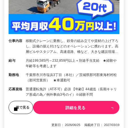
仕事内容
移動式クレーンに乗務し、鉄骨の組み立てや資材の上げ下ろ
し、設備の据え付けなどのオペレーションに携わります。高
層ビルやスタジアム、高速道路、橋など、大きな建設現場…
給与
月給199,585円～232,859円以上＋別途手当支給 ★経験や
年齢等を考慮します
勤務地
千葉県市川市塩浜3丁目（本社）／茨城県那珂郡東海村村松
（那珂営業所） ★車通勤可
応募資格
普通運転免許（AT不可）必須 【年齢】44歳迄（長期キャリ
ア形成の為／例外事由3号のイ）※経験不問
詳細を見る
後で見る
更新日： 2026/06/25 掲載終了日： 2027/03/19