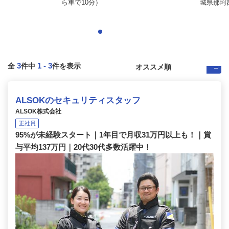
ら車で10分）
城県那珂
3
1
-
3
全
件中
件を表示
ALSOKのセキュリティスタッフ
ALSOK株式会社
正社員
95%が未経験スタート｜1年目で月収31万円以上も！｜賞
与平均137万円｜20代30代多数活躍中！