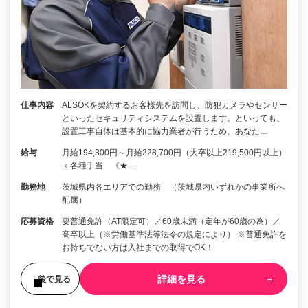
仕事内容
ALSOKを契約するお客様先を訪問し、防犯カメラやセンサー
といったセキュリティシステムを設置します。といっても、
設置工事自体は基本的に協力業者が行うため、あなた…
給与
月給194,300円～月給228,700円（大卒以上219,500円以上）
＋各種手当 《★…
勤務地
茨城県内各エリアでの勤務 （茨城県内いずれかの事業所へ
配属）
応募資格
要普通免許（AT限定可）／60歳未満（定年が60歳の為）／
高卒以上（※労働基準法等法令の規定により） ※普通免許を
お持ちでない方は入社までの取得でOK！
詳細を見る
後で見る