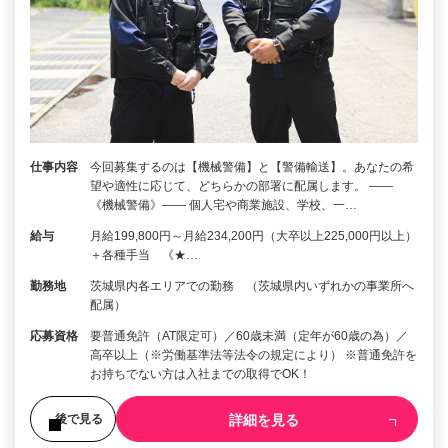
仕事内容
今回募集するのは【機械警備】と【警備輸送】。あなたの希
望や適性に応じて、どちらかの部署に配属します。 ――
《機械警備》―― 個人宅や商業施設、学校、一…
給与
月給199,800円～月給234,200円（大卒以上225,000円以上）
＋各種手当 《★…
勤務地
茨城県内各エリアでの勤務 （茨城県内いずれかの事業所へ
配属）
応募資格
要普通免許（AT限定可）／60歳未満（定年が60歳の為）／
高卒以上（※労働基準法等法令の規定により） ※普通免許を
お持ちでない方は入社までの取得でOK！
詳細を見る
後で見る