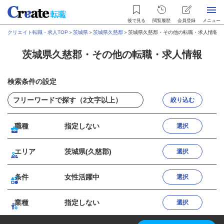
後で見る
閲覧履歴
会員登録
メニュー
クリエイト転職・求人TOP
＞
茨城県
＞
茨城県久慈郡
＞
茨城県久慈郡・その他の転職・求人情報
茨城県久慈郡・その他の転職・求人情報
検索条件の設定
絞り込む
職種
指定しない
選択
エリア
茨城県(久慈郡)
選択
条件
女性活躍中
選択
業種
指定しない
選択