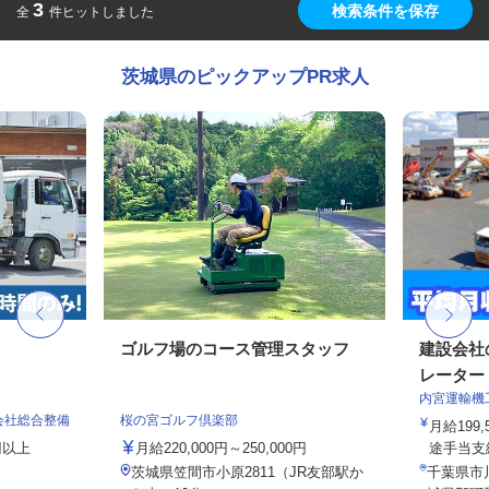
3
検索条件を保存
全
件ヒットしました
茨城県のピックアップPR求人
ゴルフ場のコース管理スタッフ
建設会社
レーター
内宮運輸機
会社総合整備
桜の宮ゴルフ倶楽部
月給199,
00円以上
月給220,000円～250,000円
途手当支給
茨城県笠間市小原2811（JR友部駅か
千葉県市