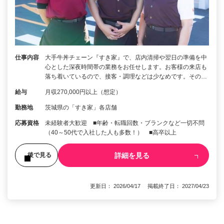
仕事内容
大手牛丼チェーン『すき家』で、店内清掃や翌日の準備を中
心とした深夜時間帯の業務をお任せします。お客様の来店も
落ち着いているので、接客・調理などは少なめです。その…
給与
月収270,000円以上（想定）
勤務地
茨城県の「すき家」各店舗
応募資格
未経験者大歓迎 ■年齢・転職回数・ブランクなど一切不問
（40～50代で入社した人も多数！） ■高卒以上
詳細を見る
後で見る
更新日： 2026/04/17 掲載終了日： 2027/04/23
1