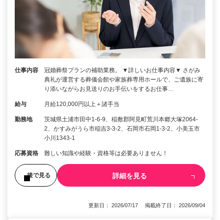
仕事内容
冠婚葬祭プランの補助業務。 ▼詳しいお仕事内容▼ さがみ
典礼が運営する葬儀会館や家族葬専用ホールで、ご遺族に寄
り添いながらお見送りのお手伝いをするお仕事…
給与
月給120,000円以上＋諸手当
勤務地
茨城県土浦市田中1-6-9、稲敷郡阿見町荒川本郷大塚2064-
2、かすみがうら市稲吉3-3-2、石岡市石岡1-3-2、小美玉市
小川1343-1
応募資格
難しい知識や経験・資格等は必要ありません！
詳細を見る
後で見る
更新日： 2026/07/17 掲載終了日： 2026/09/04