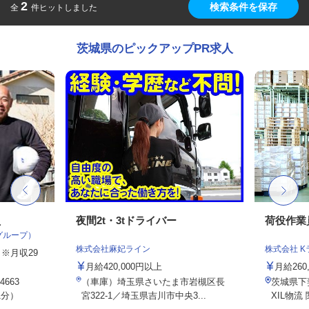
2
検索条件を保存
全
件ヒットしました
茨城県のピックアップPR求人
員
夜間2t・3tドライバー
荷役作業
グループ）
株式会社麻妃ライン
株式会社 
円 ※月収29
月給420,000円以上
月給260
663
（車庫）埼玉県さいたま市岩槻区長
茨城県下妻
1分）
宮322-1／埼玉県吉川市中央3...
XIL物流