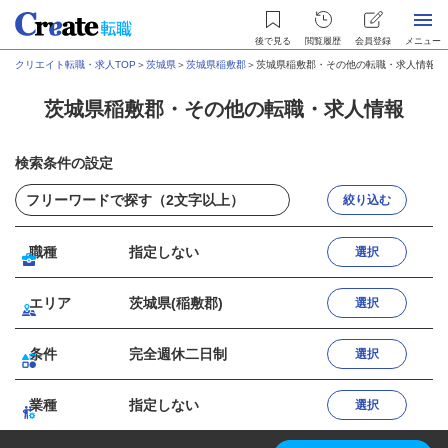
後で見る
閲覧履歴
会員登録
メニュー
クリエイト転職・求人TOP
＞
茨城県
＞
茨城県稲敷郡
＞
茨城県稲敷郡・その他の転職・求人情報
茨城県稲敷郡・その他の転職・求人情報
検索条件の設定
絞り込む
職種
指定しない
選択
エリア
茨城県(稲敷郡)
選択
条件
完全週休二日制
選択
業種
指定しない
選択