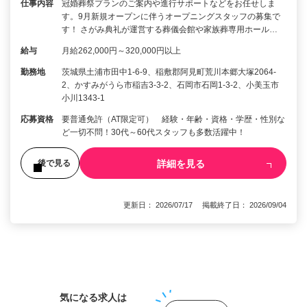
仕事内容
冠婚葬祭プランのご案内や進行サポートなどをお任せしま
す。9月新規オープンに伴うオープニングスタッフの募集で
す！ さがみ典礼が運営する葬儀会館や家族葬専用ホール…
給与
月給262,000円～320,000円以上
勤務地
茨城県土浦市田中1-6-9、稲敷郡阿見町荒川本郷大塚2064-
2、かすみがうら市稲吉3-3-2、石岡市石岡1-3-2、小美玉市
小川1343-1
応募資格
要普通免許（AT限定可） 経験・年齢・資格・学歴・性別な
ど一切不問！30代～60代スタッフも多数活躍中！
詳細を見る
後で見る
更新日： 2026/07/17 掲載終了日： 2026/09/04
1
気になる求人は