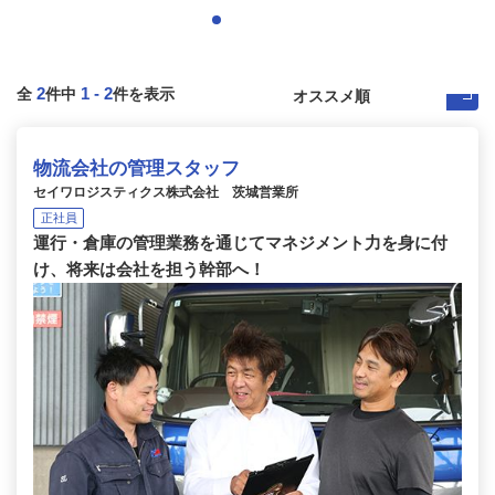
2
1
-
2
全
件中
件を表示
物流会社の管理スタッフ
セイワロジスティクス株式会社 茨城営業所
正社員
運行・倉庫の管理業務を通じてマネジメント力を身に付
け、将来は会社を担う幹部へ！