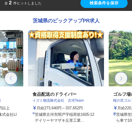
2
検索条件を保存
全
件ヒットしました
茨城県のピックアップPR求人
食品配送のドライバー
ゴルフ場
所
イズミ物流株式会社 古河Team
桜の宮ゴル
0円以上
月給273,640円～337,652円
月給220,
株式会社LI
茨城県古河市関戸字稲荷前1605-12
茨城県笠
デイリーヤマザキ丘里工業...
ら車で1