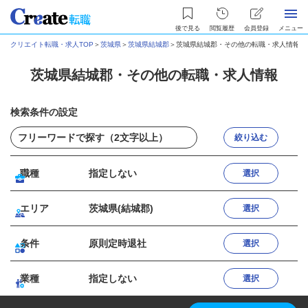
後で見る
閲覧履歴
会員登録
メニュー
クリエイト転職・求人TOP
＞
茨城県
＞
茨城県結城郡
＞
茨城県結城郡・その他の転職・求人情報
茨城県結城郡・その他の転職・求人情報
検索条件の設定
絞り込む
職種
指定しない
選択
エリア
茨城県(結城郡)
選択
条件
原則定時退社
選択
業種
指定しない
選択