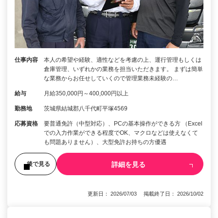
仕事内容
本人の希望や経験、適性などを考慮の上、運行管理もしくは
倉庫管理、いずれかの業務を担当いただきます。 まずは簡単
な業務からお任せしていくので管理業務未経験の…
給与
月給350,000円～400,000円以上
勤務地
茨城県結城郡八千代町平塚4569
応募資格
要普通免許（中型対応）、PCの基本操作ができる方 （Excel
での入力作業ができる程度でOK、マクロなどは使えなくて
も問題ありません）、大型免許お持ちの方優遇
詳細を見る
後で見る
更新日： 2026/07/03 掲載終了日： 2026/10/02