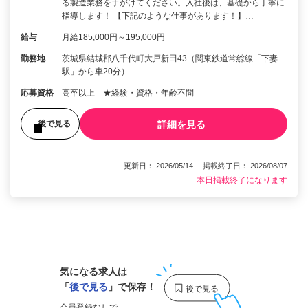
る製造業務を手がけてください。入社後は、基礎から丁寧に
指導します！ 【下記のような仕事があります！】…
給与
月給185,000円～195,000円
勤務地
茨城県結城郡八千代町大戸新田43（関東鉄道常総線「下妻
駅」から車20分）
応募資格
高卒以上 ★経験・資格・年齢不問
詳細を見る
後で見る
更新日： 2026/05/14 掲載終了日： 2026/08/07
本日掲載終了になります
1
気になる求人は
「
後で見る
」で保存！
会員登録なしで、