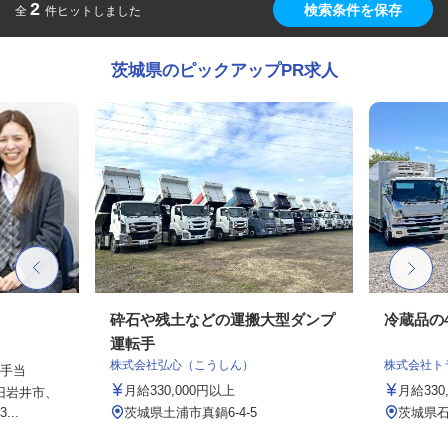
2
検索条件を保存
全
件ヒットしました
茨城県のピックアップPR求人
砕石や残土などの運搬大型ダンプ
冷蔵品の
運転手
株式会社弘心（こうしん）
株式会社ト
種手当
月給330,000円以上
月給33
（旧岩井市、
..
茨城県土浦市真鍋6-4-5
茨城県石