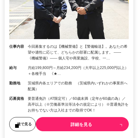
仕事内容
今回募集するのは【機械警備】と【警備輸送】。あなたの希
望や適性に応じて、どちらかの部署に配属します。 ――
《機械警備》―― 個人宅や商業施設、学校、一…
給与
月給199,800円～月給234,200円（大卒以上225,000円以上）
＋各種手当 《★…
勤務地
茨城県内各エリアでの勤務 （茨城県内いずれかの事業所へ
配属）
応募資格
要普通免許（AT限定可）／60歳未満（定年が60歳の為）／
高卒以上（※労働基準法等法令の規定により） ※普通免許を
お持ちでない方は入社までの取得でOK！
詳細を見る
後で見る