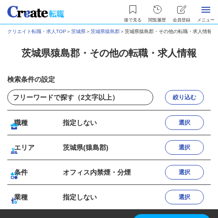
後で見る
閲覧履歴
会員登録
メニュー
クリエイト転職・求人TOP
＞
茨城県
＞
茨城県猿島郡
＞
茨城県猿島郡・その他の転職・求人情報
茨城県猿島郡・その他の転職・求人情報
検索条件の設定
絞り込む
職種
指定しない
選択
エリア
茨城県(猿島郡)
選択
条件
オフィス内禁煙・分煙
選択
業種
指定しない
選択