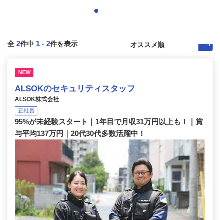
2
1
-
2
全
件中
件を表示
NEW
ALSOKのセキュリティスタッフ
ALSOK株式会社
正社員
95%が未経験スタート｜1年目で月収31万円以上も！｜賞
与平均137万円｜20代30代多数活躍中！