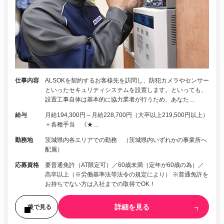
仕事内容
ALSOKを契約するお客様先を訪問し、防犯カメラやセンサー
といったセキュリティシステムを設置します。といっても、
設置工事自体は基本的に協力業者が行うため、あなた…
給与
月給194,300円～月給228,700円（大卒以上219,500円以上）
＋各種手当 《★…
勤務地
茨城県内各エリアでの勤務 （茨城県内いずれかの事業所へ
配属）
応募資格
要普通免許（AT限定可）／60歳未満（定年が60歳の為）／
高卒以上（※労働基準法等法令の規定により） ※普通免許を
お持ちでない方は入社までの取得でOK！
詳細を見る
後で見る