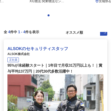
..
XIL物流 関東物流セン...
茨城県石
4
1
-
4
全
件中
件を表示
ALSOKのセキュリティスタッフ
ALSOK株式会社
正社員
95%が未経験スタート｜1年目で月収31万円以上も！｜賞
与平均137万円｜20代30代多数活躍中！