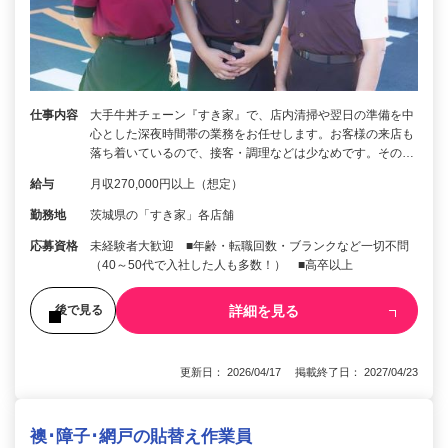
仕事内容
大手牛丼チェーン『すき家』で、店内清掃や翌日の準備を中
心とした深夜時間帯の業務をお任せします。お客様の来店も
落ち着いているので、接客・調理などは少なめです。その…
給与
月収270,000円以上（想定）
勤務地
茨城県の「すき家」各店舗
応募資格
未経験者大歓迎 ■年齢・転職回数・ブランクなど一切不問
（40～50代で入社した人も多数！） ■高卒以上
詳細を見る
後で見る
更新日： 2026/04/17 掲載終了日： 2027/04/23
襖･障子･網戸の貼替え作業員