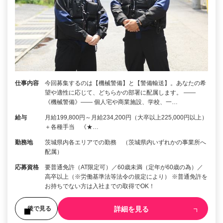
仕事内容
今回募集するのは【機械警備】と【警備輸送】。あなたの希
望や適性に応じて、どちらかの部署に配属します。 ――
《機械警備》―― 個人宅や商業施設、学校、一…
給与
月給199,800円～月給234,200円（大卒以上225,000円以上）
＋各種手当 《★…
勤務地
茨城県内各エリアでの勤務 （茨城県内いずれかの事業所へ
配属）
応募資格
要普通免許（AT限定可）／60歳未満（定年が60歳の為）／
高卒以上（※労働基準法等法令の規定により） ※普通免許を
お持ちでない方は入社までの取得でOK！
詳細を見る
後で見る