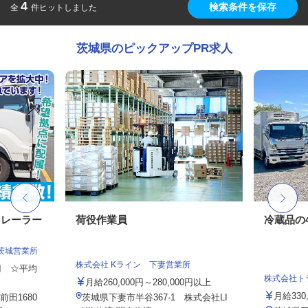
4
検索条件を保存
全
件ヒットしました
茨城県のピックアップPR求人
トレーラー
荷役作業員
冷蔵品の
茨城営業所
株式会社 Kライン 下妻営業所
0円 ☆平均
株式会社ト
月給260,000円～280,000円以上
月給33
田1680
茨城県下妻市半谷367-1 株式会社LI