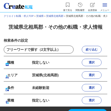
後で見る
閲覧履歴
会員登録
メニュー
クリエイト転職・求人TOP
＞
茨城県
＞
茨城県北相馬郡
＞
茨城県北相馬郡・その他の転職・求人情
茨城県北相馬郡・その他の転職・求人情報
検索条件の設定
絞り込む
職種
指定しない
選択
エリア
茨城県(北相馬郡)
選択
条件
未経験歓迎
選択
業種
指定しない
選択