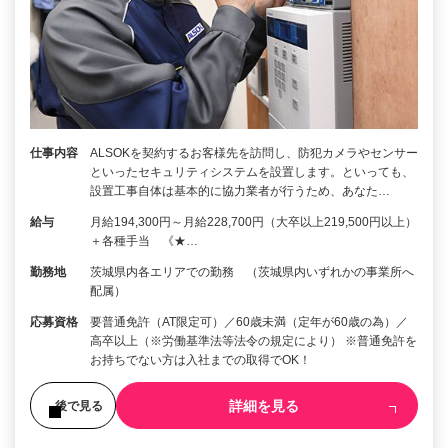
仕事内容
ALSOKを契約するお客様先を訪問し、防犯カメラやセンサー
といったセキュリティシステムを設置します。といっても、
設置工事自体は基本的に協力業者が行うため、あなた…
給与
月給194,300円～月給228,700円（大卒以上219,500円以上）
＋各種手当 《★…
勤務地
茨城県内各エリアでの勤務 （茨城県内いずれかの事業所へ
配属）
応募資格
要普通免許（AT限定可）／60歳未満（定年が60歳の為）／
高卒以上（※労働基準法等法令の規定により） ※普通免許を
お持ちでない方は入社までの取得でOK！
詳細を見る
後で見る