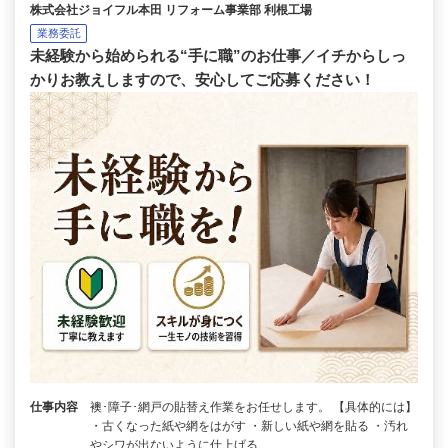
株式会社ジョイフル本田 リフォーム事業部 利根工場
業務委託
未経験から始められる“手に職”のお仕事／イチからしっ
かりお教えしますので、安心してご応募ください！
仕事内容
襖･障子･網戸の貼替え作業をお任せします。 【具体的には】
・古くなった紙や網をはがす ・新しい紙や網を貼る ・汚れ
やシワが出ないように仕上げる …