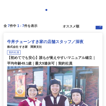
7
1
-
7
全
件中
件を表示
牛丼チェーンすき家の店舗スタッフ／深夜
株式会社 すき家 関東支社
契約社員
【初めてでも安心】誰もが覚えやすいマニュアル確立｜
平均年齢49.1歳｜最大9連休可｜契約社員