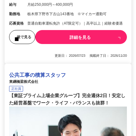
給与
月給250,000円～400,000円
勤務地
栃木県下野市下古山143番地 ※マイカー通勤可
応募資格
普通自動車運転免許（AT限定可）｜高卒以上｜経験者優遇
詳細を見る
後で見る
更新日： 2026/07/23 掲載終了日： 2026/11/20
公共工事の積算スタッフ
東綱橋梁株式会社
正社員
【東証プライム上場企業グループ】完全週休2日！安定し
た経営基盤でワーク・ライフ・バランスも抜群！