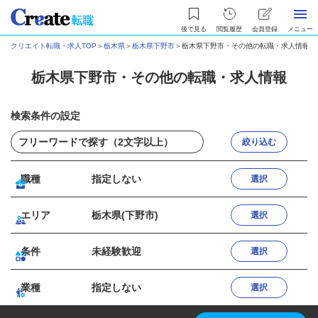
後で見る
閲覧履歴
会員登録
メニュー
クリエイト転職・求人TOP
＞
栃木県
＞
栃木県下野市
＞
栃木県下野市・その他の転職・求人情報
栃木県下野市・その他の転職・求人情報
検索条件の設定
絞り込む
職種
指定しない
選択
エリア
栃木県(下野市)
選択
条件
未経験歓迎
選択
業種
指定しない
選択