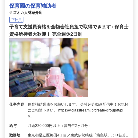
保育園の保育補助者
クズオカ人材紹介所
正社員
子育て支援員資格を全額会社負担で取得できます♪ 保育士
資格所持者大歓迎！ 完全週休2日制
仕事内容
保育補助業務をお願いします。 会社紹介動画配信中！お気軽
にご相談下さい。 https://v.classtream.jp/create-group/#/pl
a…
給与
月給220,000円以上（賞与年2ヶ月分）
勤務地
東京都足立区梅田4丁目／東武伊勢崎線「梅島駅」より徒歩1