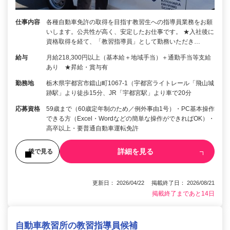
仕事内容
各種自動車免許の取得を目指す教習生への指導員業務をお願
いします。公共性が高く、安定したお仕事です。 ★入社後に
資格取得を経て、「教習指導員」として勤務いただき…
給与
月給218,300円以上（基本給＋地域手当）＋通勤手当等支給
あり ★昇給・賞与有
勤務地
栃木県宇都宮市鐺山町1067-1（宇都宮ライトレール「飛山城
跡駅」より徒歩15分、JR「宇都宮駅」より車で20分
応募資格
59歳まで（60歳定年制のため／例外事由1号）・PC基本操作
できる方（Excel・Wordなどの簡単な操作ができればOK）・
高卒以上・要普通自動車運転免許
詳細を見る
後で見る
更新日： 2026/04/22 掲載終了日： 2026/08/21
掲載終了まであと14日
自動車教習所の教習指導員候補