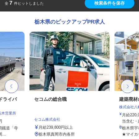
7
検索条件を保存
全
件ヒットしました
栃木県のピックアップPR求人
のドライバ
セコムの総合職
建築廃材
株式会社八
栃木営業所
月給220,
セコム株式会社
円
当含む・給
月給239,800円以上
真岡鐡道「寺
栃木県宇
..
栃木県真岡市内各所
★マイカ