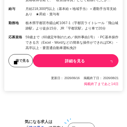
給与
月給218,300円以上（基本給＋地域手当）＋通勤手当等支給
あり ★昇給・賞与有
勤務地
栃木県宇都宮市鐺山町1067-1（宇都宮ライトレール「飛山城
跡駅」より徒歩15分、JR「宇都宮駅」より車で20分
応募資格
59歳まで（60歳定年制のため／例外事由1号）・PC基本操作
できる方（Excel・Wordなどの簡単な操作ができればOK）・
高卒以上・要普通自動車運転免許
詳細を見る
後で見る
更新日： 2026/06/16 掲載終了日： 2026/08/21
掲載終了まであと14日
1
気になる求人は