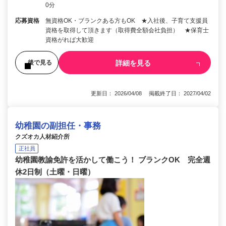
0分
応募資格
無資格OK・ブランクある方もOK ★入社後、子育て支援員
資格を取得して頂きます（取得費全額会社負担） ★保育士
資格がれば大歓迎
詳細を見る
後で見る
更新日： 2026/04/08 掲載終了日： 2027/04/02
幼稚園の副担任・事務
クズオカ人材紹介所
正社員
幼稚園教諭免許を活かして働こう！ ブランクOK 完全週
休2日制（土曜・日曜）