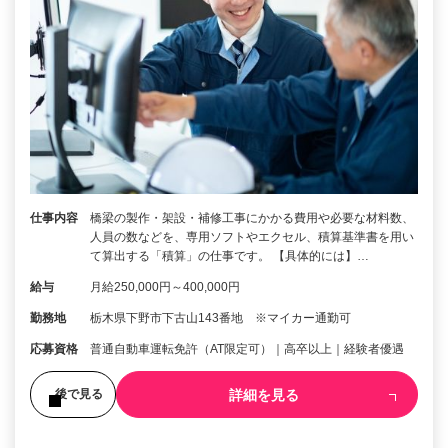
仕事内容
橋梁の製作・架設・補修工事にかかる費用や必要な材料数、
人員の数などを、専用ソフトやエクセル、積算基準書を用い
て算出する「積算」の仕事です。 【具体的には】…
給与
月給250,000円～400,000円
勤務地
栃木県下野市下古山143番地 ※マイカー通勤可
応募資格
普通自動車運転免許（AT限定可）｜高卒以上｜経験者優遇
詳細を見る
後で見る