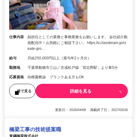
仕事内容
副担任としての業務と事務業務をお願いします。 会社紹介動
画配信中！お気軽にご相談下さい。 https://v.classtream.jp/cr
eate-gro…
給与
月給250,000円以上（賞与年2ヶ月分）
勤務地
千葉県船橋市三山／京成松戸線「習志野駅」より車5分
応募資格
幼稚園教諭 ブランクある方もOK
詳細を見る
後で見る
更新日： 2026/04/08 掲載終了日： 2027/03/26
橋梁工事の技術提案職
東綱橋梁株式会社