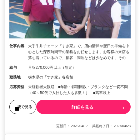
仕事内容
大手牛丼チェーン『すき家』で、店内清掃や翌日の準備を中
心とした深夜時間帯の業務をお任せします。お客様の来店も
落ち着いているので、接客・調理などは少なめです。その…
給与
月収270,000円以上（想定）
勤務地
栃木県の「すき家」各店舗
応募資格
未経験者大歓迎 ■年齢・転職回数・ブランクなど一切不問
（40～50代で入社した人も多数！） ■高卒以上
詳細を見る
後で見る
更新日： 2026/04/17 掲載終了日： 2027/04/23