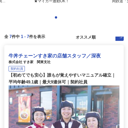
..
★マイカー通勤OK！
岡鉄道「久
7
1
-
7
全
件中
件を表示
牛丼チェーンすき家の店舗スタッフ／深夜
株式会社 すき家 関東支社
契約社員
【初めてでも安心】誰もが覚えやすいマニュアル確立｜
平均年齢49.1歳｜最大9連休可｜契約社員