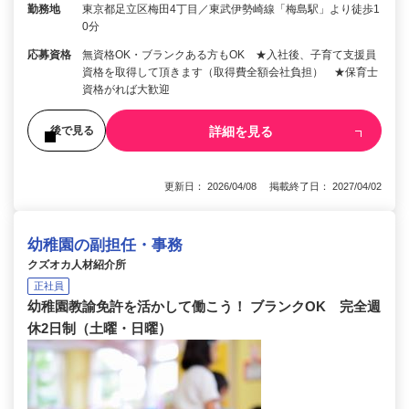
勤務地
東京都足立区梅田4丁目／東武伊勢崎線「梅島駅」より徒歩1
0分
応募資格
無資格OK・ブランクある方もOK ★入社後、子育て支援員
資格を取得して頂きます（取得費全額会社負担） ★保育士
資格がれば大歓迎
詳細を見る
後で見る
更新日： 2026/04/08 掲載終了日： 2027/04/02
幼稚園の副担任・事務
クズオカ人材紹介所
正社員
幼稚園教諭免許を活かして働こう！ ブランクOK 完全週
休2日制（土曜・日曜）