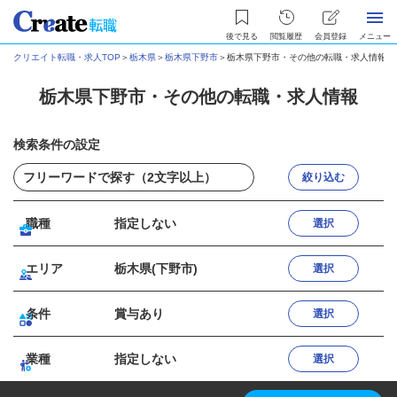
後で見る
閲覧履歴
会員登録
メニュー
クリエイト転職・求人TOP
＞
栃木県
＞
栃木県下野市
＞
栃木県下野市・その他の転職・求人情報
栃木県下野市・その他の転職・求人情報
検索条件の設定
絞り込む
職種
指定しない
選択
エリア
栃木県(下野市)
選択
条件
賞与あり
選択
業種
指定しない
選択