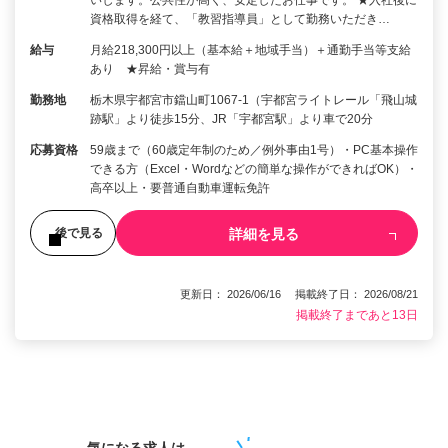
資格取得を経て、「教習指導員」として勤務いただき…
給与
月給218,300円以上（基本給＋地域手当）＋通勤手当等支給
あり ★昇給・賞与有
勤務地
栃木県宇都宮市鐺山町1067-1（宇都宮ライトレール「飛山城
跡駅」より徒歩15分、JR「宇都宮駅」より車で20分
応募資格
59歳まで（60歳定年制のため／例外事由1号）・PC基本操作
できる方（Excel・Wordなどの簡単な操作ができればOK）・
高卒以上・要普通自動車運転免許
詳細を見る
後で見る
更新日： 2026/06/16 掲載終了日： 2026/08/21
掲載終了まであと13日
1
気になる求人は