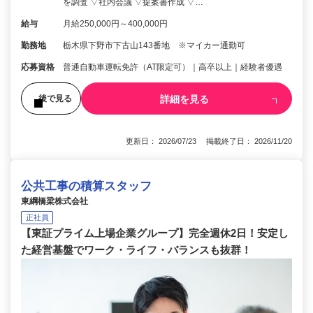
を調査 ▽社内会議 ▽提案書作成 ▽…
給与
月給250,000円～400,000円
勤務地
栃木県下野市下古山143番地 ※マイカー通勤可
応募資格
普通自動車運転免許（AT限定可）｜高卒以上｜経験者優遇
詳細を見る
後で見る
更新日： 2026/07/23 掲載終了日： 2026/11/20
公共工事の積算スタッフ
東綱橋梁株式会社
正社員
【東証プライム上場企業グループ】完全週休2日！安定し
た経営基盤でワーク・ライフ・バランスも抜群！