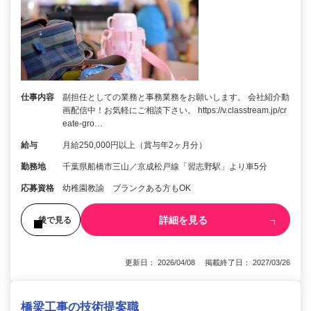
仕事内容
副担任としての業務と事務業務をお願いします。 会社紹介動
画配信中！お気軽にご相談下さい。 https://v.classtream.jp/cr
eate-gro…
給与
月給250,000円以上（賞与年2ヶ月分）
勤務地
千葉県船橋市三山／京成松戸線「習志野駅」より車5分
応募資格
幼稚園教諭 ブランクある方もOK
詳細を見る
後で見る
更新日： 2026/04/08 掲載終了日： 2027/03/26
橋梁工事の技術提案職