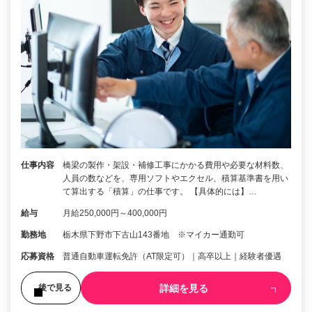
仕事内容
橋梁の製作・架設・補修工事にかかる費用や必要な材料数、
人員の数などを、専用ソフトやエクセル、積算基準書を用い
て算出する「積算」の仕事です。 【具体的には】…
給与
月給250,000円～400,000円
勤務地
栃木県下野市下古山143番地 ※マイカー通勤可
応募資格
普通自動車運転免許（AT限定可）｜高卒以上｜経験者優遇
詳細を見る
後で見る