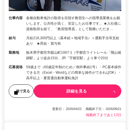
仕事内容
各種自動車免許の取得を目指す教習生への指導員業務をお願
いします。公共性が高く、安定したお仕事です。 ★入社後に
資格取得を経て、「教習指導員」として勤務いただき…
給与
月給218,300円以上（基本給＋地域手当）＋通勤手当等支給
あり ★昇給・賞与有
勤務地
栃木県宇都宮市鐺山町1067-1（宇都宮ライトレール「飛山城
跡駅」より徒歩15分、JR「宇都宮駅」より車で20分
応募資格
59歳まで（60歳定年制のため／例外事由1号）・PC基本操作
できる方（Excel・Wordなどの簡単な操作ができればOK）・
高卒以上・要普通自動車運転免許
詳細を見る
後で見る
更新日： 2026/04/22 掲載終了日： 2026/08/21
掲載終了まであと13日