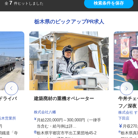
7
検索条件を保存
全
件ヒットしました
栃木県のピックアップPR求人
のドライバ
建築廃材の重機オペレーター
牛丼チェ
フ／深夜
株式会社八幡
株式会社 
栃木営業所
下田店
月給220,000円～300,000円（一律手
円
当含む・給与例は詳...
月収27
真岡鐡道「寺
栃木県宇都宮市平出工業団地45-2
栃木県真岡