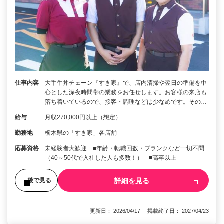
仕事内容
大手牛丼チェーン『すき家』で、店内清掃や翌日の準備を中
心とした深夜時間帯の業務をお任せします。お客様の来店も
落ち着いているので、接客・調理などは少なめです。その…
給与
月収270,000円以上（想定）
勤務地
栃木県の「すき家」各店舗
応募資格
未経験者大歓迎 ■年齢・転職回数・ブランクなど一切不問
（40～50代で入社した人も多数！） ■高卒以上
詳細を見る
後で見る
更新日： 2026/04/17 掲載終了日： 2027/04/23