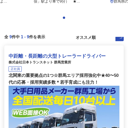
...
俣」駅より車で9分） ★...
群馬県
9
1
-
9
全
件中
件を表示
中距離・長距離の大型トレーラードライバー
株式会社日本トランスネット 群馬営業所
正社員
北関東の重要拠点の1つ☆群馬エリア採用強化中★40〜50
代の応募・採用実績多数＊若手育成にも注力！