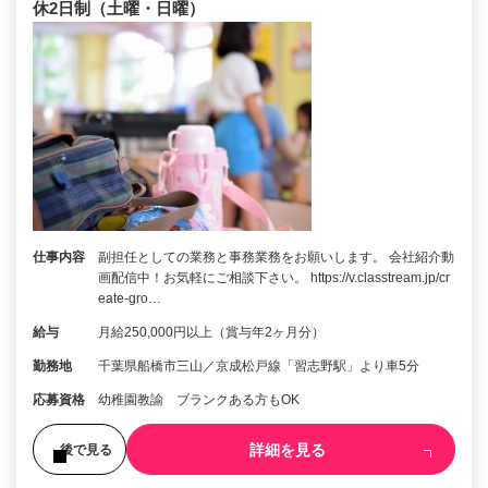
休2日制（土曜・日曜）
仕事内容
副担任としての業務と事務業務をお願いします。 会社紹介動
画配信中！お気軽にご相談下さい。 https://v.classtream.jp/cr
eate-gro…
給与
月給250,000円以上（賞与年2ヶ月分）
勤務地
千葉県船橋市三山／京成松戸線「習志野駅」より車5分
応募資格
幼稚園教諭 ブランクある方もOK
詳細を見る
後で見る