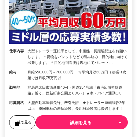
仕事内容
大型トレーラー運転手として、中距離・長距離配送をお願い
します。 ＊荷物をパレットなどで積み込み、目的地に向けて
出発します。 ＊目的地到着後は現地にてパレット…
給与
月給550,000円～700,000円 ☆平均月収60万円（頑張り次
第では月収75万円以…
勤務地
群馬県太田市西新町46-4（国道354号線「東毛広域幹線道
路」近く、西新町南公園より東へ）★車・バイク通勤OK
応募資格
大型自動車運転免許、牽引免許 ★トレーラー運転経験2年
以上 ※同車種の運転経験、長距離経験者は優遇します！
詳細を見る
後で見る