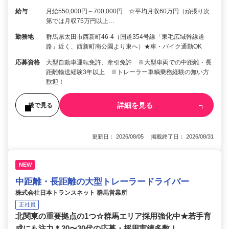
給与
月給550,000円～700,000円 ☆平均月収60万円（頑張り次
第では月収75万円以上…
勤務地
群馬県太田市西新町46-4（国道354号線「東毛広域幹線道
路」近く、西新町南公園より東へ）★車・バイク通勤OK
応募資格
大型自動車運転免許、牽引免許 ※大型車両での中距離・長
距離輸送経験3年以上 ※トレーラー車輌乗務経験の無い方
歓迎！
詳細を見る
後で見る
更新日： 2026/08/05 掲載終了日： 2026/08/31
NEW
中距離・長距離の大型トレーラードライバー
株式会社日本トランスネット 群馬営業所
正社員
北関東の重要拠点の1つ☆群馬エリア採用強化中★若手育
成にも注力＊20〜30代の応募・採用実績多数！