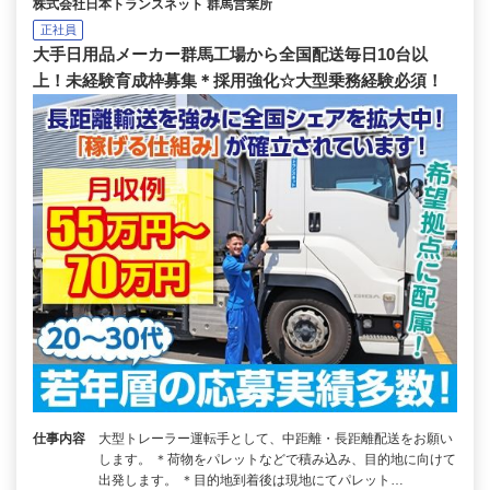
株式会社日本トランスネット 群馬営業所
正社員
大手日用品メーカー群馬工場から全国配送毎日10台以
上！未経験育成枠募集＊採用強化☆大型乗務経験必須！
仕事内容
大型トレーラー運転手として、中距離・長距離配送をお願い
します。 ＊荷物をパレットなどで積み込み、目的地に向けて
出発します。 ＊目的地到着後は現地にてパレット…