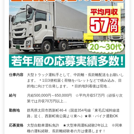
仕事内容
大型トラック運転手として、中距離・長距離配送をお願いし
ます。 ＊1日3便程届く荷物をパレットなどで積み込み、目
的地に向けて出発します。 ＊目的地到着後は現地…
給与
月給500,000円～650,000円 ☆平均月収57万円（頑張り次
第では月収70万円以上…
勤務地
群馬県太田市西新町46-4（国道354号線「東毛広域幹線道
路」近く、西新町南公園より東へ）★車・バイク通勤OK
応募資格
大型自動車運転免許 ★大型車両運転経験2年以上 ※同車
種の運転経験、長距離経験者の方は優遇します！