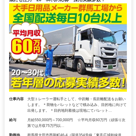
仕事内容
大型トレーラー運転手として、中距離・長距離配送をお願い
します。 ＊荷物をパレットなどで積み込み、目的地に向けて
出発します。 ＊目的地到着後は現地にてパレット…
給与
月給550,000円～700,000円 ☆平均月収60万円（頑張り次
第では月収75万円以…
勤務地
群馬県太田市西新町46-4（国道354号線「東毛広域幹線道