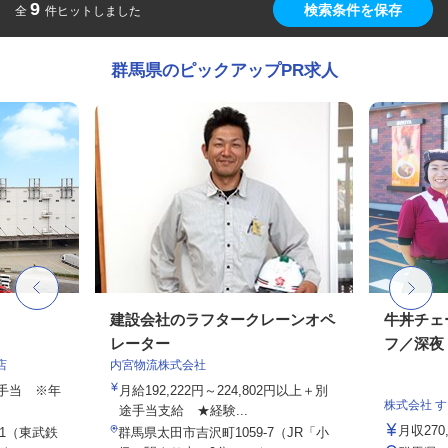
9
検索条件を保存
全
件ヒットしました
群馬県のピックアップPR求人
建設会社のラフタークレーンオペ
牛丼チェ
レーター
フ／深夜
店
内宮物流株式会社
途手当 ※年
月給192,222円～224,802円以上＋別
株式会社 
途手当支給 ★経験...
月収27
-1（東武鉄
群馬県太田市吉沢町1059-7（JR「小