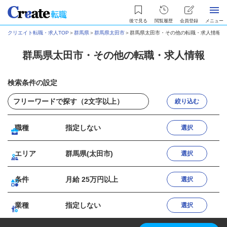
後で見る
閲覧履歴
会員登録
メニュー
クリエイト転職・求人TOP
＞
群馬県
＞
群馬県太田市
＞
群馬県太田市・その他の転職・求人情報
群馬県太田市・その他の転職・求人情報
検索条件の設定
絞り込む
職種
指定しない
選択
エリア
群馬県(太田市)
選択
条件
月給 25万円以上
選択
業種
指定しない
選択