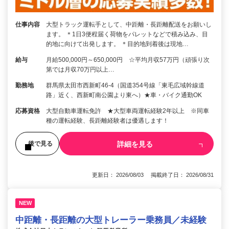
仕事内容
大型トラック運転手として、中距離・長距離配送をお願いし
ます。 ＊1日3便程届く荷物をパレットなどで積み込み、目
的地に向けて出発します。 ＊目的地到着後は現地…
給与
月給500,000円～650,000円 ☆平均月収57万円（頑張り次
第では月収70万円以上…
勤務地
群馬県太田市西新町46-4（国道354号線「東毛広域幹線道
路」近く、西新町南公園より東へ）★車・バイク通勤OK
応募資格
大型自動車運転免許 ★大型車両運転経験2年以上 ※同車
種の運転経験、長距離経験者は優遇します！
詳細を見る
後で見る
更新日： 2026/08/03 掲載終了日： 2026/08/31
NEW
中距離・長距離の大型トレーラー乗務員／未経験