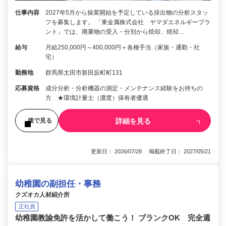
仕事内容
2027年5月から操業開始を予定している排出物の分析スタッ
フを募集します。 「東金属株式会社 ヤマダエネルギープラ
ント」では、廃棄物の受入・分別から焼却、焼却…
給与
月給250,000円～400,000円＋各種手当（家族・通勤・社
宅）
勤務地
群馬県太田市新田反町町131
応募資格
成分分析・分析機器の測定・メンテナンス経験をお持ちの
方 ★環境計量士（濃度）保有者優遇
詳細を見る
後で見る
更新日： 2026/07/28 掲載終了日： 2027/05/21
幼稚園の副担任・事務
クズオカ人材紹介所
正社員
幼稚園教諭免許を活かして働こう！ ブランクOK 完全週