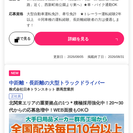
路」近く、西新町南公園より東へ）★車・バイク通勤OK
応募資格
大型自動車運転免許、牽引免許 ★トレーラー運転経験2年
以上 ※同車種の運転経験、長距離経験者の方は優遇しま
す！
詳細を見る
後で見る
更新日： 2026/08/05 掲載終了日： 2026/08/31
NEW
中距離・長距離の大型トラックドライバー
株式会社日本トランスネット 群馬営業所
正社員
北関東エリアの重要拠点の1つ＊積極採用強化中！20〜30
代からの応募急増中！WEB面接もOK◎