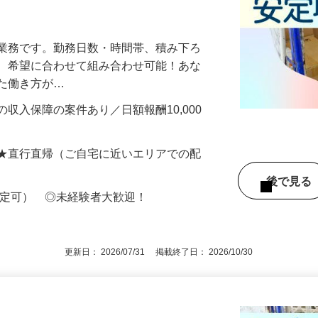
・知識ゼロからフリーランスを目指せる！
送業務です。勤務日数・時間帯、積み下ろ
ど、希望に合わせて組み合わせ可能！あな
せた働き方が…
収入保障の案件あり／日額報酬10,000
 ★直行直帰（ご自宅に近いエリアでの配
後で見
限定可） ◎未経験者大歓迎！
更新日： 2026/07/31 掲載終了日： 2026/10/30