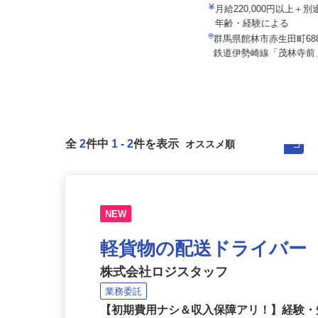
内宮物流株式会社
関東伏見運送株式会社 関
月給192,222円～224,802円以上＋別
月給220,000円以上＋
途手当支給 ★経験...
年齢・経験による
群馬県太田市吉沢町1059-7（JR
群馬県館林市赤生田町68
「小俣」駅より車で9分） ★...
鉄道伊勢崎線「茂林寺前」
全
2
件中
1
-
2
件を表示
NEW
軽貨物の配送ドライバー
株式会社ロジスタッフ
業務委託