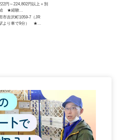
株式会社
関東伏見運送株式会社 関東支店
2,222円～224,802円以上＋別
月給220,000円以上＋別途手当 ※
支給 ★経験...
年齢・経験による
田市吉沢町1059-7（JR
群馬県館林市赤生田町688-1（東武
」駅より車で9分） ★...
鉄道伊勢崎線「茂林寺前」駅よ...