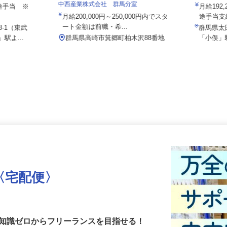
東支店
内宮物流
中西産業株式会社 群馬分室
別途手当 ※
月給19
月給200,000円～250,000円内でスタ
途手当
ート金額は前職・希...
8-1（東武
群馬県太
駅よ...
群馬県高崎市箕郷町柏木沢88番地
「小俣
〈宅配便〉