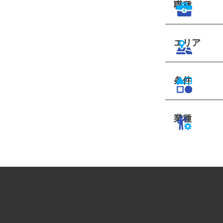
職種
エリア
条件
業種