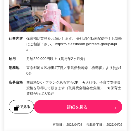
仕事内容
保育補助業務をお願いします。 会社紹介動画配信中！お気軽
にご相談下さい。 https://v.classtream.jp/create-group/#/pl
a…
給与
月給220,000円以上（賞与年2ヶ月分）
勤務地
東京都足立区梅田4丁目／東武伊勢崎線「梅島駅」より徒歩1
0分
応募資格
無資格OK・ブランクある方もOK ★入社後、子育て支援員
資格を取得して頂きます（取得費全額会社負担） ★保育士
資格がれば大歓迎
詳細を見る
後で見る
更新日： 2026/04/08 掲載終了日： 2027/04/02