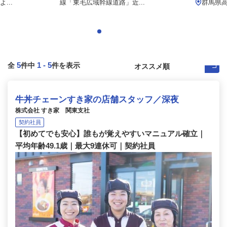
...
線「東毛広域幹線道路」近...
群馬県高
5
1
-
5
全
件中
件を表示
牛丼チェーンすき家の店舗スタッフ／深夜
株式会社 すき家 関東支社
契約社員
【初めてでも安心】誰もが覚えやすいマニュアル確立｜
平均年齢49.1歳｜最大9連休可｜契約社員