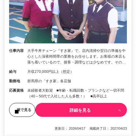
仕事内容
大手牛丼チェーン『すき家』で、店内清掃や翌日の準備を中
心とした深夜時間帯の業務をお任せします。お客様の来店も
落ち着いているので、接客・調理などは少なめです。その…
給与
月収270,000円以上（想定）
勤務地
群馬県の「すき家」各店舗
応募資格
未経験者大歓迎 ■年齢・転職回数・ブランクなど一切不問
（40～50代で入社した人も多数！） ■高卒以上
詳細を見る
後で見る
更新日： 2026/04/17 掲載終了日： 2027/04/23