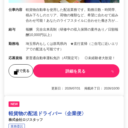
仕事内容
軽貨物自動車を使用した配送業務です。勤務日数・時間帯、
積み下ろしのエリア、荷物の種類など、希望に合わせて組み
合わせ可能！あなたのライフスタイルに合わせた働き方が…
給与
報酬 完全出来高制（研修中の収入保障の案件あり／日額報
酬10,000円以上）
勤務地
埼玉県内もしくは群馬県内 ★直行直帰（ご自宅に近いエリ
アでの配送も可能です）
応募資格
要普通自動車運転免許（AT限定可） ◎未経験者大歓迎！
詳細を見る
後で見る
更新日： 2026/07/31 掲載終了日： 2026/10/30
NEW
軽貨物の配送ドライバー〈企業便〉
株式会社ロジスタッフ
業務委託