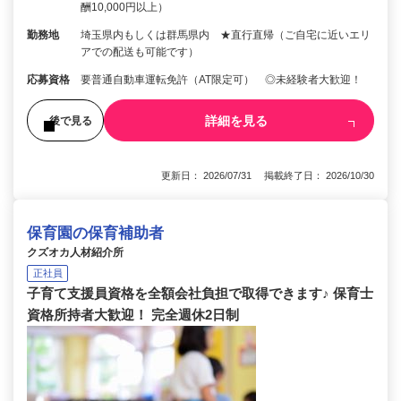
酬10,000円以上）
勤務地
埼玉県内もしくは群馬県内 ★直行直帰（ご自宅に近いエリ
アでの配送も可能です）
応募資格
要普通自動車運転免許（AT限定可） ◎未経験者大歓迎！
詳細を見る
後で見る
更新日： 2026/07/31 掲載終了日： 2026/10/30
保育園の保育補助者
クズオカ人材紹介所
正社員
子育て支援員資格を全額会社負担で取得できます♪ 保育士
資格所持者大歓迎！ 完全週休2日制