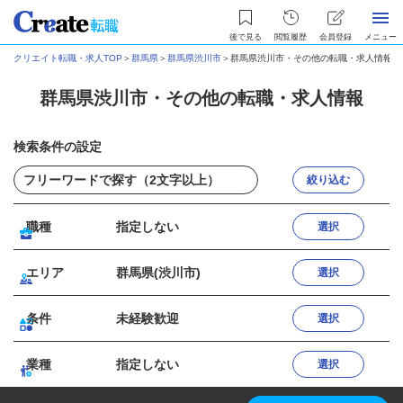
後で見る
閲覧履歴
会員登録
メニュー
クリエイト転職・求人TOP
＞
群馬県
＞
群馬県渋川市
＞
群馬県渋川市・その他の転職・求人情報
群馬県渋川市・その他の転職・求人情報
検索条件の設定
絞り込む
職種
指定しない
選択
エリア
群馬県(渋川市)
選択
条件
未経験歓迎
選択
業種
指定しない
選択