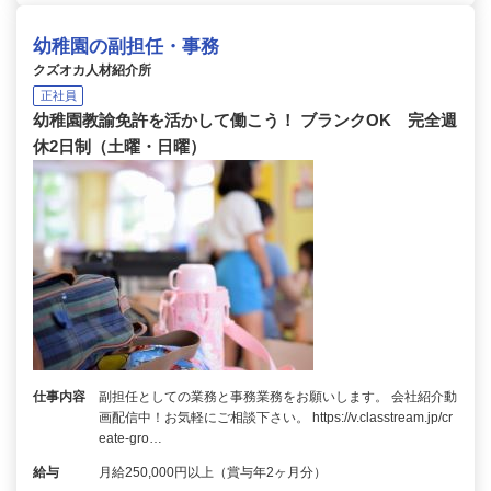
幼稚園の副担任・事務
クズオカ人材紹介所
正社員
幼稚園教諭免許を活かして働こう！ ブランクOK 完全週
休2日制（土曜・日曜）
仕事内容
副担任としての業務と事務業務をお願いします。 会社紹介動
画配信中！お気軽にご相談下さい。 https://v.classtream.jp/cr
eate-gro…
給与
月給250,000円以上（賞与年2ヶ月分）