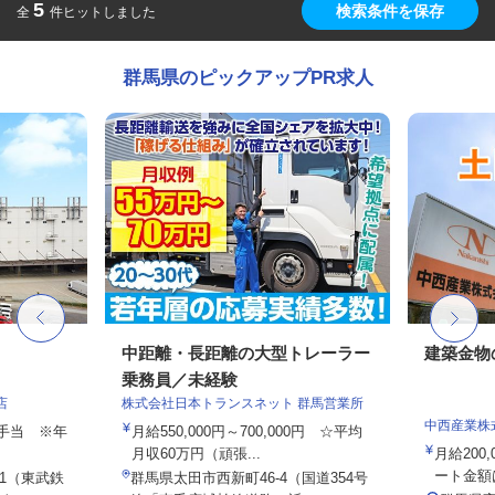
5
検索条件を保存
全
件ヒットしました
群馬県のピックアップPR求人
中距離・長距離の大型トレーラー
建築金物
乗務員／未経験
店
株式会社日本トランスネット 群馬営業所
中西産業株
途手当 ※年
月給550,000円～700,000円 ☆平均
月収60万円（頑張...
月給200,
ート金額は
-1（東武鉄
群馬県太田市西新町46-4（国道354号