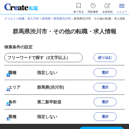
後で見る
閲覧履歴
会員登録
メニュー
クリエイト転職・求人TOP
＞
群馬県
＞
群馬県渋川市
＞
群馬県渋川市・その他の転職・求人情報
群馬県渋川市・その他の転職・求人情報
検索条件の設定
絞り込む
職種
指定しない
選択
エリア
群馬県(渋川市)
選択
条件
第二新卒歓迎
選択
業種
指定しない
選択