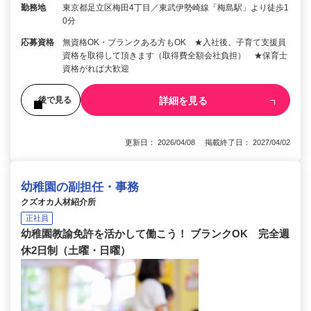
勤務地
東京都足立区梅田4丁目／東武伊勢崎線「梅島駅」より徒歩1
0分
応募資格
無資格OK・ブランクある方もOK ★入社後、子育て支援員
資格を取得して頂きます（取得費全額会社負担） ★保育士
資格がれば大歓迎
詳細を見る
後で見る
更新日： 2026/04/08 掲載終了日： 2027/04/02
幼稚園の副担任・事務
クズオカ人材紹介所
正社員
幼稚園教諭免許を活かして働こう！ ブランクOK 完全週
休2日制（土曜・日曜）