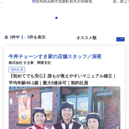
..
群馬県高崎市箕郷町柏木沢88番地
俣」駅より
3
1
-
3
全
件中
件を表示
牛丼チェーンすき家の店舗スタッフ／深夜
株式会社 すき家 関東支社
契約社員
【初めてでも安心】誰もが覚えやすいマニュアル確立｜
平均年齢49.1歳｜最大9連休可｜契約社員