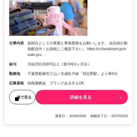
仕事内容
副担任としての業務と事務業務をお願いします。 会社紹介動
画配信中！お気軽にご相談下さい。 https://v.classtream.jp/cr
eate-gro…
給与
月給250,000円以上（賞与年2ヶ月分）
勤務地
千葉県船橋市三山／京成松戸線「習志野駅」より車5分
応募資格
幼稚園教諭 ブランクある方もOK
詳細を見る
後で見る
更新日： 2026/04/08 掲載終了日： 2027/03/26