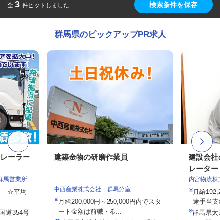
3
検索条件を保存
全
件ヒットしました
群馬県のピックアップPR求人
トレーラー
建築金物の研磨作業員
建設会社
レーター
群馬営業所
内宮物流株
中西産業株式会社 群馬分室
0円 ☆平均
月給192,
月給200,000円～250,000円内でスタ
途手当支給
ート金額は前職・希...
国道354号
群馬県太田