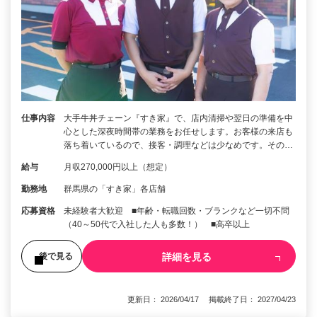
仕事内容
大手牛丼チェーン『すき家』で、店内清掃や翌日の準備を中
心とした深夜時間帯の業務をお任せします。お客様の来店も
落ち着いているので、接客・調理などは少なめです。その…
給与
月収270,000円以上（想定）
勤務地
群馬県の「すき家」各店舗
応募資格
未経験者大歓迎 ■年齢・転職回数・ブランクなど一切不問
（40～50代で入社した人も多数！） ■高卒以上
詳細を見る
後で見る
更新日： 2026/04/17 掲載終了日： 2027/04/23