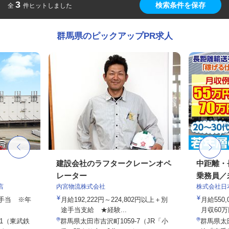
3
検索条件を保存
全
件ヒットしました
群馬県のピックアップPR求人
建設会社のラフタークレーンオペ
中距離・
レーター
乗務員／
店
内宮物流株式会社
株式会社日
途手当 ※年
月給192,222円～224,802円以上＋別
月給550,
途手当支給 ★経験...
月収60万
-1（東武鉄
群馬県太田市吉沢町1059-7（JR「小
群馬県太田