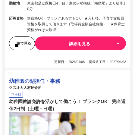
勤務地
東京都足立区梅田4丁目／東武伊勢崎線「梅島駅」より徒歩1
0分
応募資格
無資格OK・ブランクある方もOK ★入社後、子育て支援員
資格を取得して頂きます（取得費全額会社負担） ★保育士
資格がれば大歓迎
詳細を見る
後で見る
更新日： 2026/04/08 掲載終了日： 2027/04/02
幼稚園の副担任・事務
クズオカ人材紹介所
正社員
幼稚園教諭免許を活かして働こう！ ブランクOK 完全週
休2日制（土曜・日曜）