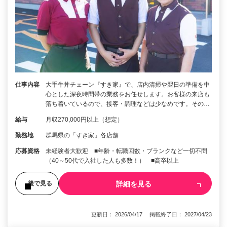
仕事内容
大手牛丼チェーン『すき家』で、店内清掃や翌日の準備を中
心とした深夜時間帯の業務をお任せします。お客様の来店も
落ち着いているので、接客・調理などは少なめです。その…
給与
月収270,000円以上（想定）
勤務地
群馬県の「すき家」各店舗
応募資格
未経験者大歓迎 ■年齢・転職回数・ブランクなど一切不問
（40～50代で入社した人も多数！） ■高卒以上
詳細を見る
後で見る
更新日： 2026/04/17 掲載終了日： 2027/04/23