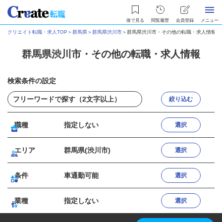
後で見る
閲覧履歴
会員登録
メニュー
クリエイト転職・求人TOP
＞
群馬県
＞
群馬県渋川市
＞
群馬県渋川市・その他の転職・求人情報
群馬県渋川市・その他の転職・求人情報
検索条件の設定
絞り込む
職種
指定しない
選択
エリア
群馬県(渋川市)
選択
条件
車通勤可能
選択
業種
指定しない
選択