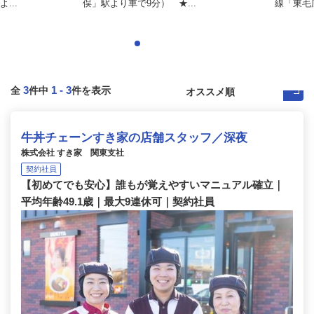
...
俣」駅より車で9分） ★...
線「東毛
3
1
-
3
全
件中
件を表示
牛丼チェーンすき家の店舗スタッフ／深夜
株式会社 すき家 関東支社
契約社員
【初めてでも安心】誰もが覚えやすいマニュアル確立｜
平均年齢49.1歳｜最大9連休可｜契約社員