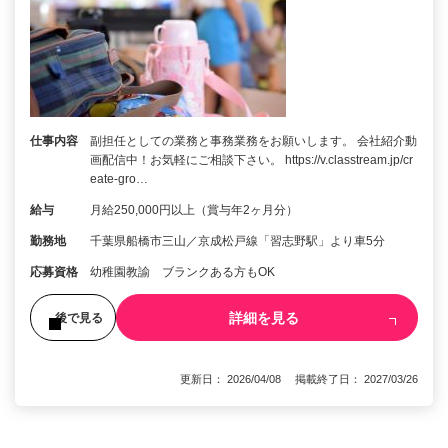
仕事内容
副担任としての業務と事務業務をお願いします。 会社紹介動
画配信中！お気軽にご相談下さい。 https://v.classtream.jp/cr
eate-gro…
給与
月給250,000円以上（賞与年2ヶ月分）
勤務地
千葉県船橋市三山／京成松戸線「習志野駅」より車5分
応募資格
幼稚園教諭 ブランクある方もOK
詳細を見る
後で見る
更新日： 2026/04/08 掲載終了日： 2027/03/26