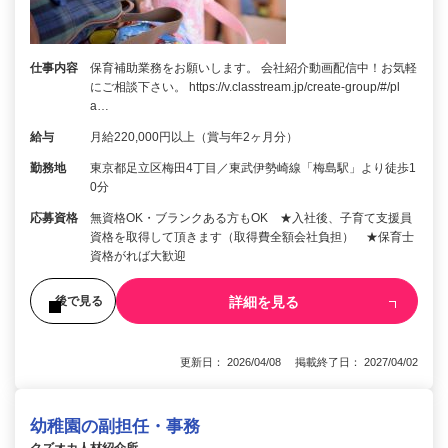
仕事内容
保育補助業務をお願いします。 会社紹介動画配信中！お気軽
にご相談下さい。 https://v.classtream.jp/create-group/#/pl
a…
給与
月給220,000円以上（賞与年2ヶ月分）
勤務地
東京都足立区梅田4丁目／東武伊勢崎線「梅島駅」より徒歩1
0分
応募資格
無資格OK・ブランクある方もOK ★入社後、子育て支援員
資格を取得して頂きます（取得費全額会社負担） ★保育士
資格がれば大歓迎
詳細を見る
後で見る
更新日： 2026/04/08 掲載終了日： 2027/04/02
幼稚園の副担任・事務