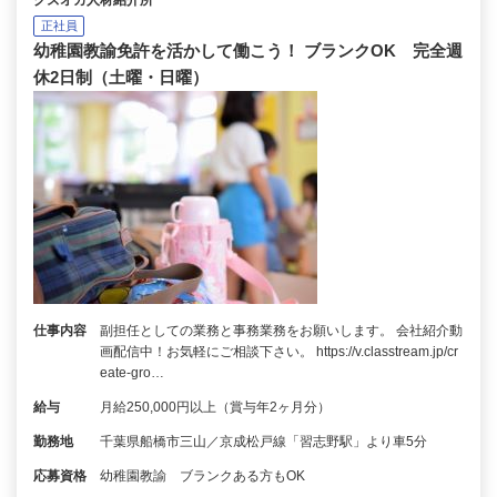
クズオカ人材紹介所
正社員
幼稚園教諭免許を活かして働こう！ ブランクOK 完全週
休2日制（土曜・日曜）
仕事内容
副担任としての業務と事務業務をお願いします。 会社紹介動
画配信中！お気軽にご相談下さい。 https://v.classtream.jp/cr
eate-gro…
給与
月給250,000円以上（賞与年2ヶ月分）
勤務地
千葉県船橋市三山／京成松戸線「習志野駅」より車5分
応募資格
幼稚園教諭 ブランクある方もOK