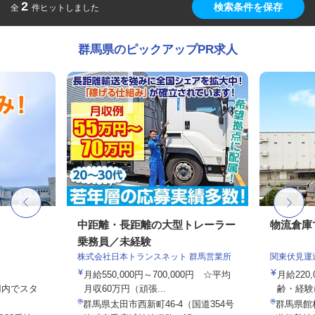
2
検索条件を保存
全
件ヒットしました
群馬県のピックアップPR求人
中距離・長距離の大型トレーラー
物流倉庫
乗務員／未経験
株式会社日本トランスネット 群馬営業所
関東伏見運
月給550,000円～700,000円 ☆平均
月給220
0円内でスタ
月収60万円（頑張...
齢・経験
群馬県太田市西新町46-4（国道354号
群馬県館