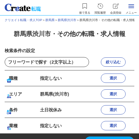
後で見る
閲覧履歴
会員登録
メニュー
クリエイト転職・求人TOP
＞
群馬県
＞
群馬県渋川市
＞
群馬県渋川市・その他の転職・求人情報
群馬県渋川市・その他の転職・求人情報
検索条件の設定
絞り込む
職種
指定しない
選択
エリア
群馬県(渋川市)
選択
条件
土日祝休み
選択
業種
指定しない
選択