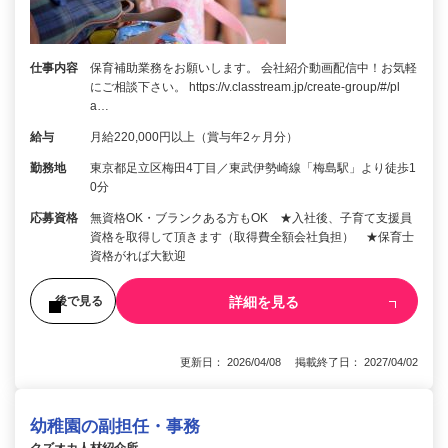
仕事内容
保育補助業務をお願いします。 会社紹介動画配信中！お気軽
にご相談下さい。 https://v.classtream.jp/create-group/#/pl
a…
給与
月給220,000円以上（賞与年2ヶ月分）
勤務地
東京都足立区梅田4丁目／東武伊勢崎線「梅島駅」より徒歩1
0分
応募資格
無資格OK・ブランクある方もOK ★入社後、子育て支援員
資格を取得して頂きます（取得費全額会社負担） ★保育士
資格がれば大歓迎
詳細を見る
後で見る
更新日： 2026/04/08 掲載終了日： 2027/04/02
幼稚園の副担任・事務