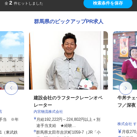
2
検索条件を保存
全
件ヒットしました
群馬県のピックアップPR求人
建設会社のラフタークレーンオペ
牛丼チェ
レーター
フ／深夜
店
内宮物流株式会社
途手当 ※年
月給192,222円～224,802円以上＋別
株式会社 
途手当支給 ★経験...
月収27
-1（東武鉄
群馬県太田市吉沢町1059-7（JR「小