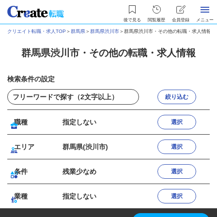
後で見る
閲覧履歴
会員登録
メニュー
クリエイト転職・求人TOP
＞
群馬県
＞
群馬県渋川市
＞
群馬県渋川市・その他の転職・求人情報
群馬県渋川市・その他の転職・求人情報
検索条件の設定
絞り込む
職種
指定しない
選択
エリア
群馬県(渋川市)
選択
条件
残業少なめ
選択
業種
指定しない
選択