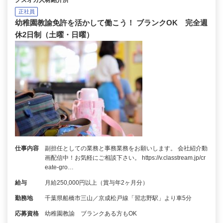
クズオカ人材紹介所
正社員
幼稚園教諭免許を活かして働こう！ ブランクOK 完全週
休2日制（土曜・日曜）
仕事内容
副担任としての業務と事務業務をお願いします。 会社紹介動
画配信中！お気軽にご相談下さい。 https://v.classtream.jp/cr
eate-gro…
給与
月給250,000円以上（賞与年2ヶ月分）
勤務地
千葉県船橋市三山／京成松戸線「習志野駅」より車5分
応募資格
幼稚園教諭 ブランクある方もOK