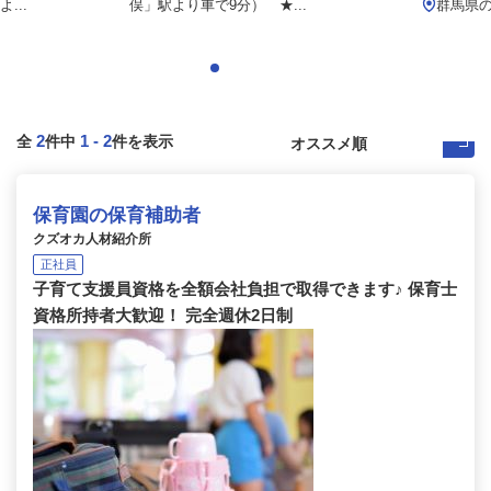
...
俣」駅より車で9分） ★...
群馬県
2
1
-
2
全
件中
件を表示
保育園の保育補助者
クズオカ人材紹介所
正社員
子育て支援員資格を全額会社負担で取得できます♪ 保育士
資格所持者大歓迎！ 完全週休2日制