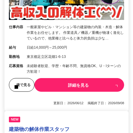
仕事内容
一般家屋やビル・マンション等の建築物の内装・木造・解体
作業をお任せします。 作業道具／機器／重機が物凄く進化し
ているので、他業種と比べると体力的負担は少な…
給与
日給14,000円～25,000円
勤務地
東京都足立区花畑1-6-13
応募資格
未経験者歓迎、学歴・年齢不問、無資格OK、U・Iターンの
方歓迎！
詳細を見る
後で見る
更新日： 2026/06/12 掲載終了日： 2026/09/08
NEW
建築物の解体作業スタッフ