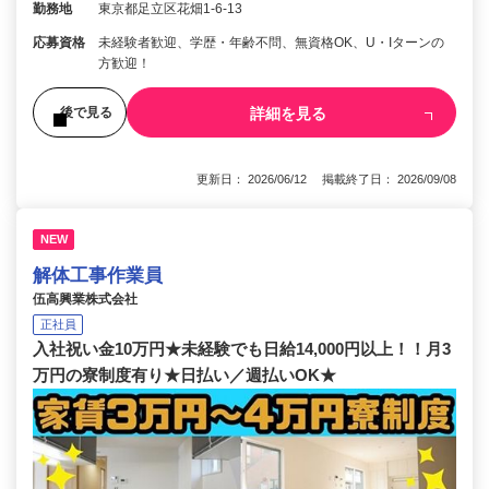
勤務地
東京都足立区花畑1-6-13
応募資格
未経験者歓迎、学歴・年齢不問、無資格OK、U・Iターンの
方歓迎！
詳細を見る
後で見る
更新日： 2026/06/12 掲載終了日： 2026/09/08
NEW
解体工事作業員
伍高興業株式会社
正社員
入社祝い金10万円★未経験でも日給14,000円以上！！月3
万円の寮制度有り★日払い／週払いOK★