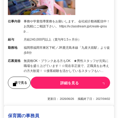
仕事内容
事務や学童指導業務をお願いします。 会社紹介動画配信中！
お気軽にご相談下さい。 https://v.classtream.jp/create-grou
p…
給与
月給240,000円以上（賞与年1.5ヶ月分）
勤務地
福岡県福岡市東区下町／JR鹿児島本線「九産大前駅」より徒
歩8分
応募資格
無資格OK・ブランクある方もOK ★男性スタッフが元気に
職場を盛り上げています！☆現在非正規で、正職員をお考え
の方大歓迎！ ☆接客経験を活かしているスタッフもい…
詳細を見る
後で見る
更新日： 2026/06/26 掲載終了日： 2027/04/02
保育園の事務員