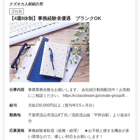
クズオカ人材紹介所
正社員
【4週8休制】事務経験者優遇 ブランクOK
仕事内容
事務業務全般をお願いします。 会社紹介動画配信中！お気軽
にご相談ください。 https://v.classtream.jp/create-group/#…
給与
月給230,000円以上（賞与年3.5ヶ月分）
勤務地
千葉県流山市流山9丁目／流鉄流山線「平和台駅」より徒歩3
分
応募資格
事務経験者歓迎（総務・経理） ★お子様と接する機会が多
い環境なので、優しい対応をお願いします！