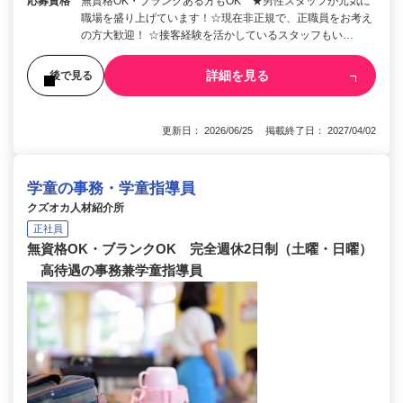
応募資格
無資格OK・ブランクある方もOK ★男性スタッフが元気に
職場を盛り上げています！☆現在非正規で、正職員をお考え
の方大歓迎！ ☆接客経験を活かしているスタッフもい…
詳細を見る
後で見る
更新日： 2026/06/25 掲載終了日： 2027/04/02
学童の事務・学童指導員
クズオカ人材紹介所
正社員
無資格OK・ブランクOK 完全週休2日制（土曜・日曜）
高待遇の事務兼学童指導員