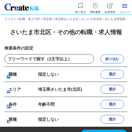
後で見る
閲覧履歴
会員登録
メニュー
クリエイト転職・求人TOP
＞
埼玉県
＞
埼玉県さいたま市
＞
さいたま市北区
＞
さいたま市北区・そ
さいたま市北区・その他の転職・求人情報
検索条件の設定
絞り込む
職種
指定しない
選択
エリア
埼玉県さいたま市(北区)
選択
条件
年齢不問
選択
業種
指定しない
選択