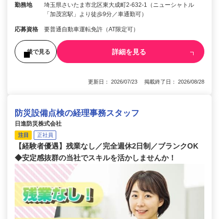
勤務地
埼玉県さいたま市北区東大成町2-632-1（ニューシャトル
「加茂宮駅」より徒歩9分／車通勤可）
応募資格
要普通自動車運転免許（AT限定可）
詳細を見る
後で見る
更新日： 2026/07/23 掲載終了日： 2026/08/28
防災設備点検の経理事務スタッフ
日進防災株式会社
注目
正社員
【経験者優遇】残業なし／完全週休2日制／ブランクOK
◆安定感抜群の当社でスキルを活かしませんか！