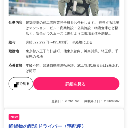
仕事内容
建築現場の施工管理業務全般をお任せします。 担当する現場
はマンション・ビル・商業施設・公共施設・物流倉庫など幅
広く、安全かつスムーズに進むように現場全体を調整…
給与
月給322,292円〜495,833円 ※経験による
勤務地
東京都八王子市打越町、他東京都内、神奈川県、埼玉県、千
葉県の各地
応募資格
年齢不問、普通自動車運転免許、施工管理1級または2級あれ
ば尚可
詳細を見る
後で見る
更新日： 2026/07/28 掲載終了日： 2026/10/02
NEW
軽貨物の配送ドライバー〈宅配便〉