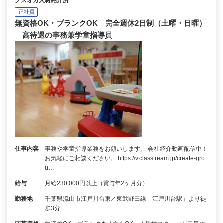
クズオカ人材紹介所
正社員
無資格OK・ブランクOK 完全週休2日制（土曜・日曜）
高待遇の事務兼学童指導員
仕事内容
事務や学童指導業務をお願いします。 会社紹介動画配信中！
お気軽にご相談ください。 https://v.classtream.jp/create-gro
u…
給与
月給230,000円以上（賞与年2ヶ月分）
勤務地
千葉県流山市江戸川台東／東武野田線「江戸川台駅」より徒
歩3分