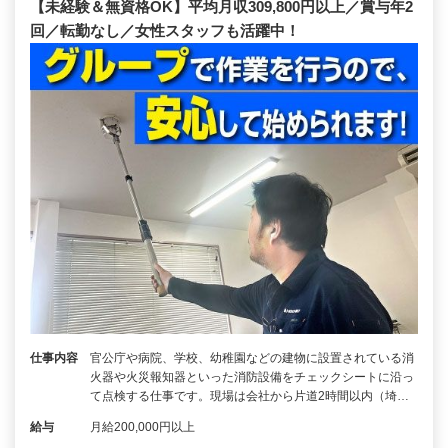
【未経験＆無資格OK】平均月収309,800円以上／賞与年2
回／転勤なし／女性スタッフも活躍中！
仕事内容
官公庁や病院、学校、幼稚園などの建物に設置されている消
火器や火災報知器といった消防設備をチェックシートに沿っ
て点検する仕事です。現場は会社から片道2時間以内（埼…
給与
月給200,000円以上