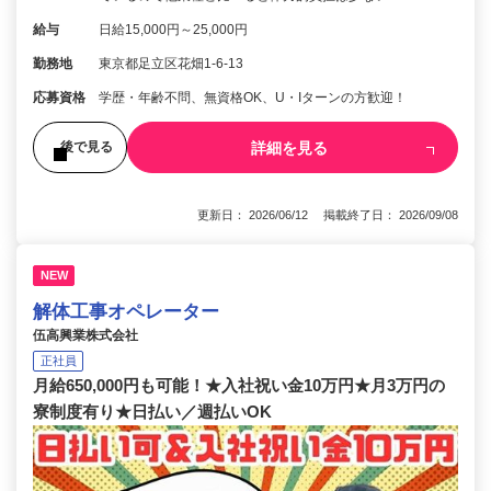
給与
日給15,000円～25,000円
勤務地
東京都足立区花畑1-6-13
応募資格
学歴・年齢不問、無資格OK、U・Iターンの方歓迎！
詳細を見る
後で見る
更新日： 2026/06/12 掲載終了日： 2026/09/08
NEW
解体工事オペレーター
伍高興業株式会社
正社員
月給650,000円も可能！★入社祝い金10万円★月3万円の
寮制度有り★日払い／週払いOK