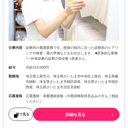
仕事内容
診療所の看護業務です。医師の指示に沿った診察前のヒアリ
ングや検査・薬の準備などをお任せします。 ■具体的な業務
└─外来診療の診察介助全般 ○患者さん…
給与
月給310,000円
勤務地
埼玉県上尾市川、埼玉県さいたま市中央区上落合、埼玉県蕨
市錦町、埼玉県さいたま市桜区田島、埼玉県さいたま市桜区
西堀、埼玉県さいたま市北区宮原町
応募資格
正看護師・准看護師資格（今期資格取得見込みの方もご相談
ください）
詳細を見る
後で見る