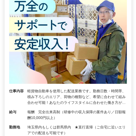
仕事内容
軽貨物自動車を使用した配送業務です。勤務日数・時間帯、
積み下ろしのエリア、荷物の種類など、希望に合わせて組み
合わせ可能！あなたのライフスタイルに合わせた働き方が…
給与
報酬 完全出来高制（研修中の収入保障の案件あり／日額報
酬10,000円以上）
勤務地
埼玉県内もしくは群馬県内 ★直行直帰（ご自宅に近いエリ
アでの配送も可能です）