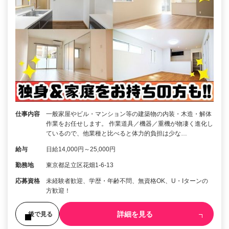
仕事内容
一般家屋やビル・マンション等の建築物の内装・木造・解体
作業をお任せします。 作業道具／機器／重機が物凄く進化し
ているので、他業種と比べると体力的負担は少な…
給与
日給14,000円～25,000円
勤務地
東京都足立区花畑1-6-13
応募資格
未経験者歓迎、学歴・年齢不問、無資格OK、U・Iターンの
方歓迎！
詳細を見る
後で見る