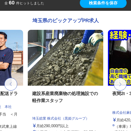
60
検索条件を保存
全
件ヒットしました
埼玉県のピックアップPR求人
便配送ドラ
建設系産業廃棄物の処理施設での
夜間2t・
軽作業スタッフ
社 本社
株式会社麻
種手当 ＜月
埼玉総業 株式会社（黒姫グループ）
月給420
月給290,000円以上
（東武東上線
（車庫）