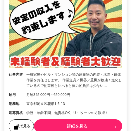
仕事内容
一般家屋やビル・マンション等の建築物の内装・木造・解体
作業をお任せします。 作業道具／機器／重機が物凄く進化し
ているので他業種と比べると体力的負担は少ない…
給与
月給345,000円～650,000円
勤務地
東京都足立区花畑1-6-13
応募資格
学歴・年齢不問、無資格OK、U・Iターンの方歓迎！
詳細を見る
後で見る