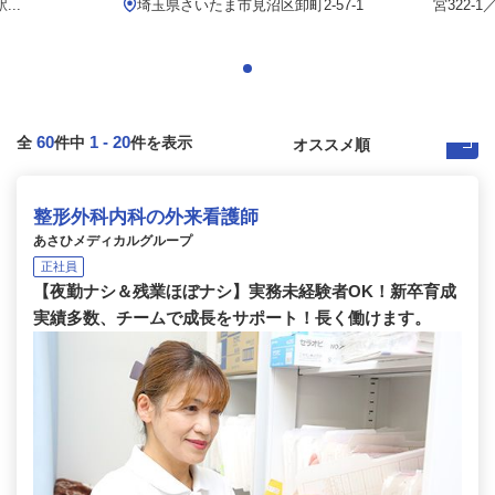
..
埼玉県さいたま市見沼区卸町2-57-1
宮322-
60
1
-
20
全
件中
件を表示
整形外科内科の外来看護師
あさひメディカルグループ
正社員
【夜勤ナシ＆残業ほぼナシ】実務未経験者OK！新卒育成
実績多数、チームで成長をサポート！長く働けます。