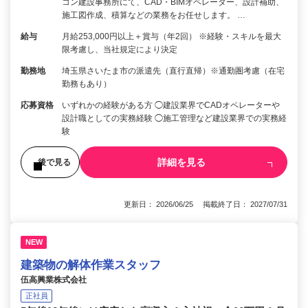
コン建設事務所にて、CAD・BIMオペレーター、設計補助、
施工図作成、積算などの業務をお任せします。 …
給与
月給253,000円以上＋賞与（年2回） ※経験・スキルを最大
限考慮し、当社規定により決定
勤務地
埼玉県さいたま市の派遣先（直行直帰）※通勤圏考慮（在宅
勤務もあり）
応募資格
いずれかの経験がある方 ◯建設業界でCADオペレーターや
設計職としての実務経験 ◯施工管理など建設業界での実務経
験
詳細を見る
後で見る
更新日： 2026/06/25 掲載終了日： 2027/07/31
NEW
建築物の解体作業スタッフ
伍高興業株式会社
正社員