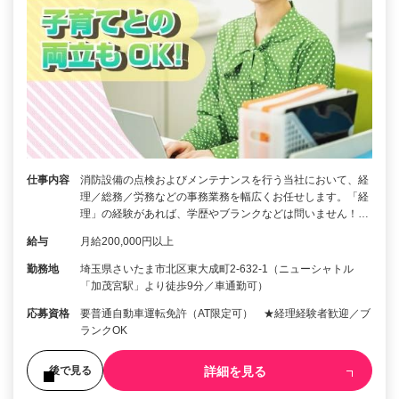
仕事内容
消防設備の点検およびメンテナンスを行う当社において、経
理／総務／労務などの事務業務を幅広くお任せします。「経
理」の経験があれば、学歴やブランクなどは問いません！…
給与
月給200,000円以上
勤務地
埼玉県さいたま市北区東大成町2-632-1（ニューシャトル
「加茂宮駅」より徒歩9分／車通勤可）
応募資格
要普通自動車運転免許（AT限定可） ★経理経験者歓迎／ブ
ランクOK
詳細を見る
後で見る