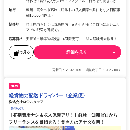
合わせ可能！あなたのライフスタイルに合わせた働き方が…
給与
報酬 完全出来高制（研修中の収入保障の案件あり／日額報
酬10,000円以上）
勤務地
埼玉県内もしくは群馬県内 ★直行直帰（ご自宅に近いエリ
アでの配送も可能です）
応募資格
要普通自動車運転免許（AT限定可） ◎未経験者大歓迎！
詳細を見る
後で見る
更新日： 2026/07/31 掲載終了日： 2026/10/30
NEW
軽貨物の配送ドライバー〈企業便〉
株式会社ロジスタッフ
業務委託
【初期費用ナシ＆収入保障アリ！】経験・知識ゼロから
フリーランスを目指せる！働き方はアナタ次第！