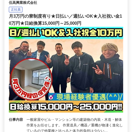
伍高興業株式会社
正社員
月3万円の寮制度有り★日払い／週払いOK★入社祝い金1
0万円★日給換算15,000円～25,000円
仕事内容
一般家屋やビル・マンション等の建築物の内装・木造・解体
作業をお任せします。 作業道具／機器／重機が物凄く進化し
ているので他業種と比べると体力的負担は少ない…