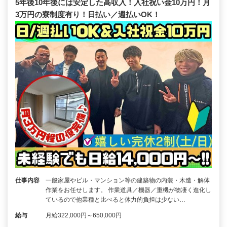
5年後10年後には安定した高収入！入社祝い金10万円！月
3万円の寮制度有り！日払い／週払いOK！
仕事内容
一般家屋やビル・マンション等の建築物の内装・木造・解体
作業をお任せします。 作業道具／機器／重機が物凄く進化し
ているので他業種と比べると体力的負担は少ない…
給与
月給322,000円～650,000円