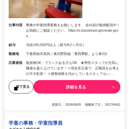
仕事内容
事務や学童指導業務をお願いします。 会社紹介動画配信中！
お気軽にご相談ください。 https://v.classtream.jp/create-gro
u…
給与
月給240,000円以上（賞与年2ヶ月分）
勤務地
千葉県柏市高田／東武野田線「豊四季駅」より車3分
応募資格
無資格OK・ブランクある方もOK ★男性スタッフが元気に
職場を盛り上げています！☆現在非正規で、正職員をお考え
の方大歓迎！ ☆接客経験を活かしているスタッフもい…
詳細を見る
後で見る
更新日： 2026/08/05 掲載終了日： 2027/04/02
学童の事務・学童指導員