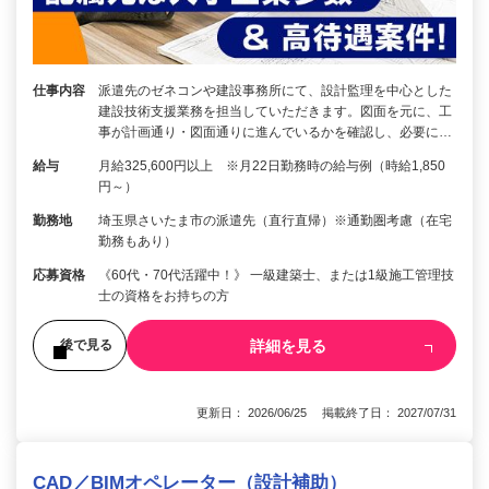
仕事内容
派遣先のゼネコンや建設事務所にて、設計監理を中心とした
建設技術支援業務を担当していただきます。図面を元に、工
事が計画通り・図面通りに進んでいるかを確認し、必要に…
給与
月給325,600円以上 ※月22日勤務時の給与例（時給1,850
円～）
勤務地
埼玉県さいたま市の派遣先（直行直帰）※通勤圏考慮（在宅
勤務もあり）
応募資格
《60代・70代活躍中！》 一級建築士、または1級施工管理技
士の資格をお持ちの方
詳細を見る
後で見る
更新日： 2026/06/25 掲載終了日： 2027/07/31
CAD／BIMオペレーター（設計補助）