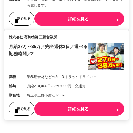
考慮します。
詳細を見る
後で見る
株式会社 葛飾物流 三郷営業所
月給27万～35万／完全週休2日／選べる
勤務時間／2...
職種
業務用食材などの2t・3tトラックドライバー
給与
月給270,000円～350,000円＋交通費
勤務地
埼玉県三郷市彦江1-309
詳細を見る
後で見る