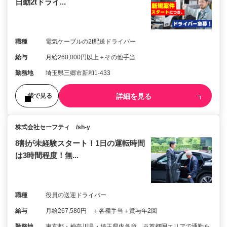
日勤2tドライ...
職種
電気ケーブルの2t配送ドライバー
給与
月給260,000円以上＋その他手当
勤務地
埼玉県三郷市新和1‐433
詳細を見る
後で見る
株式会社セーフティ /sh-y
8割が未経験スタート！1日の運転時間
は3時間程度！無...
職種
役員の送迎ドライバー
給与
月給267,580円 ＋各種手当＋賞与年2回
勤務地
東京都・神奈川県・埼玉県内各所 ※首都圏エリアで通勤を