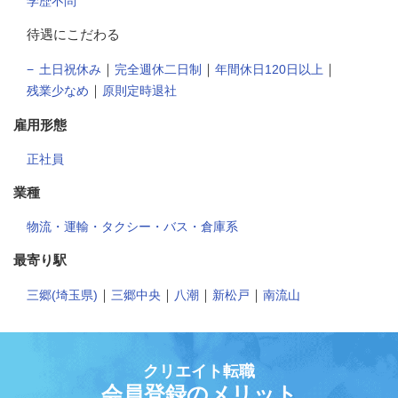
学歴不問
待遇にこだわる
｜
｜
｜
土日祝休み
完全週休二日制
年間休日120日以上
｜
残業少なめ
原則定時退社
雇用形態
正社員
業種
物流・運輸・タクシー・バス・倉庫系
最寄り駅
｜
｜
｜
｜
三郷(埼玉県)
三郷中央
八潮
新松戸
南流山
クリエイト転職
会員登録のメリット