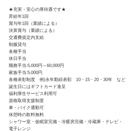
★充実・安心の厚待遇です★

昇給年1回

賞与年1回（業績による）

決算賞与（業績による）

交通費規定内支給　

制服貸与　

各種手当

休日手当

職務手当:5,000円～60,000円

家族手当:5,000円

各種表彰制度　例)永年勤続表彰　10・15・20・30年　など

誕生日にはギフトカード進呈

福利厚生サービス利用可

資格取得支援制度

車・バイク通勤可　

休憩時の飲料無料

シャワー室・仮眠室完備・冷暖房完備・冷蔵庫・テレビ・
電子レンジ
