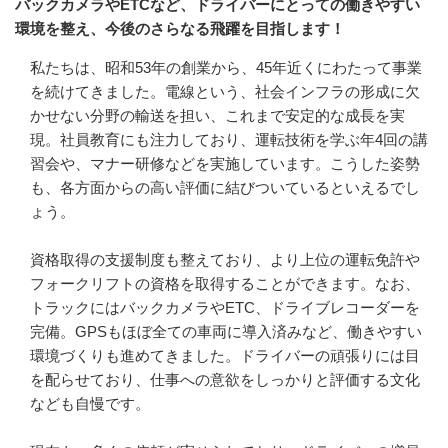
バックカメラやETCなど、ドライバーにとっての働きやすい
環境を整え、今後のさらなる飛躍を目指します！
私たちは、昭和53年の創業から、45年近くにわたって事業
を続けてきました。電線という、社会インフラの形成に欠
かせない分野の輸送を担い、これまで安定的な成長を実
現。社員教育にも注力しており、運転技術を学ぶ年4回の講
習会や、マナー研修などを実施しています。こうした姿勢
も、各方面からの高い評価に結びついているといえるでし
ょう。

資格取得の支援制度も整えており、より上位の運転免許や
フォークリフトの資格を取得することができます。なお、
トラックにはバックカメラやETC、ドライブレコーダーを
完備。GPSもほぼ全ての車両に導入済みなど、働きやすい
環境づくりも進めてきました。ドライバーの頑張りには目
を配らせており、仕事への意欲をしっかりと評価する文化
なども自慢です。
