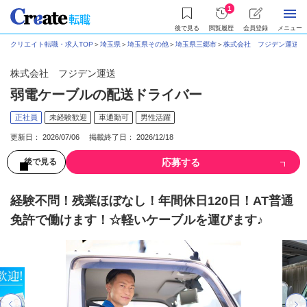
1
後で見る
閲覧履歴
会員登録
メニュー
クリエイト転職・求人TOP
＞
埼玉県
＞
埼玉県その他
＞
埼玉県三郷市
＞
株式会社 フジデン運送
＞
株式会社 フジデン運送
弱電ケーブルの配送ドライバー
正社員
未経験歓迎
車通勤可
男性活躍
更新日： 2026/07/06 掲載終了日： 2026/12/18
応募する
後で見る
経験不問！残業ほぼなし！年間休日120日！AT普通
免許で働けます！☆軽いケーブルを運びます♪