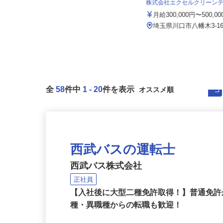
月給335,000円〜430,000円（経験
株式会社エクセルクリーン
等による）
月給300,000円〜500,0
埼玉県吉川市小松川585-2（吉川駅
より車で10分 ）★車通勤可
埼玉県川口市八幡木3-16
全
58
件中
1
-
20
件を表示
西武バスの運転士
西武バス株式会社
正社員
【入社後に大型二種免許取得！】普通免
種・異職種からの転職も歓迎！