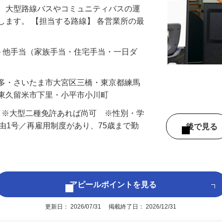
る、大型路線バスやコミュニティバスの運
します。 【担当する路線】 各営業所の最
…
手当＋他手当（家族手当・住宅手当・一日ダ
本多・さいたま市大宮区三橋・東京都練馬
・東久留米市下里・小平市小川町
） ※大型二種免許あれば尚可 ※性別・学
事由1号／再雇用制度があり、75歳まで勤
後で見
アピールポイントを見る