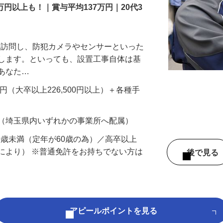
万円以上も！｜賞与平均137万円｜20代3
先を訪問し、防犯カメラやセンサーといった
置します。といっても、設置工事自体は基
、あなた…
700円（大卒以上226,500円以上）＋各種手
 （埼玉県内いずれかの事業所へ配属）
60歳未満（定年が60歳の為）／高卒以上
により） ※普通免許をお持ちでない方は
後で見