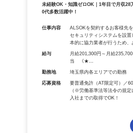
ALSOK株式会社
正社員
未経験OK・知識ゼロOK｜1年目で月収28
0代多数活躍中！
仕事内容
ALSOKを契約するお客様
セキュリティシステムを設
本的に協力業者が行うため
給与
月給201,300円～月給235,
当 《★…
勤務地
埼玉県内各エリアでの勤務
応募資格
要普通免許（AT限定可）／
（※労働基準法等法令の規定
入社までの取得でOK！