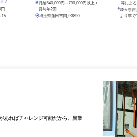
有限会社 土木資材センター
月給33
テクノ
月給340,000円～700,000円以上＋
等に
00円
賞与年2回
埼玉県
-15
埼玉県蓮田市閏戸3890
より車
許があればチャレンジ可能だから、異業