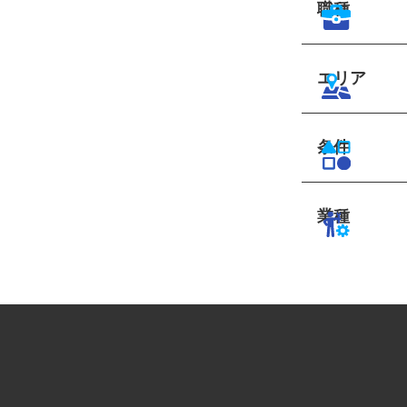
職種
エリア
条件
業種