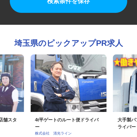
検索条件を保存
埼玉県のピックアップPR求人
の店舗スタ
4t平ゲートのルート便ドライバ
大手製
ー
ライバ