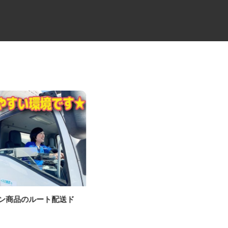
パン商品のルート配送ド
牛丼チェーンすき家の店舗スタ
ー
ッフ／深夜