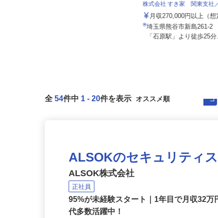
株式会社 すき家 関東支
イズミ物流株式会社 所沢Team 三芳
車庫
月収270,000円以上（
月給287,978円～350,671円
埼玉県熊谷市新島261-
埼玉県入間郡三芳町上富1446-1
「石原駅」より徒歩25分.
全
54
件中
1
-
20
件を表示
ALSOKのセキュリティ
ALSOK株式会社
正社員
95%が未経験スタート｜1年目で月収32万