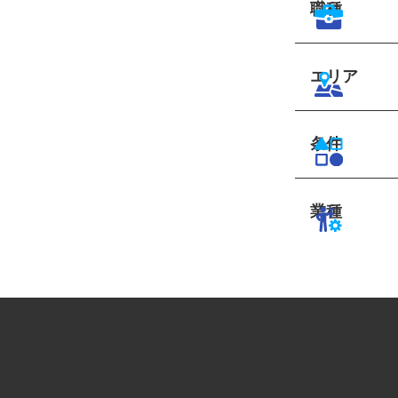
職種
エリア
条件
業種