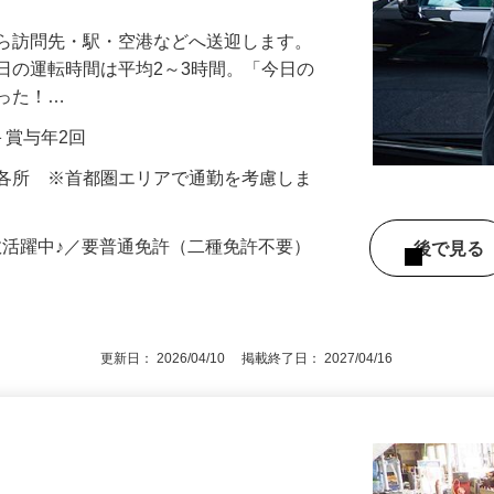
3時間程度！無理のない働き方で長く活躍
から訪問先・駅・空港などへ送迎します。
日の運転時間は平均2～3時間。「今日の
だった！…
当＋賞与年2回
内各所 ※首都圏エリアで通勤を考慮しま
数活躍中♪／要普通免許（二種免許不要）
後で見
更新日： 2026/04/10 掲載終了日： 2027/04/16