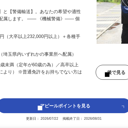
備】と【警備輸送】。あなたの希望や適性
配属します。 ―― 《機械警備》―― 個
…
200円（大卒以上232,000円以上）＋各種手
 （埼玉県内いずれかの事業所へ配属）
60歳未満（定年が60歳の為）／高卒以上
により） ※普通免許をお持ちでない方は
後で見
アピールポイントを見る