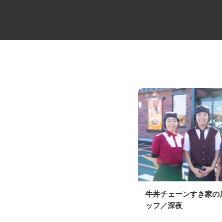
大手製パン商品のルート配送ド
牛丼チェーンすき家
ライバー
ッフ／深夜