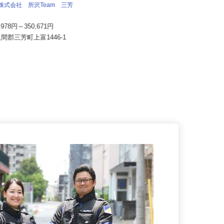
株式会社 すき家 関東支社／熊谷西店
流株式会社 所沢Team 三芳
月収270,000円以上（想定）
7,978円～350,671円
埼玉県熊谷市新島261-2 （秩父鉄道
入間郡三芳町上富1446-1
「石原駅」より徒歩25分...