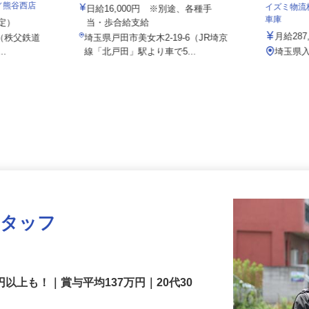
株式会社 清光ライン
社／熊谷西店
イズミ物
日給16,000円 ※別途、各種手
車庫
想定）
当・歩合給支給
月給28
2 （秩父鉄道
埼玉県戸田市美女木2-19-6（JR埼京
..
線「北戸田」駅より車で5...
埼玉県
スタッフ
円以上も！｜賞与平均137万円｜20代30