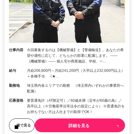
仕事内容
今回募集するのは【機械警備】と【警備輸送】。あなたの希
望や適性に応じて、どちらかの部署に配属します。 ――
《機械警備》―― 個人宅や商業施設、学校、一…
給与
月給206,800円～月給241,200円（大卒以上232,000円以上）
＋各種手当 《★…
勤務地
埼玉県内各エリアでの勤務 （埼玉県内いずれかの事業所へ
配属）
応募資格
要普通免許（AT限定可）／60歳未満（定年が60歳の為）／
高卒以上（※労働基準法等法令の規定により） ※普通免許を
お持ちでない方は入社までの取得でOK！
詳細を見る
後で見る