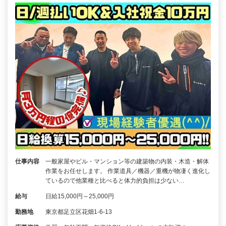
仕事内容
一般家屋やビル・マンション等の建築物の内装・木造・解体
作業をお任せします。 作業道具／機器／重機が物凄く進化し
ているので他業種と比べると体力的負担は少ない…
給与
日給15,000円～25,000円
勤務地
東京都足立区花畑1-6-13