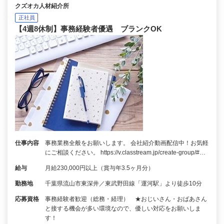
クズオカ人材紹介所
正社員
【4週8休制】事務経験者優遇 ブランクOK
仕事内容
事務業務全般をお願いします。 会社紹介動画配信中！お気軽
にご相談ください。 https://v.classtream.jp/create-group/#…
給与
月給230,000円以上（賞与年3.5ヶ月分）
勤務地
千葉県流山市東深井／東武野田線「運河駅」より徒歩10分
応募資格
事務経験者歓迎（総務・経理） ★おじいさん・おばあさん
と接する機会が多い環境なので、優しい対応をお願いしま
す！