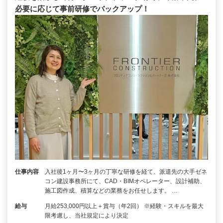
必要に応じて事前研修でバックアップ！
仕事内容
入社後1ヶ月〜3ヶ月の丁寧な研修を経て、派遣先の大手ゼネ
コン建設事務所にて、CAD・BIMオペレーター、設計補助、
施工図作成、積算などの業務をお任せします。 …
給与
月給253,000円以上＋賞与（年2回） ※経験・スキルを最大
限考慮し、当社規定により決定