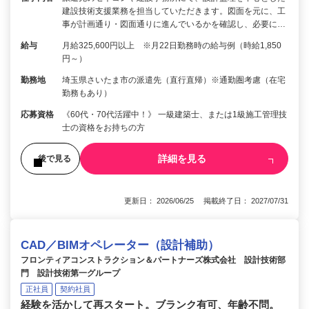
建設技術支援業務を担当していただきます。図面を元に、工
事が計画通り・図面通りに進んでいるかを確認し、必要に…
給与
月給325,600円以上 ※月22日勤務時の給与例（時給1,850
円～）
勤務地
埼玉県さいたま市の派遣先（直行直帰）※通勤圏考慮（在宅
勤務もあり）
応募資格
《60代・70代活躍中！》 一級建築士、または1級施工管理技
士の資格をお持ちの方
詳細を見る
後で見る
更新日： 2026/06/25 掲載終了日： 2027/07/31
CAD／BIMオペレーター（設計補助）
フロンティアコンストラクション＆パートナーズ株式会社 設計技術部
門 設計技術第一グループ
正社員
契約社員
経験を活かして再スタート。ブランク有可、年齢不問。