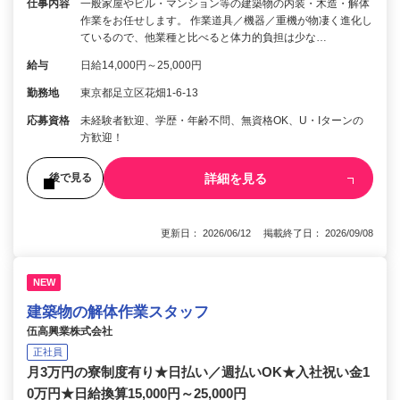
仕事内容
一般家屋やビル・マンション等の建築物の内装・木造・解体
作業をお任せします。 作業道具／機器／重機が物凄く進化し
ているので、他業種と比べると体力的負担は少な…
給与
日給14,000円～25,000円
勤務地
東京都足立区花畑1-6-13
応募資格
未経験者歓迎、学歴・年齢不問、無資格OK、U・Iターンの
方歓迎！
詳細を見る
後で見る
更新日： 2026/06/12 掲載終了日： 2026/09/08
NEW
建築物の解体作業スタッフ
伍高興業株式会社
正社員
月3万円の寮制度有り★日払い／週払いOK★入社祝い金1
0万円★日給換算15,000円～25,000円