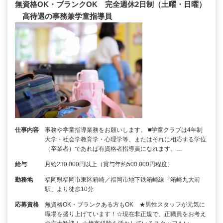
無資格OK・ブランクOK 完全週休2日制（土曜・日曜）
高待遇の事務兼学童指導員
仕事内容
事務や学童指導業務をお願いします。 ■学童クラブは4年制
大学・社会学教育学・心理学等、またはそれに相応する学位
（卒業者）であれば有資格者指導員になれます。…
給与
月給230,000円以上（賞与年約500,000円程度）
勤務地
福岡県福岡市東区箱崎／福岡市地下鉄箱崎線「箱崎九大前
駅」より徒歩10分
応募資格
無資格OK・ブランクある方もOK ★男性スタッフが元気に
職場を盛り上げています！☆現在非正規で、正職員をお考え