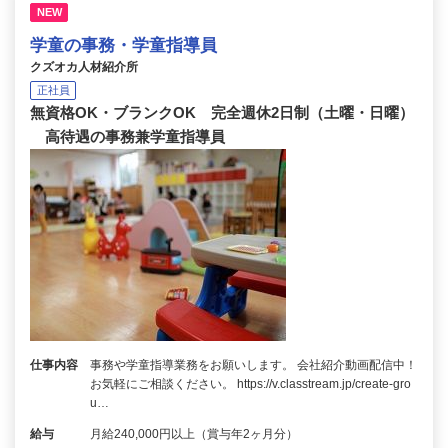
NEW
学童の事務・学童指導員
クズオカ人材紹介所
正社員
無資格OK・ブランクOK 完全週休2日制（土曜・日曜）
高待遇の事務兼学童指導員
仕事内容
事務や学童指導業務をお願いします。 会社紹介動画配信中！
お気軽にご相談ください。 https://v.classtream.jp/create-gro
u…
給与
月給240,000円以上（賞与年2ヶ月分）