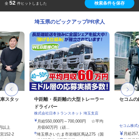
52
検索条件を保存
全
件ヒットしました
埼玉県のピックアップPR求人
配車スタッ
中距離・長距離の大型トレーラー
セコムの
ドライバー
株式会社日本トランスネット 埼玉支店
月給550,000円～700,000円 ☆平均
セコム株式
0円以上
月収60万円（頑...
月給257
152-2
埼玉県さいたま市岩槻区馬込275（国