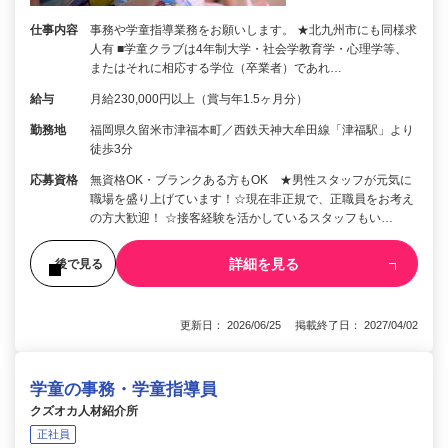
仕事内容
事務や学童指導業務をお願いします。 ★北九州市にも同様求
人有 ■学童クラブは4年制大学・社会学教育学・心理学等、
またはそれに相応する学位（卒業者）であれ…
給与
月給230,000円以上（賞与年1.5ヶ月分）
勤務地
福岡県久留米市津福本町／西鉄天神大牟田線「津福駅」より
徒歩3分
応募資格
無資格OK・ブランクある方もOK ★男性スタッフが元気に
職場を盛り上げています！☆現在非正規で、正職員をお考え
の方大歓迎！ ☆接客経験を活かしているスタッフもい…
詳細を見る
後で見る
更新日： 2026/06/25 掲載終了日： 2027/04/02
学童の事務・学童指導員
クズオカ人材紹介所
正社員