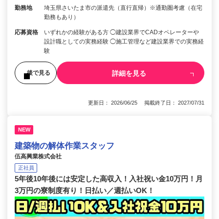
勤務地
埼玉県さいたま市の派遣先（直行直帰）※通勤圏考慮（在宅
勤務もあり）
応募資格
いずれかの経験がある方 ◯建設業界でCADオペレーターや
設計職としての実務経験 ◯施工管理など建設業界での実務経
験
詳細を見る
後で見る
更新日： 2026/06/25 掲載終了日： 2027/07/31
NEW
建築物の解体作業スタッフ
伍高興業株式会社
正社員
5年後10年後には安定した高収入！入社祝い金10万円！月
3万円の寮制度有り！日払い／週払いOK！