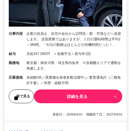
仕事内容
企業の役員を、自宅や会社から訪問先・駅・空港などへ送迎
します。 送迎業務ではありますが、１日の運転時間は平均2
～3時間。「今日の勤務はほとんどが待機時間だった！…
給与
月給267,580円 ＋各種手当＋賞与年2回
勤務地
東京都・神奈川県・埼玉県内各所 ※首都圏エリアで通勤を
考慮します。
応募資格
未経験OK／異業種出身者多数活躍中♪／要普通免許（二種免
許不要）／学歴・経験不問
詳細を見る
後で見る
更新日： 2026/04/10 掲載終了日： 2027/04/16