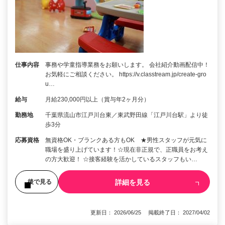
仕事内容
事務や学童指導業務をお願いします。 会社紹介動画配信中！
お気軽にご相談ください。 https://v.classtream.jp/create-gro
u…
給与
月給230,000円以上（賞与年2ヶ月分）
勤務地
千葉県流山市江戸川台東／東武野田線「江戸川台駅」より徒
歩3分
応募資格
無資格OK・ブランクある方もOK ★男性スタッフが元気に
職場を盛り上げています！☆現在非正規で、正職員をお考え
の方大歓迎！ ☆接客経験を活かしているスタッフもい…
詳細を見る
後で見る
更新日： 2026/06/25 掲載終了日： 2027/04/02