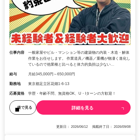
仕事内容
一般家屋やビル・マンション等の建築物の内装・木造・解体
作業をお任せします。 作業道具／機器／重機が物凄く進化し
ているので他業種と比べると体力的負担は少ない…
給与
月給345,000円～650,000円
勤務地
東京都足立区花畑1-6-13
応募資格
学歴・年齢不問、無資格OK、U・Iターンの方歓迎！
詳細を見る
後で見る
更新日： 2026/06/12 掲載終了日： 2026/09/08