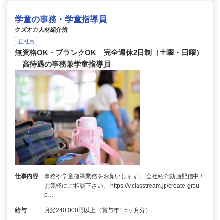
学童の事務・学童指導員
クズオカ人材紹介所
正社員
無資格OK・ブランクOK 完全週休2日制（土曜・日曜）
高待遇の事務兼学童指導員
仕事内容
事務や学童指導業務をお願いします。 会社紹介動画配信中！
お気軽にご相談下さい。 https://v.classtream.jp/create-grou
p…
給与
月給240,000円以上（賞与年1.5ヶ月分）