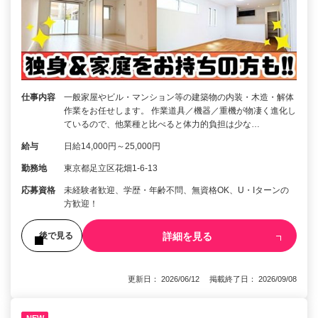
仕事内容
一般家屋やビル・マンション等の建築物の内装・木造・解体
作業をお任せします。 作業道具／機器／重機が物凄く進化し
ているので、他業種と比べると体力的負担は少な…
給与
日給14,000円～25,000円
勤務地
東京都足立区花畑1-6-13
応募資格
未経験者歓迎、学歴・年齢不問、無資格OK、U・Iターンの
方歓迎！
詳細を見る
後で見る
更新日： 2026/06/12 掲載終了日： 2026/09/08