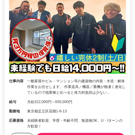
仕事内容
一般家屋やビル・マンション等の建築物の内装・木造・解体
作業をお任せします。 作業道具／機器／重機が物凄く進化し
ているので他業種と比べると体力的負担は少ない…
給与
月給322,000円～650,000円
勤務地
東京都足立区花畑1-6-13
応募資格
未経験者歓迎、学歴・年齢不問、無資格OK、U・Iターンの
方歓迎！