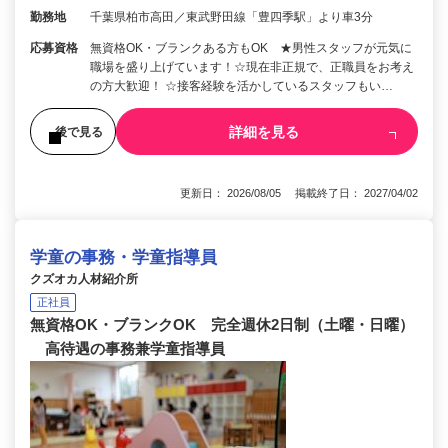
勤務地
千葉県柏市高田／東武野田線「豊四季駅」より車3分
応募資格
無資格OK・ブランクある方もOK ★男性スタッフが元気に
職場を盛り上げています！☆現在非正規で、正職員をお考え
の方大歓迎！ ☆接客経験を活かしているスタッフもい…
詳細を見る
後で見る
更新日： 2026/08/05 掲載終了日： 2027/04/02
学童の事務・学童指導員
クズオカ人材紹介所
正社員
無資格OK・ブランクOK 完全週休2日制（土曜・日曜）
高待遇の事務兼学童指導員