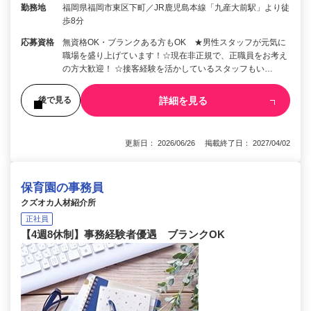
勤務地
福岡県福岡市東区下町／JR鹿児島本線「九産大前駅」より徒
歩8分
応募資格
無資格OK・ブランクある方もOK ★男性スタッフが元気に
職場を盛り上げています！☆現在非正規で、正職員をお考え
の方大歓迎！ ☆接客経験を活かしているスタッフもい…
詳細を見る
後で見る
更新日： 2026/06/26 掲載終了日： 2027/04/02
保育園の事務員
クズオカ人材紹介所
正社員
【4週8休制】事務経験者優遇 ブランクOK