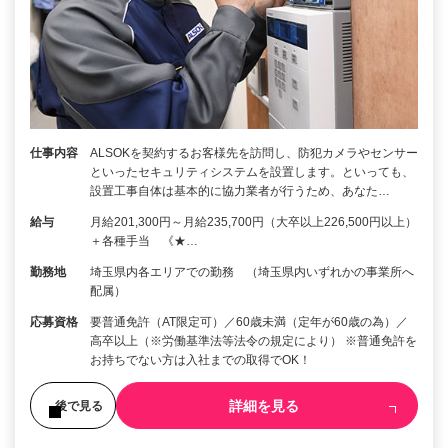
仕事内容
ALSOKを契約するお客様先を訪問し、防犯カメラやセンサー
といったセキュリティシステムを設置します。といっても、
設置工事自体は基本的に協力業者が行うため、あなた…
給与
月給201,300円～月給235,700円（大卒以上226,500円以上）
＋各種手当 《★…
勤務地
埼玉県内各エリアでの勤務 （埼玉県内いずれかの事業所へ
配属）
応募資格
要普通免許（AT限定可）／60歳未満（定年が60歳の為）／
高卒以上（※労働基準法等法令の規定により） ※普通免許を
お持ちでない方は入社までの取得でOK！
詳細を見る
後で見る