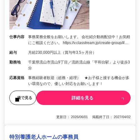
仕事内容
事務業務全般をお願いします。 会社紹介動画配信中！お気軽
にご相談ください。 https://v.classtream.jp/create-group/#…
給与
月給230,000円以上（賞与年3.5ヶ月分）
勤務地
千葉県流山市流山9丁目／流鉄流山線「平和台駅」より徒歩3
分
応募資格
事務経験者歓迎（総務・経理） ★お子様と接する機会が多
い環境なので、優しい対応をお願いします！
詳細を見る
後で見る
更新日： 2026/06/01 掲載終了日： 2027/04/02
特別養護老人ホームの事務員