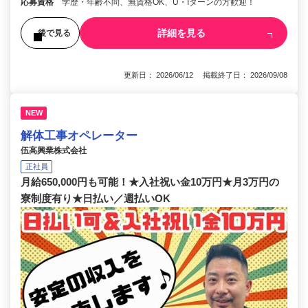
応募資格
学歴・年齢不問、無資格OK、U・Iターンの方歓迎！
詳細を見る
後で見る
更新日： 2026/06/12 掲載終了日： 2026/09/08
NEW
解体工事オペレーター
伍高興業株式会社
正社員
月給650,000円も可能！★入社祝い金10万円★月3万円の
寮制度有り★日払い／週払いOK