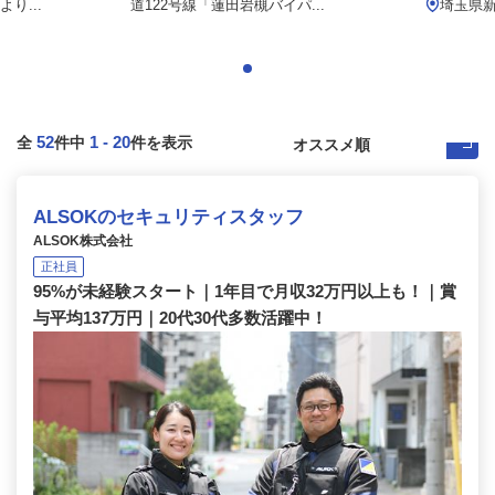
り...
道122号線「蓮田岩槻バイパ...
埼玉県
52
1
-
20
全
件中
件を表示
ALSOKのセキュリティスタッフ
ALSOK株式会社
正社員
95%が未経験スタート｜1年目で月収32万円以上も！｜賞
与平均137万円｜20代30代多数活躍中！