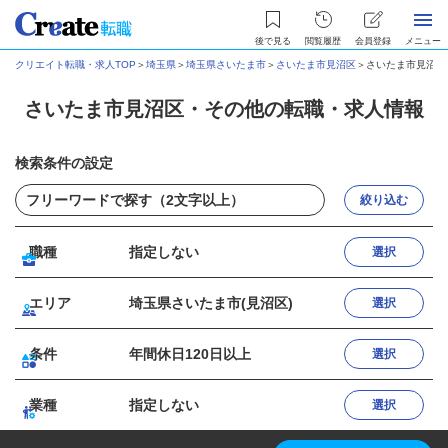
後で見る
閲覧履歴
会員登録
メニュー
クリエイト転職・求人TOP
＞
埼玉県
＞
埼玉県さいたま市
＞
さいたま市見沼区
＞
さいたま市見沼区
さいたま市見沼区・その他の転職・求人情報
検索条件の設定
絞り込む
職種
指定しない
選択
エリア
埼玉県さいたま市(見沼区)
選択
条件
年間休日120日以上
選択
業種
指定しない
選択