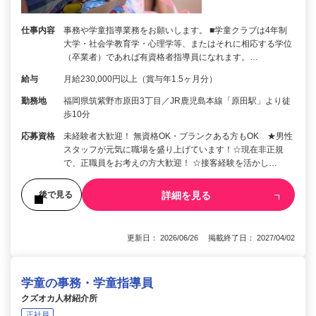
仕事内容
事務や学童指導業務をお願いします。 ■学童クラブは4年制
大学・社会学教育学・心理学等、またはそれに相応する学位
（卒業者）であれば有資格者指導員になれます。…
給与
月給230,000円以上（賞与年1.5ヶ月分）
勤務地
福岡県筑紫野市原田3丁目／JR鹿児島本線「原田駅」より徒
歩10分
応募資格
未経験者大歓迎！ 無資格OK・ブランクある方もOK ★男性
スタッフが元気に職場を盛り上げています！☆現在非正規
で、正職員をお考えの方大歓迎！ ☆接客経験を活かし…
詳細を見る
後で見る
更新日： 2026/06/26 掲載終了日： 2027/04/02
学童の事務・学童指導員
クズオカ人材紹介所
正社員