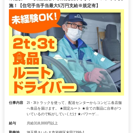
施！【住宅手当手当最大5万円支給※規定有】
仕事内容
2t・3tトラックを使って、配送センターからコンビニ各店舗
へ食品を届けます。 ★固定ルート ★全ての製品に台車がつ
いているので転がしていくだけ ★パワーゲ…
給与
月給318,000円以上
勤務地
埼玉県さいたま市岩槻区末田2398-1