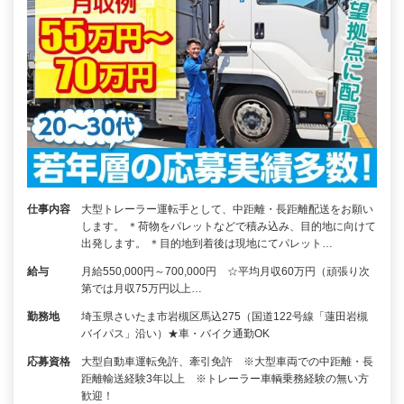
仕事内容
大型トレーラー運転手として、中距離・長距離配送をお願い
します。 ＊荷物をパレットなどで積み込み、目的地に向けて
出発します。 ＊目的地到着後は現地にてパレット…
給与
月給550,000円～700,000円 ☆平均月収60万円（頑張り次
第では月収75万円以上…
勤務地
埼玉県さいたま市岩槻区馬込275（国道122号線「蓮田岩槻
バイパス」沿い）★車・バイク通勤OK
応募資格
大型自動車運転免許、牽引免許 ※大型車両での中距離・長
距離輸送経験3年以上 ※トレーラー車輌乗務経験の無い方
歓迎！