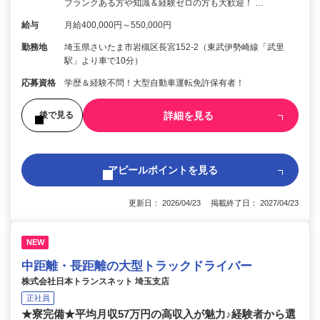
ブランクある方や知識＆経験ゼロの方も大歓迎！ …
給与
月給400,000円～550,000円
勤務地
埼玉県さいたま市岩槻区長宮152-2（東武伊勢崎線「武里
駅」より車で10分）
応募資格
学歴＆経験不問！大型自動車運転免許保有者！
詳細を見る
後で見る
アピールポイントを見る
更新日： 2026/04/23 掲載終了日： 2027/04/23
NEW
中距離・長距離の大型トラックドライバー
株式会社日本トランスネット 埼玉支店
正社員
★寮完備★平均月収57万円の高収入が魅力♪経験者から選