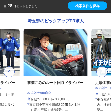
28
検索条件を保存
全
件ヒットしました
埼玉県のピックアップPR求人
ドライバー
事業ごみのルート回収ドライバー
足場工事
ム
株式会社 
株式会社遠藤商会
00円 （一律
日給10,
月給270,000円～300,000円
東京都八
郷駅よりバ
東京都小平市小川町2-2045-3／本社
内、神奈
（｢新小平駅」徒歩7分、...
梨...