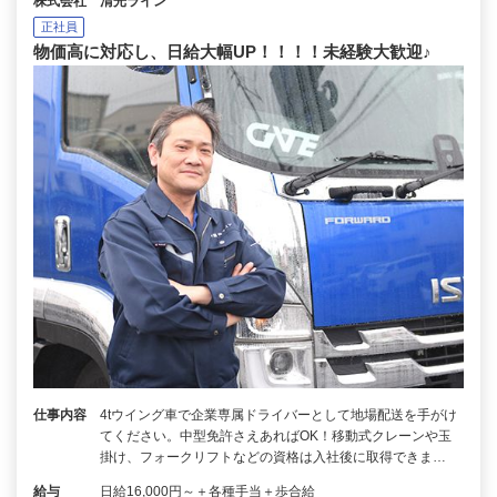
株式会社 清光ライン
正社員
物価高に対応し、日給大幅UP！！！！未経験大歓迎♪
仕事内容
4tウイング車で企業専属ドライバーとして地場配送を手がけ
てください。中型免許さえあればOK！移動式クレーンや玉
掛け、フォークリフトなどの資格は入社後に取得できま…
給与
日給16,000円～＋各種手当＋歩合給