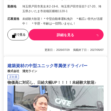
勤務地
埼玉県戸田市美女木2-19-6、埼玉県戸田市笹目7-17-20、埼
玉県さいたま市岩槻区横根1120-1
応募資格
未経験大歓迎！＊中型自動車運転免許 ＊幅広い世代が活躍
中！ ＊学歴・年齢は一切問いません！
詳細を見る
後で見る
更新日： 2026/07/29 掲載終了日： 2027/05/07
建築資材の中型ユニック専属便ドライバー
株式会社 清光ライン
正社員
物価高に対応し、日給大幅UP！！！！未経験大歓迎♪