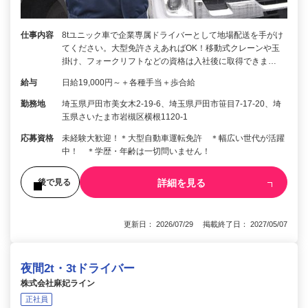
仕事内容
8tユニック車で企業専属ドライバーとして地場配送を手がけ
てください。大型免許さえあればOK！移動式クレーンや玉
掛け、フォークリフトなどの資格は入社後に取得できま…
給与
日給19,000円～＋各種手当＋歩合給
勤務地
埼玉県戸田市美女木2-19-6、埼玉県戸田市笹目7-17-20、埼
玉県さいたま市岩槻区横根1120-1
応募資格
未経験大歓迎！＊大型自動車運転免許 ＊幅広い世代が活躍
中！ ＊学歴・年齢は一切問いません！
詳細を見る
後で見る
更新日： 2026/07/29 掲載終了日： 2027/05/07
夜間2t・3tドライバー
株式会社麻妃ライン
正社員