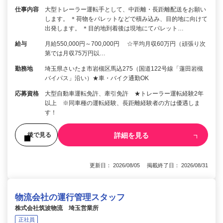
仕事内容
大型トレーラー運転手として、中距離・長距離配送をお願い
します。 ＊荷物をパレットなどで積み込み、目的地に向けて
出発します。 ＊目的地到着後は現地にてパレット…
給与
月給550,000円～700,000円 ☆平均月収60万円（頑張り次
第では月収75万円以…
勤務地
埼玉県さいたま市岩槻区馬込275（国道122号線「蓮田岩槻
バイパス」沿い）★車・バイク通勤OK
応募資格
大型自動車運転免許、牽引免許 ★トレーラー運転経験2年
以上 ※同車種の運転経験、長距離経験者の方は優遇しま
す！
詳細を見る
後で見る
更新日： 2026/08/05 掲載終了日： 2026/08/31
物流会社の運行管理スタッフ
株式会社筑波物流 埼玉営業所
正社員