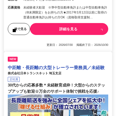
応募資格
未経験者大歓迎 ※準中型自動車免許または中型自動車免許
（8t未満限定）をお持ちの方★2017年3月12日以前に取得の
普通自動車免許お持ちの方OK（資格取得支援制…
詳細を見る
後で見る
更新日： 2026/07/30 掲載終了日： 2026/10/30
NEW
中距離・長距離の大型トレーラー乗務員／未経験
株式会社日本トランスネット 埼玉支店
正社員
30代からの応募多数＊未経験育成枠！大型からのステッ
プアップも歓迎☆万全のサポート体制で挑戦を応援♪