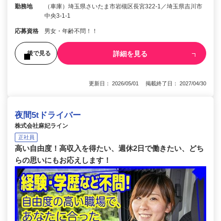
勤務地
（車庫）埼玉県さいたま市岩槻区長宮322-1／埼玉県吉川市
中央3‐1‐1
応募資格
男女・年齢不問！！
詳細を見る
後で見る
更新日： 2026/05/01 掲載終了日： 2027/04/30
夜間5tドライバー
株式会社麻妃ライン
正社員
高い自由度！高収入を得たい、週休2日で働きたい、どち
らの思いにもお応えします！