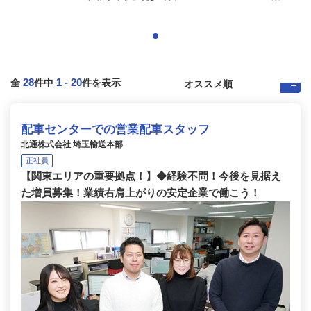
28
1
-
20
全
件中
件を表示
配車センターでの営業配車スタッフ
北通株式会社 埼玉輸送本部
正社員
【関東エリアの重要拠点！】◆経験不問！今後を見据え
た増員募集！業績右肩上がりの安定企業で働こう！