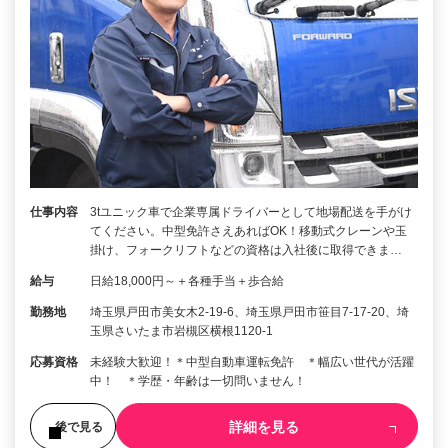
仕事内容
3tユニック車で企業専属ドライバーとして地場配送を手がけ
てください。中型免許さえあればOK！移動式クレーンや玉
掛け、フォークリフトなどの資格は入社後に取得できま…
給与
日給18,000円～＋各種手当＋歩合給
勤務地
埼玉県戸田市美女木2-19-6、埼玉県戸田市笹目7-17-20、埼
玉県さいたま市岩槻区横根1120-1
応募資格
未経験大歓迎！＊中型自動車運転免許 ＊幅広い世代が活躍
中！ ＊学歴・年齢は一切問いません！
詳細を見る
後で見る