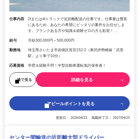
仕事内容
2tまたは4tトラックで近距離配送の仕事です。仕事量は豊富
にあるため、あなたの希望にピッタリの案件をお任せしま
す。ブランクある方や知識＆経験ゼロの方も歓迎！ …
給与
月給300,000円～500,000円
勤務地
埼玉県さいたま市岩槻区長宮152-2（東武伊勢崎線「武里
駅」より車で10分）
応募資格
学歴＆経験不問！中型自動車運転免許保有者！
詳細を見る
後で見る
アピールポイントを見る
更新日： 2026/04/23 掲載終了日： 2027/04/23
センター間輸送の近距離大型ドライバー