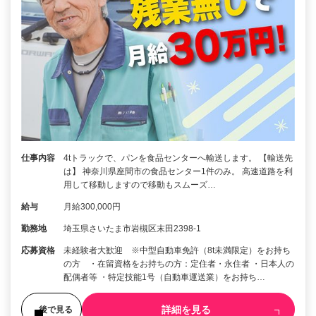
仕事内容
4tトラックで、パンを食品センターへ輸送します。 【輸送先
は】 神奈川県座間市の食品センター1件のみ。 高速道路を利
用して移動しますので移動もスムーズ…
給与
月給300,000円
勤務地
埼玉県さいたま市岩槻区末田2398-1
応募資格
未経験者大歓迎 ※中型自動車免許（8t未満限定）をお持ち
の方 ・在留資格をお持ちの方：定住者・永住者 ・日本人の
配偶者等 ・特定技能1号（自動車運送業）をお持ち…
詳細を見る
後で見る