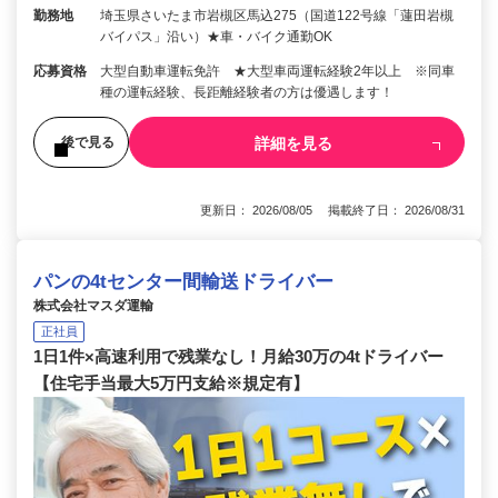
勤務地
埼玉県さいたま市岩槻区馬込275（国道122号線「蓮田岩槻
バイパス」沿い）★車・バイク通勤OK
応募資格
大型自動車運転免許 ★大型車両運転経験2年以上 ※同車
種の運転経験、長距離経験者の方は優遇します！
詳細を見る
後で見る
更新日： 2026/08/05 掲載終了日： 2026/08/31
パンの4tセンター間輸送ドライバー
株式会社マスダ運輸
正社員
1日1件×高速利用で残業なし！月給30万の4tドライバー
【住宅手当最大5万円支給※規定有】