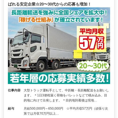
ばれる安定企業☆20〜30代からの応募も増加！
仕事内容
大型トラック運転手として、中距離・長距離配送をお願いし
ます。 ＊1日3便程届く荷物をパレットなどで積み込み、目
的地に向けて出発します。 ＊目的地到着後は現地…
給与
月給500,000円～650,000円 ☆平均月収57万円（頑張り次
第では月収70万円以上…