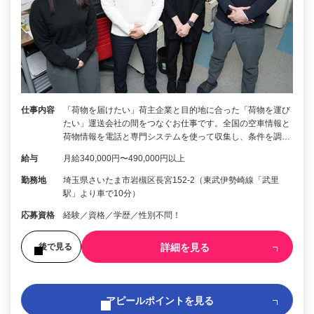
仕事内容
「荷物を届けたい」荷主企業と目的地に合った「荷物を運び
たい」運送会社の間をつなぐお仕事です。全国の空車情報と
荷物情報を電話と専門システムを使って収集し、条件を調…
給与
月給340,000円〜490,000円以上
勤務地
埼玉県さいたま市岩槻区長宮152-2（東武伊勢崎線「武里
駅」より車で10分）
応募資格
経験／資格／学歴／性別不問！
詳細を見る
後で見る
アピールポイントを見る