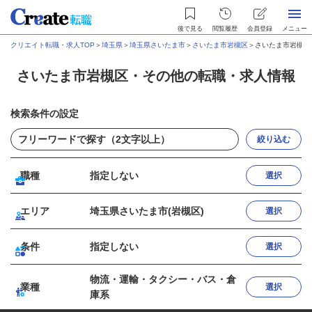
後で見る
閲覧履歴
会員登録
メニュー
クリエイト転職・求人TOP
＞
埼玉県
＞
埼玉県さいたま市
＞
さいたま市岩槻区
＞
さいたま市岩槻区
さいたま市岩槻区・その他の転職・求人情報
検索条件の設定
絞り込む
職種
指定しない
選択
エリア
埼玉県さいたま市(岩槻区)
選択
条件
指定しない
選択
物流・運輸・タクシー・バス・倉
業種
選択
庫系