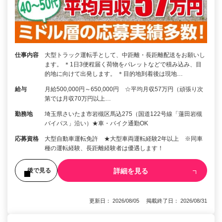
仕事内容
大型トラック運転手として、中距離・長距離配送をお願いし
ます。 ＊1日3便程届く荷物をパレットなどで積み込み、目
的地に向けて出発します。 ＊目的地到着後は現地…
給与
月給500,000円～650,000円 ☆平均月収57万円（頑張り次
第では月収70万円以上…
勤務地
埼玉県さいたま市岩槻区馬込275（国道122号線「蓮田岩槻
バイパス」沿い）★車・バイク通勤OK
応募資格
大型自動車運転免許 ★大型車両運転経験2年以上 ※同車
種の運転経験、長距離経験者は優遇します！
詳細を見る
後で見る
更新日： 2026/08/05 掲載終了日： 2026/08/31