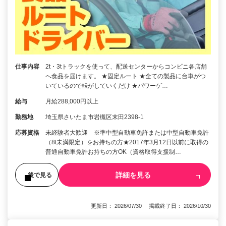
仕事内容
2t・3tトラックを使って、配送センターからコンビニ各店舗
へ食品を届けます。 ★固定ルート ★全ての製品に台車がつ
いているので転がしていくだけ ★パワーゲ…
給与
月給288,000円以上
勤務地
埼玉県さいたま市岩槻区末田2398-1
応募資格
未経験者大歓迎 ※準中型自動車免許または中型自動車免許
（8t未満限定）をお持ちの方★2017年3月12日以前に取得の
普通自動車免許お持ちの方OK（資格取得支援制…
詳細を見る
後で見る
更新日： 2026/07/30 掲載終了日： 2026/10/30