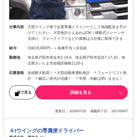
仕事内容
大型ウイング車で企業専属ドライバーとして地場配送を手が
けてください。大型免許さえあればOK！移動式クレーンや
玉掛け、フォークリフトなどの資格は入社後に取得できま…
給与
日給18,000円～＋各種手当＋歩合給
勤務地
埼玉県戸田市美女木2-19-6、埼玉県戸田市笹目7-17-20、埼
玉県さいたま市岩槻区横根1120-1
応募資格
未経験大歓迎！＊大型自動車運転免許 ＊フォークリフト免
許 ＊幅広い世代が活躍！ ＊学歴・年齢は問いません！
詳細を見る
後で見る
更新日： 2026/07/29 掲載終了日： 2027/05/07
４tウイングの専属便ドライバー