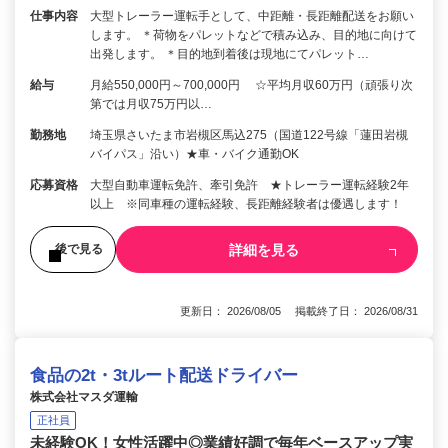
仕事内容
大型トレーラー運転手として、中距離・長距離配送をお願い
します。 ＊荷物をパレットなどで積み込み、目的地に向けて
出発します。 ＊目的地到着後は現地にてパレット…
給与
月給550,000円～700,000円 ☆平均月収60万円（頑張り次
第では月収75万円以…
勤務地
埼玉県さいたま市岩槻区馬込275（国道122号線「蓮田岩槻
バイパス」沿い）★車・バイク通勤OK
応募資格
大型自動車運転免許、牽引免許 ★トレーラー運転経験2年
以上 ※同車種の運転経験、長距離経験者は優遇します！
詳細を見る
後で見る
更新日： 2026/08/05 掲載終了日： 2026/08/31
食品の2t・3tルート配送ドライバー
株式会社マスダ運輸
正社員
未経験OK！女性活躍中◎業績好調で毎年ベースアップ実