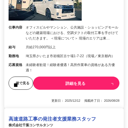
仕事内容
オフィスビルやマンション、公共施設・ショッピングモール
などの建築現場における、空調ダクトの取付工事を手がけて
いただきます。 ＜現場について＞ 現場のエリアは東…
給与
月給270,000円以上
勤務地
埼玉県さいたま市岩槻区古ケ場1-7-22（現場／東京都内）
応募資格
未経験者歓迎！経験者優遇！高所作業車の資格がある方優
遇！
詳細を見る
後で見る
更新日： 2025/12/12 掲載終了日： 2026/08/28
高速道路工事の発注者支援業務スタッフ
株式会社千葉コンサルタンツ