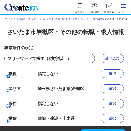
後で見る
閲覧履歴
会員登録
メニュー
クリエイト転職・求人TOP
＞
埼玉県
＞
埼玉県さいたま市
＞
さいたま市岩槻区
＞
さいたま市岩槻区
さいたま市岩槻区・その他の転職・求人情報
検索条件の設定
絞り込む
職種
指定しない
選択
エリア
埼玉県さいたま市(岩槻区)
選択
条件
指定しない
選択
業種
建築・建設・土木系
選択