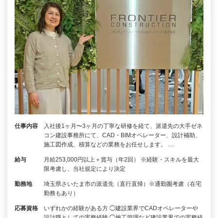
仕事内容
入社後1ヶ月〜3ヶ月の丁寧な研修を経て、派遣先の大手ゼネ
コン建設事務所にて、CAD・BIMオペレーター、設計補助、
施工図作成、積算などの業務をお任せします。 …
給与
月給253,000円以上＋賞与（年2回） ※経験・スキルを最大
限考慮し、当社規定により決定
勤務地
埼玉県さいたま市の派遣先（直行直帰）※通勤圏考慮（在宅
勤務もあり）
応募資格
いずれかの経験がある方 ◯建設業界でCADオペレーターや
設計職としての実務経験 ◯施工管理など建設業界での実務経