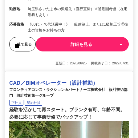
勤務地
埼玉県さいたま市の派遣先（直行直帰）※通勤圏考慮（在宅
勤務もあり）
応募資格
《60代・70代活躍中！》 一級建築士、または1級施工管理技
士の資格をお持ちの方
詳細を見る
後で見る
更新日： 2026/06/25 掲載終了日： 2027/07/31
CAD／BIMオペレーター（設計補助）
フロンティアコンストラクション＆パートナーズ株式会社 設計技術部
門 設計技術第一グループ
正社員
契約社員
経験を活かして再スタート。ブランク有可、年齢不問。
必要に応じて事前研修でバックアップ！