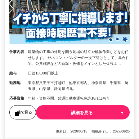
仕事内容
建築物の工事の外周を囲う足場の組立や解体作業などをお任
せします。 ゼネコン・ビルダーの一次下請けとして、集合住
宅、公共施設などの新築・改修をメインとした仮設工…
給与
日給10,000円以上
勤務地
東京都八王子市打越町、他東京都内、神奈川県、千葉県、埼
玉県、山梨県、静岡県 各地
応募資格
年齢・資格不問、普通自動車運転免許あれば尚可
詳細を見る
後で見る
更新日： 2026/06/15 掲載終了日： 2027/06/25