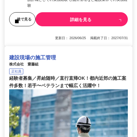
験
詳細を見る
後で見る
更新日： 2026/06/25 掲載終了日： 2027/07/31
建設現場の施工管理
株式会社 齋藤組
正社員
経験者募集／昇給随時／直行直帰OK！都内近郊の施工案
件多数！若手〜ベテランまで幅広く活躍中！