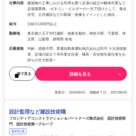
仕事内容
建築物の工事における外周を囲う足場の組立や解体作業など
足場鳶業務。 ゼネコン・ビルダーの一次下請けとして、集合
住宅、公共施設などの新築・改修をメインとした仮設…
給与
日給13,000円以上
勤務地
東京都八王子市打越町、他東京都内、神奈川県、千葉県、埼
玉県、山梨県、静岡県 各地
応募資格
年齢・資格不問、普通自動車運転免許あれば尚可 ※玉掛技能
者、足場の組立て等作業主任者、職長・安全衛生責任者をお
持ちの方大歓迎！
詳細を見る
後で見る
更新日： 2026/06/15 掲載終了日： 2027/06/25
設計監理など建設技術職
フロンティアコンストラクション＆パートナーズ株式会社 設計技術部
門 設計技術第一グループ
契約社員