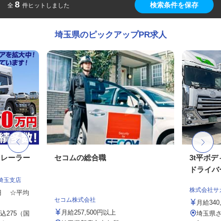
8
検索条件を保存
全
件ヒットしました
埼玉県のピックアップPR求人
トレーラー
セコムの総合職
3t平ボ
ドライバ
埼玉支店
株式会社サ
00円 ☆平均
セコム株式会社
月給340
月給257,500円以上
275（国
埼玉県さ