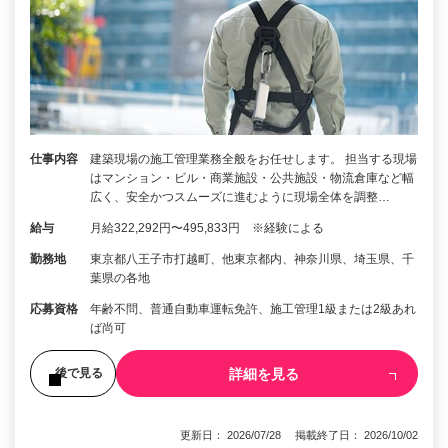
仕事内容
建築現場の施工管理業務全般をお任せします。 担当する現場
はマンション・ビル・商業施設・公共施設・物流倉庫など幅
広く、安全かつスムーズに進むように現場全体を調整…
給与
月給322,292円〜495,833円 ※経験による
勤務地
東京都八王子市打越町、他東京都内、神奈川県、埼玉県、千
葉県の各地
応募資格
年齢不問、普通自動車運転免許、施工管理1級または2級あれ
ば尚可
詳細を見る
後で見る
更新日： 2026/07/28 掲載終了日： 2026/10/02