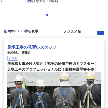
..
埼玉県新座市内各所
1
8
1
-
8
全
件中
件を表示
足場工事の見習いスタッフ
株式会社 齋藤組
正社員
無資格＆未経験大歓迎！充実の研修で技術をマスター！
足場工事のプロフェッショナルに！面接時履歴書不要！