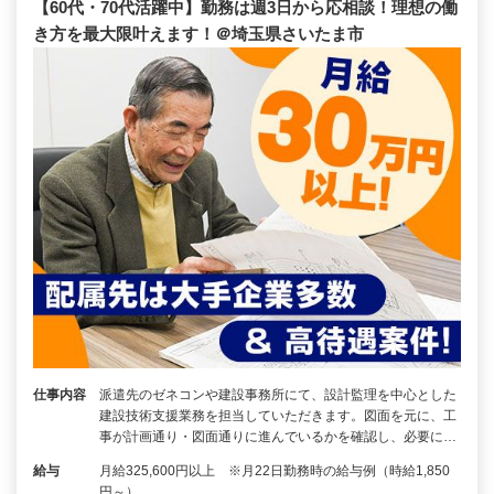
【60代・70代活躍中】勤務は週3日から応相談！理想の働
き方を最大限叶えます！＠埼玉県さいたま市
仕事内容
派遣先のゼネコンや建設事務所にて、設計監理を中心とした
建設技術支援業務を担当していただきます。図面を元に、工
事が計画通り・図面通りに進んでいるかを確認し、必要に…
給与
月給325,600円以上 ※月22日勤務時の給与例（時給1,850
円～）